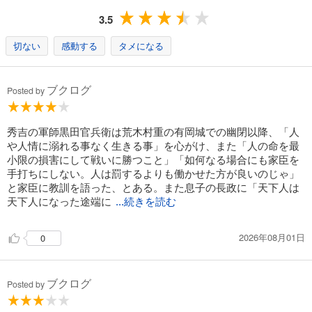
3.5
切ない
感動する
タメになる
ブクログ
Posted by
秀吉の軍師黒田官兵衛は荒木村重の有岡城での幽閉以降、「人
や人情に溺れる事なく生きる事」を心がけ、また「人の命を最
小限の損害にして戦いに勝つこと」「如何なる場合にも家臣を
手打ちにしない。人は罰するよりも働かせた方が良いのじゃ」
と家臣に教訓を語った、とある。また息子の長政に「天下人は
天下人になった途端に
...続きを読む
2026年08月01日
0
ブクログ
Posted by