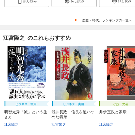
試し読み
試し読み
試し読み
「歴史・時代」ランキングの一覧へ
江宮隆之 のこれもおすすめ
ビジネス・実用
ビジネス・実用
小説・文芸
明智光秀「誠」という生
浅井長政 信長を追いつ
井伊直政と家康
き方
めた義弟
江宮隆之
江宮隆之
江宮隆之