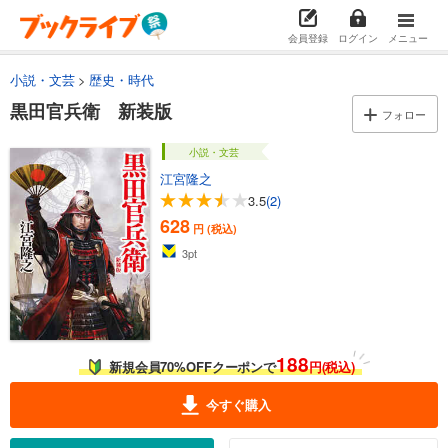
会員登録
ログイン
メニュー
小説・文芸
歴史・時代
黒田官兵衛 新装版
フォロー
小説・文芸
江宮隆之
3.5
(2)
628
円 (税込)
3
pt
188
新規会員70%OFFクーポンで
円(税込)
今すぐ購入