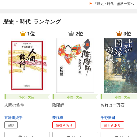
「歴史・時代」無料一覧へ
歴史・時代 ランキング
1位
2位
3位
小説・文芸
小説・文芸
小説・文芸
人間の條件
陰陽師
おれは一万石
五味川純平
夢枕獏
千野隆司
完結
値引きあり
値引きあり