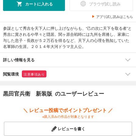
カートに入れる
ブラウザ試し読み
アプリ試し読みはこちら
参謀として秀吉を天下人に押し上げながらも、“己の次に天下を取る者”と
秀吉に賞されるや早々と隠居。関ヶ原合戦時には九州を席捲し、家康に
与した息子・長政が５２万石を得るなど、天下人の心理を熟知していた
名軍師の生涯。２０１４年大河ドラマ主人公。
詳しい情報を見る
閲覧環境
注意事項あり
黒田官兵衛 新装版 のユーザーレビュー
＼ レビュー投稿でポイントプレゼント ／
※購入済みの作品が対象となります
レビューを書く