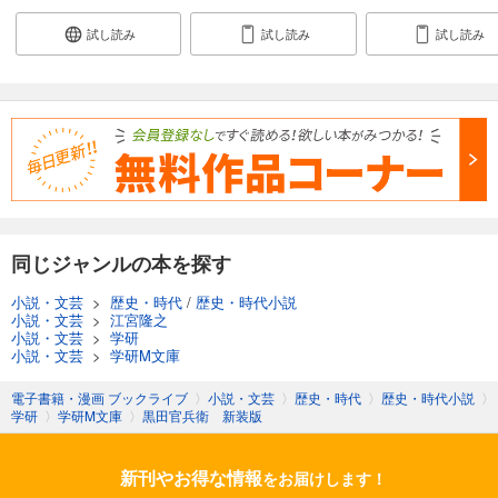
試し読み
試し読み
試し読み
同じジャンルの本を探す
小説・文芸
>
歴史・時代
/
歴史・時代小説
小説・文芸
>
江宮隆之
小説・文芸
>
学研
小説・文芸
>
学研M文庫
電子書籍・漫画 ブックライブ
〉
小説・文芸
〉
歴史・時代
〉
歴史・時代小説
〉
学研
〉
学研M文庫
〉
黒田官兵衛 新装版
新刊やお得な情報
をお届けします！