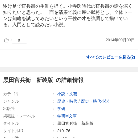
駆け足で官兵衛の生涯を描く。小寺氏時代の官兵衛の話を深く
知りたいと思った。一面を清廉で義に厚い武将とし、全体トー
ンは知略を試してみたいという王佐の才を強調して描いてい
る。入門として読みたい小説。
2014年09月03日
0
すべてのレビューを見る(
2
)
黒田官兵衛 新装版 の詳細情報
カテゴリ
小説・文芸
ジャンル
歴史・時代
/
歴史・時代小説
出版社
学研
掲載誌・レーベル
学研M文庫
タイトル
黒田官兵衛 新装版
タイトルID
219176
ページ数
352ページ