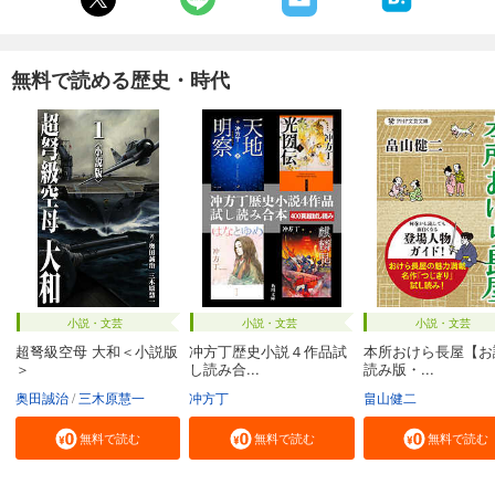
無料で読める歴史・時代
小説・文芸
小説・文芸
小説・文芸
超弩級空母 大和＜小説版
冲方丁歴史小説４作品試
本所おけら長屋【お
＞
し読み合...
読み版・...
奥田誠治
三木原慧一
冲方丁
畠山健二
無料で読む
無料で読む
無料で読む