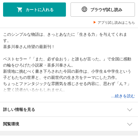
カートに入れる
ブラウザ試し読み
アプリ試し読みはこちら
このシンプルな物語は、きっとあなたに「生きる力」を与えてくれま
す。
喜多川泰さん待望の最新刊！
ベストセラー『「また、必ず会おう」と誰もが言った。』で全国に感動
の輪をひろげた小説家・喜多川泰さん。
新境地に挑むべく書き下ろされた今回の新作は、小学生＆中学生という
子どもたちの世界と、その親世代の生き方をテーマにした力作。
ちょっとファンタジックな雰囲気を感じさせる内容に、思わず「ん？」
と驚く読者がいるかもしれません。
おいべっさんとは何か？
...続きを読む
不思議な母子はどこからやってきたのか？
驚きのエンディング！
詳しい情報を見る
「おいべっさんに幽霊が出たみたいだぞ」。
閲覧環境
小学生たちの間でそんな噂話が広がっていた新学期の初日、６年３組を
担任することになった日高博史のクラスに転校生がやってくる。