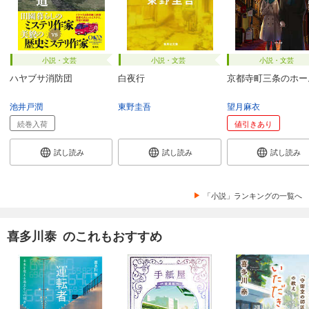
小説・文芸
小説・文芸
小説・文芸
ハヤブサ消防団
白夜行
京都寺町三条のホー
池井戸潤
東野圭吾
望月麻衣
続巻入荷
値引きあり
試し読み
試し読み
試し読み
「小説」ランキングの一覧へ
喜多川泰 のこれもおすすめ