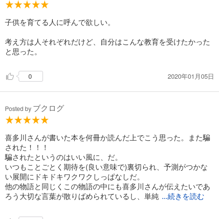
子供を育てる人に呼んで欲しい。
考え方は人それぞれだけど、自分はこんな教育を受けたかった
と思った。
2020年01月05日
0
ブクログ
Posted by
喜多川さんが書いた本を何冊か読んだ上でこう思った。また騙
された！！！
騙されたというのはいい風に、だ。
いつもことごとく期待を(良い意味で)裏切られ、予測がつかな
い展開にドキドキワクワクしっぱなしだ。
他の物語と同じくこの物語の中にも喜多川さんが伝えたいであ
ろう大切な言葉が散りばめられているし、単純
...続きを読む