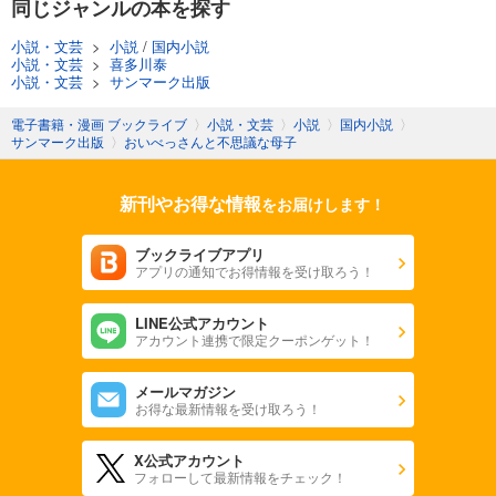
同じジャンルの本を探す
小説・文芸
>
小説
/
国内小説
小説・文芸
>
喜多川泰
小説・文芸
>
サンマーク出版
電子書籍・漫画 ブックライブ
〉
小説・文芸
〉
小説
〉
国内小説
〉
サンマーク出版
〉
おいべっさんと不思議な母子
新刊やお得な情報
をお届けします！
ブックライブアプリ
アプリの通知でお得情報を受け取ろう！
LINE公式アカウント
アカウント連携で限定クーポンゲット！
メールマガジン
お得な最新情報を受け取ろう！
X公式アカウント
フォローして最新情報をチェック！