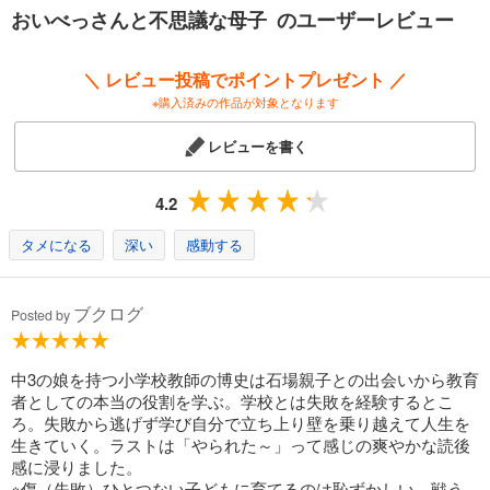
石場寅之助……色あせたＴシャツに袴のようなチノパン姿。伸びきった
おいべっさんと不思議な母子 のユーザーレビュー
長い髪を後ろに束ねた出で立ちと独特の話し方は、クラス中の視線を集
めただけでなく、いじめっ子たちとの争いも招いてしまう。
いっぽう、反抗期をむかえた博史の娘、中学校３年生の七海は、友だち
＼ レビュー投稿でポイントプレゼント ／
と一緒に起こした交通事故から仲間はずれにされてしまった。
※購入済みの作品が対象となります
そのあと七海がとった行動は？
寅之助はどうやってクラスに馴染んでいくのか？
レビューを書く
クラスのいじめっ子黒岩史郎の母親・恵子が流した涙の理由は？
さまざまな人間模様が交差しながら展開していく。
そして雷が鳴る夜、おいべっさんで起こったこととは！
4.2
【著者からのメッセージ】
タメになる
深い
感動する
“僕の作品が、すべての人にとって「生きる力」になることは期待してい
ない。でも、この作品が今の自分の人生を前に進めてくれる力になると
いう人もきっといると思う。その人が、この『おいべっさんと不思議な
ブクログ
Posted by
母子』という作品に出会ってくれることを、心から切に願っている。
「そんな人の手元に届け！」という思いを込めて僕はいつも作品を書い
ている。”（著者あとがきより）
中3の娘を持つ小学校教師の博史は石場親子との出会いから教育
者としての本当の役割を学ぶ。学校とは失敗を経験するとこ
ろ。失敗から逃げず学び自分で立ち上り壁を乗り越えて人生を
生きていく。ラストは「やられた～」って感じの爽やかな読後
感に浸りました。
※傷（失敗）ひとつない子どもに育てるのは恥ずかしい。戦う