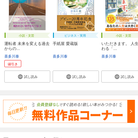
小説・文芸
ビジネス・実用
小説・文芸
運転者 未来を変える過去
手紙屋 愛蔵版
いただきます。 人
からの...
わる「...
喜多川泰
喜多川泰
喜多川泰
値引き
試し読み
試し読み
試し読み