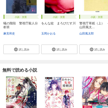
小説・文芸
小説・文芸
小説・文芸
蟻の階段 警視庁殺人分
をんな紋 まろびだす川
警視庁草紙（上） 
析班
山田風太...
麻見和史
玉岡かおる
山田風太郎
試し読み
試し読み
試し読み
無料で読める小説