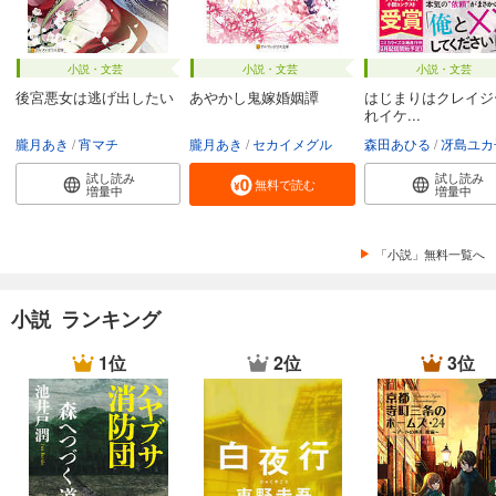
小説・文芸
小説・文芸
小説・文芸
後宮悪女は逃げ出したい
あやかし鬼嫁婚姻譚
はじまりはクレイジ
れイケ...
朧月あき
宵マチ
朧月あき
セカイメグル
森田あひる
冴島ユカ
試し読み
試し読み
無料で読む
増量中
増量中
「小説」無料一覧へ
小説 ランキング
1位
2位
3位