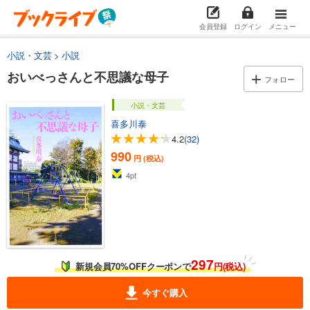
会員登録
ログイン
メニュー
小説・文芸
小説
おいべっさんと不思議な母子
フォロー
小説・文芸
喜多川泰
4.2
(32)
990
円 (税込)
4
pt
297
新規会員70%OFFクーポンで
円(税込)
今すぐ購入