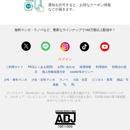
通知を許可すると、お得なクーポン情報
などが届きます。
無料マンガ・ラノベなど、豊富なラインナップで188万冊以上配信中！
ログイン
ご利用ガイド
FAQ(よくある質問)
お問い合わせ
採用情報
利用規約
特商法の表
示
個人情報保護方針
cookie等ポリシー
少年・青年マンガ
少女・女性マンガ
ラノベ
小説・文芸
ビジネス・実用
雑誌・写
真集
TL
BL
ブックライブ（BookLive!）は、BookLiveが運営する電子書店です。TOPPANホールディング
ス、カルチュア・コンビニエンス・クラブ、テレビ朝日の出資を受け、日本最大級の電子書籍配
信サービスを行っています。