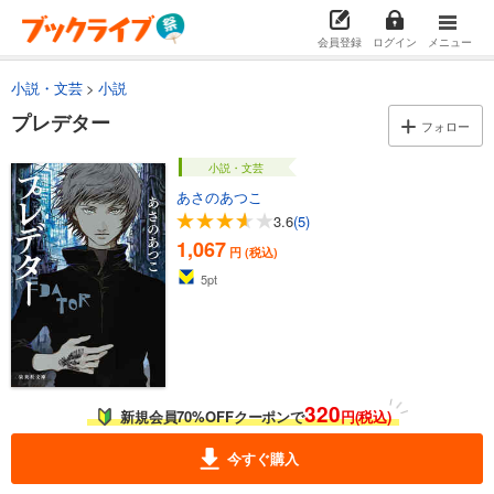
会員登録
ログイン
メニュー
小説・文芸
小説
プレデター
フォロー
小説・文芸
あさのあつこ
3.6
(5)
1,067
円 (税込)
5
pt
320
新規会員70%OFFクーポンで
円(税込)
今すぐ購入