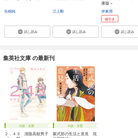
庫版＞
矢樹純
江上剛
伊東潤
値引き
試し読み
試し読み
試し読み
集英社文庫 の最新刊
小説・文芸
小説・文芸
２．４３ 清陰高校男子
紫式部の生活と意見 現