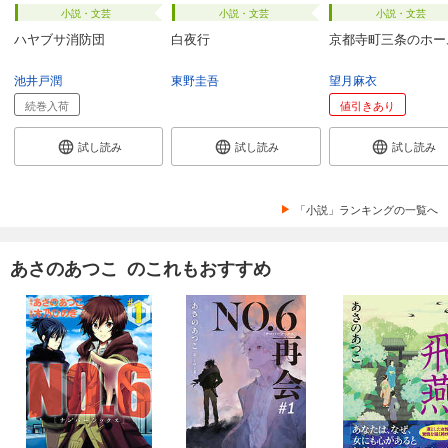
小説・文芸
小説・文芸
小説・文芸
ハヤブサ消防団
白夜行
京都寺町三条のホー
池井戸潤
東野圭吾
望月麻衣
続巻入荷
値引きあり
試し読み
試し読み
試し読み
「小説」ランキングの一覧へ
あさのあつこ のこれもおすすめ