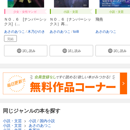
少女・女性マンガ
小説・文芸
小説・文芸
ＮＯ．６ [ナンバーシッ
ＮＯ．６［ナンバーシッ
飛燕
クス]（...
クス］再...
あさのあつこ
木乃ひのき
あさのあつこ
toi8
あさのあつこ
完結
試し読み
試し読み
試し読み
同じジャンルの本を探す
小説・文芸
>
小説
/
国内小説
小説・文芸
>
あさのあつこ
小説・文芸
>
集英社