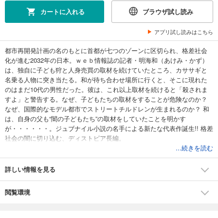
カートに入れる
ブラウザ試し読み
アプリ試し読みはこちら
都市再開発計画の名のもとに首都が七つのゾーンに区切られ、格差社会
化が進む2032年の日本。ｗｅｂ情報誌の記者・明海和（あけみ・かず）
は、独自に子ども狩と人身売買の取材を続けていたところ、カササギと
名乗る人物に突き当たる。和が待ち合わせ場所に行くと、そこに現れた
のはまだ10代の男性だった。彼は、これ以上取材を続けると「殺されま
すよ」と警告する。なぜ、子どもたちの取材をすることが危険なのか？
なぜ、国際的なモデル都市でストリートチルドレンが生まれるのか？ 和
は、自身の父も“闇の子どもたち”の取材をしていたことを明かす
が・・・・・・。ジュブナイル小説の名手による新たな代表作誕生!! 格差
社会の闇に切り込む、ディストピア長編。
...続きを読む
詳しい情報を見る
閲覧環境