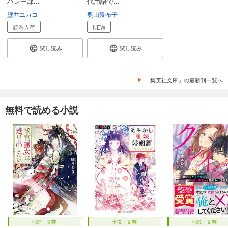
バレー部...
代用語で...
壁井ユカコ
奥山景布子
続巻入荷
NEW
試し読み
試し読み
「集英社文庫」の最新刊一覧へ
無料で読める小説
小説・文芸
小説・文芸
小説・文芸