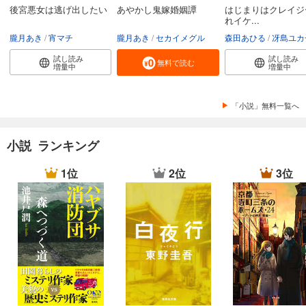
後宮悪女は逃げ出したい
あやかし鬼嫁婚姻譚
はじまりはクレイジ
れイケ...
朧月あき
宵マチ
朧月あき
セカイメグル
森田あひる
冴島ユカ
試し読み
試し読み
無料で読む
増量中
増量中
「小説」無料一覧へ
小説 ランキング
1位
2位
3位