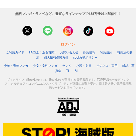
無料マンガ・ラノベなど、豊富なラインナップで188万冊以上配信中！
ログイン
ご利用ガイド
FAQ(よくある質問)
お問い合わせ
採用情報
利用規約
特商法の表
示
個人情報保護方針
cookie等ポリシー
少年・青年マンガ
少女・女性マンガ
ラノベ
小説・文芸
ビジネス・実用
雑誌・写
真集
TL
BL
ブックライブ（BookLive!）は、BookLiveが運営する電子書店です。TOPPANホールディング
ス、カルチュア・コンビニエンス・クラブ、テレビ朝日の出資を受け、日本最大級の電子書籍配
信サービスを行っています。