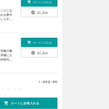
カートに入れる
すことにな
試し読み
つわる事件
という不可
カートに入れる
な別嬪の幽
試し読み
と早桶に入
傑作時代小
1～8件目
/
8件
>
>>
カートに全巻入れる