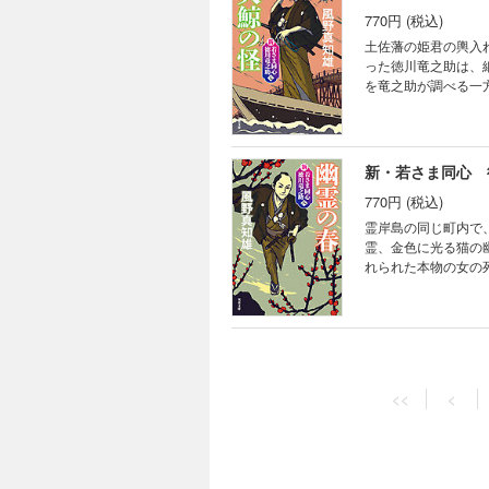
770円 (税込)
土佐藩の姫君の輿入
った徳川竜之助は、
を竜之助が調べる一
思議な出来事も発生
新・若さま同心 
770円 (税込)
霊岸島の同じ町内で
霊、金色に光る猫の
れられた本物の女の
説シリーズ新装版、
<<
<