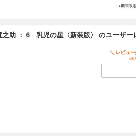
※期間限
之助 ： 6 乳児の星〈新装版〉 のユーザー
＼ レビュ
※購