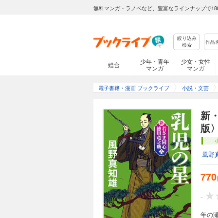
無料マンガ・ラノベなど、豊富なラインナップで18
絞り込み
検索
少年・青年
少女・女性
総合
マンガ
マンガ
電子書籍・漫画 ブックライブ
小説・文芸
新
版
風野
770
-
年の