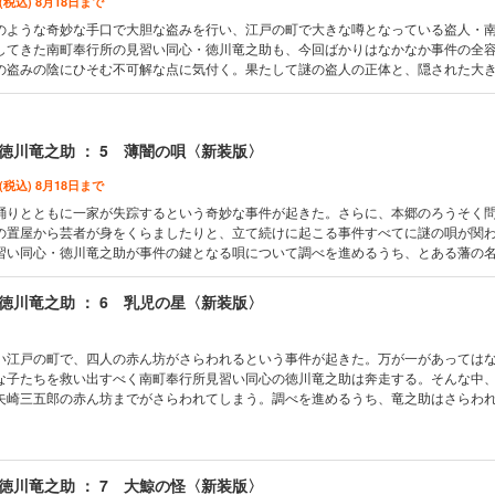
 (税込) 8月18日まで
のような奇妙な手口で大胆な盗みを行い、江戸の町で大きな噂となっている盗人・
してきた南町奉行所の見習い同心・徳川竜之助も、今回ばかりはなかなか事件の全
の盗みの陰にひそむ不可解な点に気付く。果たして謎の盗人の正体と、隠された大
シリーズ新装版、第四弾！
徳川竜之助 ： 5 薄闇の唄〈新装版〉
 (税込) 8月18日まで
踊りとともに一家が失踪するという奇妙な事件が起きた。さらに、本郷のろうそく
の置屋から芸者が身をくらましたりと、立て続けに起こる事件すべてに謎の唄が関
習い同心・徳川竜之助が事件の鍵となる唄について調べを進めるうち、とある藩の
んできて……。傑作時代小説シリーズ新装版、第五弾！
徳川竜之助 ： 6 乳児の星〈新装版〉
い江戸の町で、四人の赤ん坊がさらわれるという事件が起きた。万が一があっては
な子たちを救い出すべく南町奉行所見習い同心の徳川竜之助は奔走する。そんな中
矢崎三五郎の赤ん坊までがさらわれてしまう。調べを進めるうち、竜之助はさらわ
あることに気がつく。やがて事件は意外な黒幕へと繋がっていき……。傑作時代小
徳川竜之助 ： 7 大鯨の怪〈新装版〉