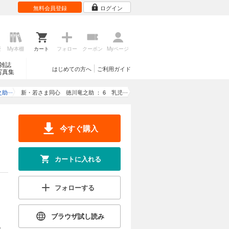
無料会員登録
ログイン
歴
My本棚
カート
フォロー
クーポン
Myページ
雑誌
はじめての方へ
ご利用ガイド
写真集
之助
新・若さま同心 徳川竜之助 ： 6 乳児
の星〈新装版〉
今すぐ購入
カートに入れる
フォローする
ブラウザ試し読み
。