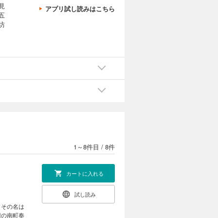
見
アプリ試し読みはこちら
五
坊
1～8件目
/
8件
カートに入れる
試し読み
、その名は
態の南町奉