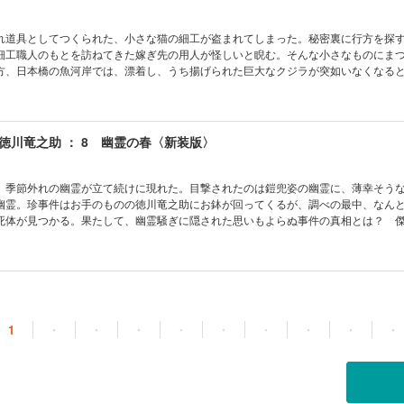
れ道具としてつくられた、小さな猫の細工が盗まれてしまった。秘密裏に行方を探
細工職人のもとを訪ねてきた嫁ぎ先の用人が怪しいと睨む。そんな小さなものにま
方、日本橋の魚河岸では、漂着し、うち揚げられた巨大なクジラが突如いなくなる
し、大きな騒ぎを巻き起こしていた。傑作時代小説シリーズ新装版、第七弾！
徳川竜之助 ： 8 幽霊の春〈新装版〉
、季節外れの幽霊が立て続けに現れた。目撃されたのは鎧兜姿の幽霊に、薄幸そう
幽霊。珍事件はお手のものの徳川竜之助にお鉢が回ってくるが、調べの最中、なん
死体が見つかる。果たして、幽霊騒ぎに隠された思いもよらぬ事件の真相とは？ 
堂々の最終巻！
1
・
・
・
・
・
・
・
・
・