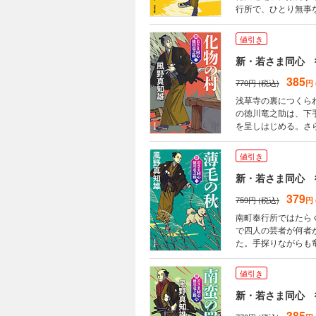
行所で、ひとり無事
の死体が見つかった
で解決することがで
値引き
新・若さま同心 
385
770円 (税込)
円
浅草寺の裏につくら
の徳川竜之助は、下
を呈しはじめる。さ
挑まんとする刺客ま
小説シリーズ新装版
値引き
新・若さま同心 
379
759円 (税込)
円
南町奉行所ではたら
で四人の芸者が何者
た。手探りながらも
の中には竜之助の見
値引き
新・若さま同心 
385