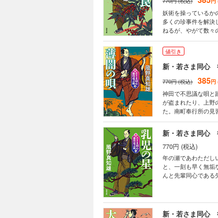
770円 (税込)
円
妖術を操っているか
多くの珍事件を解決
ねるが、やがて数々
は？ 傑作時代小説
値引き
新・若さま同心 
385
770円 (税込)
円
神田で不思議な唄と
が盗まれたり、上野
た。南町奉行所の見
影がおぼろげに浮か
新・若さま同心 
770円 (税込)
年の瀬であわただし
と、一刻も早く無垢
んと先輩同心である
たちにある共通点が
新装版、第六弾！
新・若さま同心 