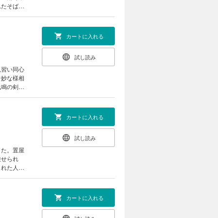
れたそば屋
ったひとり
カートに入れる
試し読み
見習い同心
奇妙な様相
風鳴の剣に
 傑作時代
カートに入れる
試し読み
きた。置屋
乗せられ
られた人質
カートに入れる