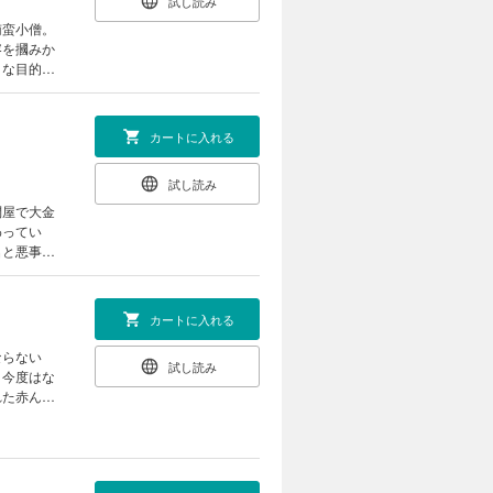
試し読み
南蛮小僧。
容を摑みか
きな目的と
カートに入れる
試し読み
問屋で大金
わってい
名と悪事の
カートに入れる
ならない
試し読み
、今度はな
れた赤ん坊
説シリーズ