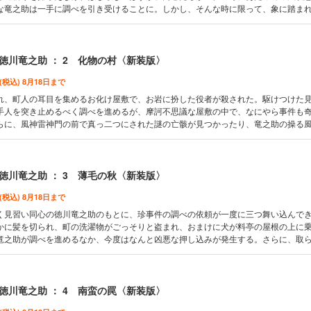
な竜之助は一手に調べを引き受けることに。しかし、そんな時に限って、象に踏ま
という奇妙な報せが舞い込んできた。果たして竜之助は、続発する奇妙な事件をた
きるのか？ 傑作時代小説シリーズ続編、新装版で堂々登場！
徳川竜之助 ： 2 化物の村〈新装版〉
 (税込) 8月18日まで
れ、町人の耳目を集めるお化け屋敷で、お岩に扮した役者が殺された。駆けつけた
手人を突き止めるべく調べを進めるが、摩訶不思議な屋敷の中で、なにやら事件も
らに、風神雷神門の前で真っ二つにされた謎の亡骸が見つかったり、竜之助の操る
で現れたりする始末。果たして、まれにみる大騒動はどのような決着を見るのか？
、第二弾！
徳川竜之助 ： 3 薄毛の秋〈新装版〉
 (税込) 8月18日まで
く見習い同心の徳川竜之助のもとに、珍事件の調べの依頼が一度に三つ舞い込んで
かに髪を切られ、町の洗濯物がごっそりと盗まれ、おまけに犬が料亭の屋根の上に
竜之助が調べを進めるなか、今度はなんと凶悪な押し込みが発生する。さらに、取
知った顏があり……。傑作時代小説シリーズ新装版、第三弾！
徳川竜之助 ： 4 南蛮の罠〈新装版〉