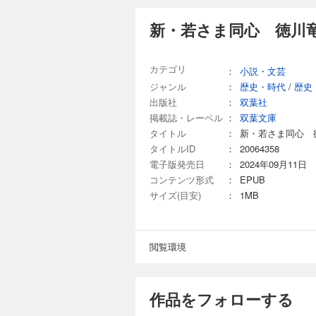
新・若さま同心 徳川竜
カテゴリ
：
小説・文芸
ジャンル
：
歴史・時代
/
歴史
出版社
：
双葉社
掲載誌・レーベル
：
双葉文庫
タイトル
：
新・若さま同心 
タイトルID
：
20064358
電子版発売日
：
2024年09月11日
コンテンツ形式
：
EPUB
サイズ(目安)
：
1MB
閲覧環境
作品をフォローする