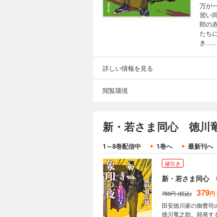
万が
習い
郎の
たち
き…
詳しい情報を見る
閲覧環境
新・若さま同心 徳川竜
1～8巻配信中
1巻へ
最新刊へ
値引き
新・若さま同心 
379
759円 (税込)
円
田安徳川家の御曹司
徳川竜之助。頻発す