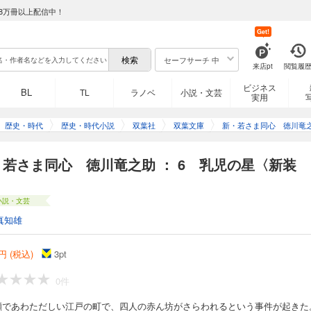
8万冊以上配信中！
Get!
セーフサーチ 中
来店pt
閲覧履
ビジネス
BL
TL
ラノベ
小説・文芸
実用
歴史・時代
歴史・時代小説
双葉社
双葉文庫
新・若さま同心 徳川竜
〈新装版〉
・若さま同心 徳川竜之助 ： 6 乳児の星〈新装
〉
小説・文芸
真知雄
円 (税込)
3
pt
0件
瀬であわただしい江戸の町で、四人の赤ん坊がさらわれるという事件が起きた