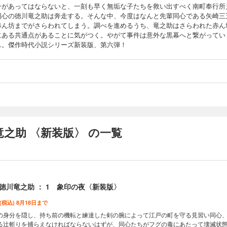
一があってはならないと、一刻も早く無垢な子たちを救い出すべく南町奉行所
同心の徳川竜之助は奔走する。そんな中、今度はなんと先輩同心である矢崎三
赤ん坊までがさらわれてしまう。調べを進めるうち、竜之助はさらわれた赤ん
にある共通点があることに気がつく。やがて事件は意外な黒幕へと繋がってい
…。傑作時代小説シリーズ新装版、第六弾！
之助 〈新装版〉 の一覧
徳川竜之助 ： 1 象印の夜〈新装版〉
 (税込) 8月18日まで
の身分を隠し、持ち前の機転と練達した剣の腕によって江戸の町を守る見習い同心
る辻斬りを捕らえなければならないはずが、同心たちがフグの毒にあたって壊滅状