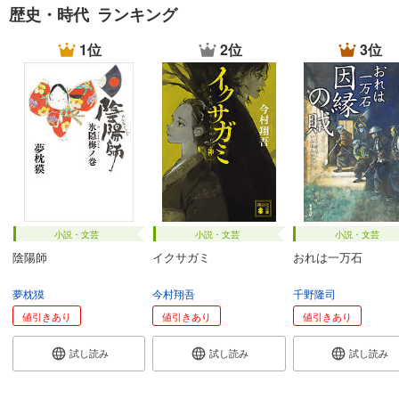
歴史・時代 ランキング
1位
2位
3位
小説・文芸
小説・文芸
小説・文芸
陰陽師
イクサガミ
おれは一万石
夢枕獏
今村翔吾
千野隆司
値引きあり
値引きあり
値引きあり
試し読み
試し読み
試し読み