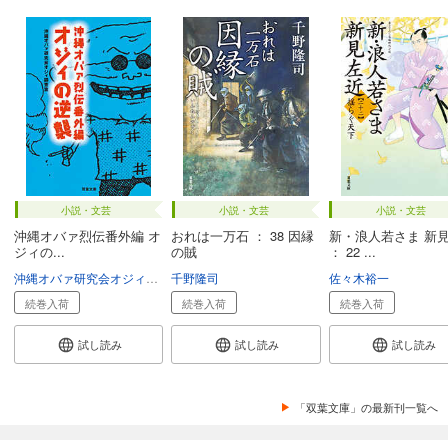
小説・文芸
小説・文芸
小説・文芸
沖縄オバァ烈伝番外編 オ
おれは一万石 ： 38 因縁
新・浪人若さま 新
ジィの...
の賊
： 22 ...
沖縄オバァ研究会オジィ調査室
千野隆司
佐々木裕一
続巻入荷
続巻入荷
続巻入荷
試し読み
試し読み
試し読み
「双葉文庫」の最新刊一覧へ