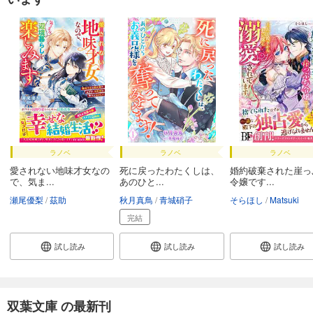
ラノベ
ラノベ
ラノベ
愛されない地味才女なの
死に戻ったわたくしは、
婚約破棄された崖っ
で、気ま...
あのひと...
令嬢です...
瀬尾優梨
茲助
秋月真鳥
青城硝子
そらほし
Matsuki
完結
試し読み
試し読み
試し読み
双葉文庫 の最新刊