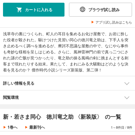
カートに入れる
ブラウザ試し読み
アプリ試し読みはこちら
浅草寺の裏につくられ、町人の耳目を集めるお化け屋敷で、お岩に扮し
た役者が殺された。駆けつけた見習い同心の徳川竜之助は、下手人を突
き止めるべく調べを進めるが、摩訶不思議な屋敷の中で、なにやら事件
も奇妙な様相を呈しはじめる。さらに、風神雷神門の前で真っ二つにさ
れた謎の亡骸が見つかったり、竜之助の操る風鳴の剣に挑まんとする刺
客まで現れたりする始末。果たして、まれにみる大騒動はどのような決
着を見るのか？ 傑作時代小説シリーズ新装版、第二弾！
詳しい情報を見る
閲覧環境
新・若さま同心 徳川竜之助 〈新装版〉 の一覧
1巻へ
最新刊へ
1～8件目
/
8件