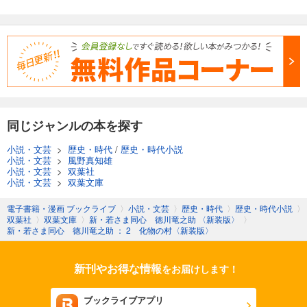
同じジャンルの本を探す
小説・文芸
>
歴史・時代
/
歴史・時代小説
小説・文芸
>
風野真知雄
小説・文芸
>
双葉社
小説・文芸
>
双葉文庫
電子書籍・漫画 ブックライブ
〉
小説・文芸
〉
歴史・時代
〉
歴史・時代小説
〉
双葉社
〉
双葉文庫
〉
新・若さま同心 徳川竜之助 〈新装版〉
〉
新・若さま同心 徳川竜之助 ： 2 化物の村〈新装版〉
新刊やお得な情報
をお届けします！
ブックライブアプリ