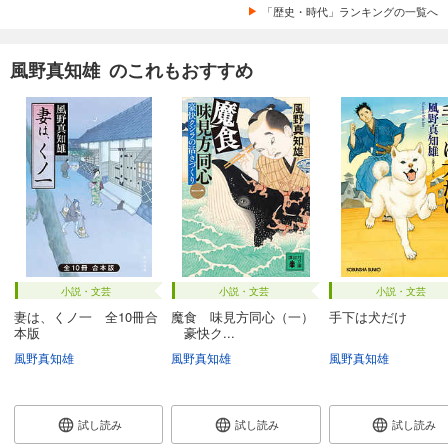
「歴史・時代」ランキングの一覧へ
風野真知雄 のこれもおすすめ
小説・文芸
小説・文芸
小説・文芸
妻は、くノ一 全10冊合
魔食 味見方同心（一）
手下は犬だけ
本版
豪快ク...
風野真知雄
風野真知雄
風野真知雄
試し読み
試し読み
試し読み