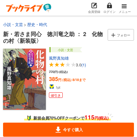
会員登録
ログイン
メニュー
小説・文芸
歴史・時代
新・若さま同心 徳川竜之助 ： 2 化物
フォロー
の村〈新装版〉
小説・文芸
風野真知雄
3.0
(1)
770円 (税込)
385
円 (税込)
8/18まで
1
pt
値引き
115
新規会員70%OFFクーポンで
円(税込)
今すぐ購入