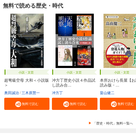
無料で読める歴史・時代
小説・文芸
小説・文芸
小説・文芸
超弩級空母 大和＜小説版
冲方丁歴史小説４作品試
本所おけら長屋【お
＞
し読み合...
読み版・...
奥田誠治
三木原慧一
冲方丁
畠山健二
無料で読む
無料で読む
無料で読む
「歴史・時代」無料一覧へ