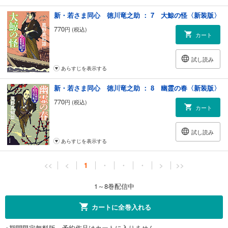
新・若さま同心 徳川竜之助 ： 7 大鯨の怪〈新装版〉
770
円 (税込)
カート
試し読み
あらすじを表示する
新・若さま同心 徳川竜之助 ： 8 幽霊の春〈新装版〉
770
円 (税込)
カート
試し読み
あらすじを表示する
<<
<
1
・
・
・
>
>>
1～8巻配信中
カートに全巻入れる
※期間限定無料版、予約作品はカートに入りません