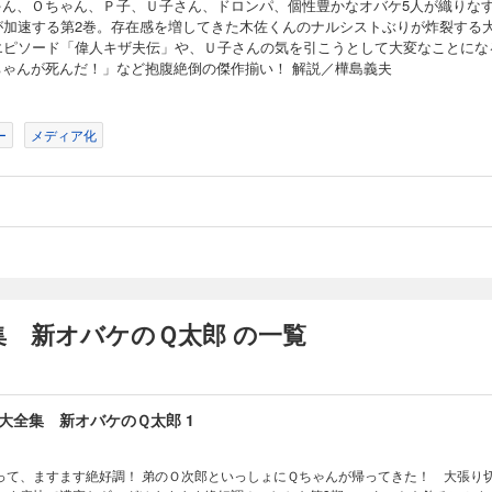
ゃん、Ｏちゃん、Ｐ子、Ｕ子さん、ドロンパ、個性豊かなオバケ5人が織りな
が加速する第2巻。存在感を増してきた木佐くんのナルシストぶりが炸裂する
エピソード「偉人キザ夫伝」や、Ｕ子さんの気を引こうとして大変なことにな
ちゃんが死んだ！」など抱腹絶倒の傑作揃い！ 解説／樺島義夫
ー
メディア化
集 新オバケのＱ太郎 の一覧
大全集 新オバケのＱ太郎 1
次郎といっしょにＱちゃんが帰ってきた！ 大張り切りのお兄