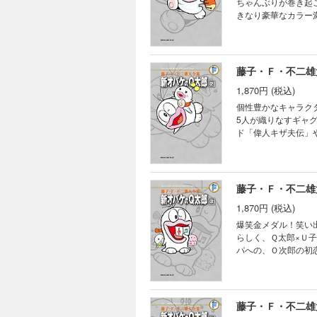
ちゃんぶりが巻き起
きなり豪華なカラー
藤子・Ｆ・不二雄
1,870円 (税込)
個性豊かなキャラクターの爆笑パワー全開！ Ｑちゃ
5人が織りなすギャ
ド「偉人キザ夫伝」
作揃い！ 解説／樺
藤子・Ｆ・不二雄
1,870円 (税込)
爆笑金メダル！笑い出したら止まらない！ 『小学五年
らしく、Ｑ太郎×Ｕ
パへの、Ｏ次郎の初
藤子・Ｆ・不二雄