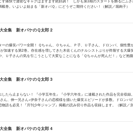
こす痛快で濃密なギャグはますます絶好調！ しかも第3期のスタートを飾るにふさ
満載巻。いよいよ始まる「新オバＱ」にどうぞご期待ください！（解説／堀絢子）
大全集 新オバケのＱ太郎 2
ん、Ｏちゃん、Ｐ子、Ｕ子さん、ドロンパ、個性豊かなオバケ
グが加速する第2巻。存在感を増してきた木佐くんのナルシストぶりが炸裂する大爆
や、Ｕ子さんの気を引こうとして大変なことになる「Ｑちゃんが死んだ！」など抱
島義夫
大全集 新オバケのＱ太郎 3
生』『小学六年生』に連載された作品を完全収録。高学年版
子さん、伸一兄さん×伊奈子さんの恋模様を描いた爆笑エピソードが多数。ドロンパ
恋物語も必見！『月刊少年ジャンプ』掲載の読み切り作品も収録します。（解説／
大全集 新オバケのＱ太郎 4