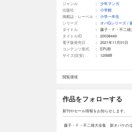
ジャンル
：
少年マンガ
出版社
：
小学館
掲載誌・レーベル
：
小学一年生
シリーズ
：
オバQシリーズ
/
タイトル
：
藤子・Ｆ・不二雄
タイトルID
：
20038449
電子版発売日
：
2021年11月01日
コンテンツ形式
：
EPUB
サイズ(目安)
：
125MB
閲覧環境
作品をフォローする
新刊やセール情報をお知らせします。
藤子・Ｆ・不二雄大全集 新オバケの