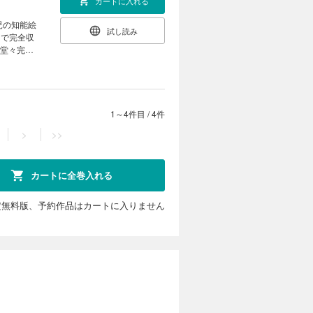
カートに入れる
試し読み
ーで完全収
に堂々完結
1～4件目
/
4件
>
>>
カートに全巻入れる
定無料版、予約作品はカートに入りません