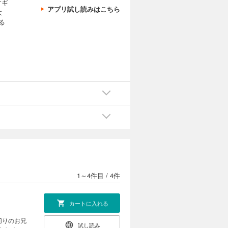
すギ
アプリ試し読みはこちら
大
る
1～4件目
/
4件
カートに入れる
試し読み