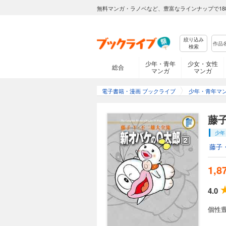
無料マンガ・ラノベなど、豊富なラインナップで18
絞り込み
検索
少年・青年
少女・女性
総合
マンガ
マンガ
電子書籍・漫画 ブックライブ
少年・青年マ
藤
少年
藤子
1,8
4.0
個性