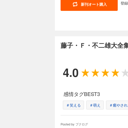
登録
新刊オート購入
藤子・Ｆ・不二雄大全集
4.0
感情タグBEST3
＃笑える
＃萌え
＃癒やされ
Posted by
ブクログ