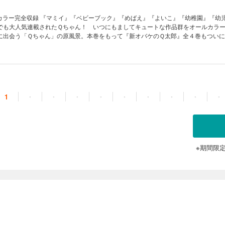
『めばえ』『よいこ』『幼稚園』『幼児の知能絵
でも大人気連載されたＱちゃん！ いつにもましてキュートな作品群をオールカラ
に出会う「Ｑちゃん」の原風景。本巻をもって『新オバケのＱ太郎』全４巻もつい
丸
1
・
・
・
・
・
・
・
・
・
※期間限