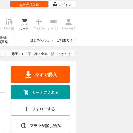
無料会員登録
ログイン
歴
My本棚
カート
フォロー
クーポン
Myページ
雑誌
はじめての方へ
ご利用ガイド
写真集
の
藤子・Ｆ・不二雄大全集 新オバケのＱ
太郎 2
今すぐ購入
カートに入れる
フォローする
ブラウザ試し読み