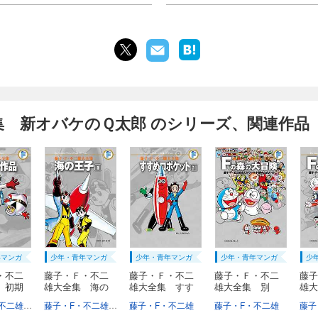
集 新オバケのＱ太郎 のシリーズ、関連作品
年マンガ
少年・青年マンガ
少年・青年マンガ
少年・青年マンガ
少
・不二
藤子・Ｆ・不二
藤子・Ｆ・不二
藤子・Ｆ・不二
藤子
 初期
雄大全集 海の
雄大全集 すす
雄大全集 別
雄大
王...
め...
巻 ...
巻 .
レビS「名犬ラッシー」
藤子・F・不二雄
藤子不二雄A
藤子・F・不二雄
藤子不二雄A
藤子・F・不二雄
藤子・F・不二雄
藤子