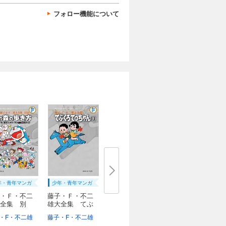
フォロー機能について
年・青年マンガ
少年・青年マンガ
・Ｆ・不二
藤子・Ｆ・不二
全集 別
雄大全集 てぶ
..
く...
・F・不二雄
藤子・F・不二雄