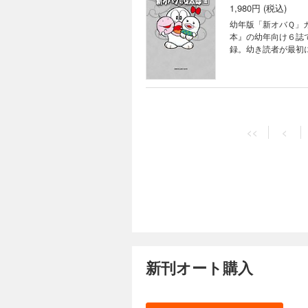
1,980円 (税込)
幼年版「新オバＱ」カラー完全収録 『マミイ』『ベビーブック』
本』の幼年向け６誌
録。幼き読者が最初
です！ 解説／永田竹
<<
<
新刊オート購入