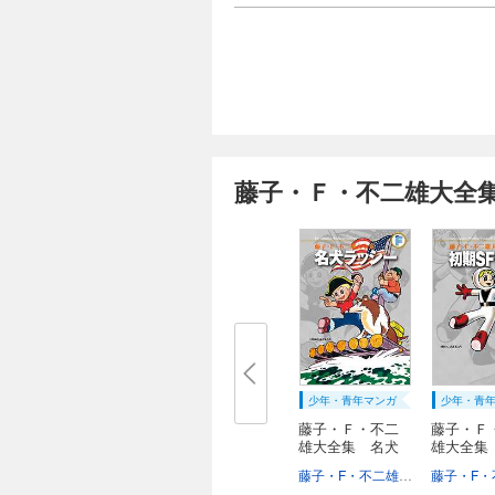
藤子・Ｆ・不二雄大全
少年・青年マンガ
少年・青
藤子・Ｆ・不二
藤子・Ｆ
雄大全集 名犬
雄大全集
ラ...
Ｓ...
藤子・F・不二雄
オリジナルテ