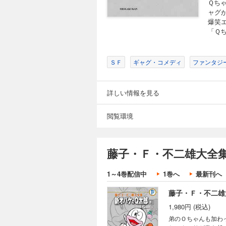
Ｑち
ャグ
爆笑
「Ｑ
ＳＦ
ギャグ・コメディ
ファンタジ
詳しい情報を見る
閲覧環境
藤子・Ｆ・不二雄大全
1～4巻配信中
1巻へ
最新刊へ
藤子・Ｆ・不二雄
1,980円 (税込)
弟のＯちゃんも加わって、ますます絶好調！ 弟のＯ