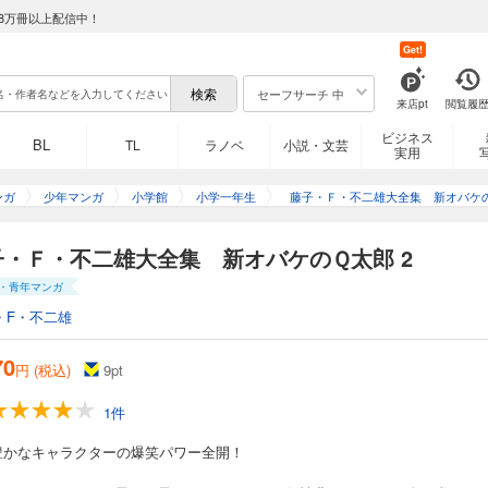
8万冊以上配信中！
Get!
セーフサーチ 中
来店pt
閲覧履
ビジネス
BL
TL
ラノベ
小説・文芸
実用
ンガ
少年マンガ
小学館
小学一年生
藤子・Ｆ・不二雄大全集 新オバケ
Ｑ太郎
子・Ｆ・不二雄大全集 新オバケのＱ太郎 2
・青年マンガ
・F・不二雄
70
円 (税込)
9
pt
1件
豊かなキャラクターの爆笑パワー全開！