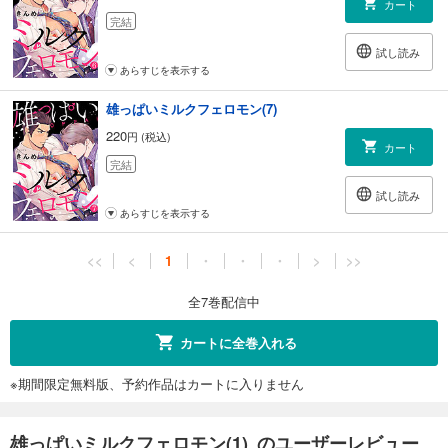
カート
完結
試し読み
あらすじを表示する
雄っぱいミルクフェロモン(7)
220
円 (税込)
カート
完結
試し読み
あらすじを表示する
<<
<
1
・
・
・
>
>>
全7巻配信中
カートに全巻入れる
※期間限定無料版、予約作品はカートに入りません
雄っぱいミルクフェロモン(1) のユーザーレビュー