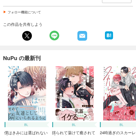
フォロー機能について
この作品を共有しよう
NuPu の最新刊
BL
BL
BL
僕はきみには選ばれない
揺られて蕩けて癒されて
24時過ぎのスカーレ