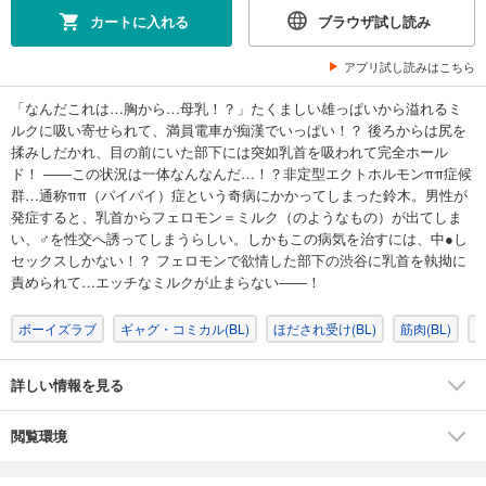
カートに入れる
ブラウザ試し読み
アプリ試し読みはこちら
「なんだこれは…胸から…母乳！？」たくましい雄っぱいから溢れるミ
ルクに吸い寄せられて、満員電車が痴漢でいっぱい！？ 後ろからは尻を
揉みしだかれ、目の前にいた部下には突如乳首を吸われて完全ホール
ド！ ――この状況は一体なんなんだ…！？非定型エクトホルモンππ症候
群…通称ππ（パイパイ）症という奇病にかかってしまった鈴木。男性が
発症すると、乳首からフェロモン＝ミルク（のようなもの）が出てしま
い、♂を性交へ誘ってしまうらしい。しかもこの病気を治すには、中●し
セックスしかない！？ フェロモンで欲情した部下の渋谷に乳首を執拗に
責められて…エッチなミルクが止まらない――！
ボーイズラブ
ギャグ・コミカル(BL)
ほだされ受け(BL)
筋肉(BL)
ノ
詳しい情報を見る
閲覧環境