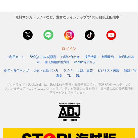
無料マンガ・ラノベなど、豊富なラインナップで188万冊以上配信中！
ログイン
ご利用ガイド
FAQ(よくある質問)
お問い合わせ
採用情報
利用規約
特商法の表
示
個人情報保護方針
cookie等ポリシー
少年・青年マンガ
少女・女性マンガ
ラノベ
小説・文芸
ビジネス・実用
雑誌・写
真集
TL
BL
ブックライブ（BookLive!）は、BookLiveが運営する電子書店です。TOPPANホールディング
ス、カルチュア・コンビニエンス・クラブ、テレビ朝日の出資を受け、日本最大級の電子書籍配
信サービスを行っています。