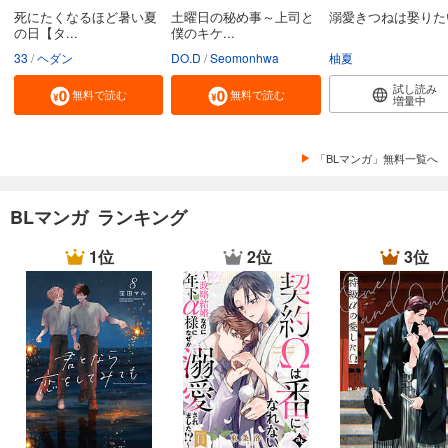
死にたくなるほど暑い夏
土曜日の秘め事～上司と
溺愛きつねは娶りた
の日【タ...
僕のキケ...
33
ヘダン
DO.D
Seomonhwa
柚夏
試し読み
無料で読む
無料で読む
増量中
「BLマンガ」無料一覧へ
BLマンガ ランキング
1位
2位
3位