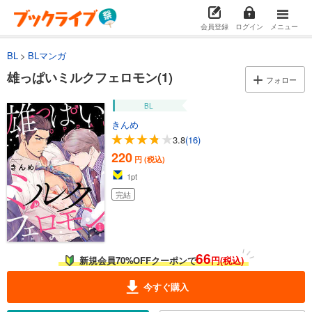
会員登録
ログイン
メニュー
BL
BLマンガ
雄っぱいミルクフェロモン(1)
フォロー
BL
きんめ
3.8
(16)
220
円 (税込)
1
pt
完結
66
新規会員70%OFFクーポンで
円(税込)
今すぐ購入