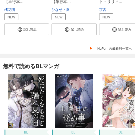
【単行本...
【単行本...
ト・リリィ...
橘花明
ひなせ・瓜
京古
NEW
NEW
NEW
試し読み
試し読み
試し読み
「NuPu」の最新刊一覧へ
無料で読めるBLマンガ
BL
BL
BL