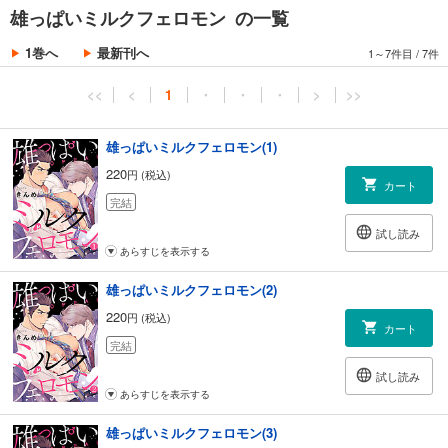
雄っぱいミルクフェロモン の一覧
1巻へ
最新刊へ
1～7件目
/
7件
<<
<
1
・
・
・
>
>>
雄っぱいミルクフェロモン(1)
220
円 (税込)
カート
完結
試し読み
あらすじを表示する
雄っぱいミルクフェロモン(2)
220
円 (税込)
カート
完結
試し読み
あらすじを表示する
雄っぱいミルクフェロモン(3)