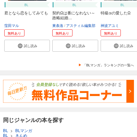
BL
BL
BL
君となら恋をしてみても
契約Ωは番になれない～
特級αの愛したΩ
政略結婚...
窪田マル
東条洛
アスティル編集部
神波アユミ
無料あり
無料あり
無料あり
試し読み
試し読み
試し読み
「BLマンガ」ランキングの一覧へ
同じジャンルの本を探す
BL
>
BLマンガ
BL
>
きんめ