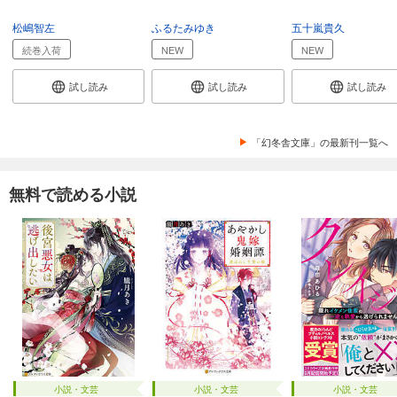
松嶋智左
ふるたみゆき
五十嵐貴久
続巻入荷
NEW
NEW
試し読み
試し読み
試し読み
「幻冬舎文庫」の最新刊一覧へ
無料で読める小説
小説・文芸
小説・文芸
小説・文芸