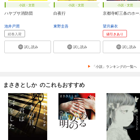
小説・文芸
小説・文芸
小説・文芸
ハヤブサ消防団
白夜行
京都寺町三条のホー
池井戸潤
東野圭吾
望月麻衣
続巻入荷
値引きあり
試し読み
試し読み
試し読み
「小説」ランキングの一覧へ
まさきとしか のこれもおすすめ