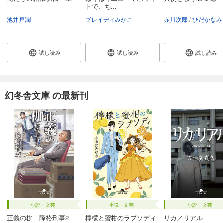
トで、ち...
池井戸潤
ブレイディみかこ
赤川次郎
ひだかなみ
試し読み
試し読み
試し読み
幻冬舎文庫 の最新刊
小説・文芸
小説・文芸
小説・文芸
正義の枷 降格刑事2
檸檬と蜜柑のラプソディ
リカ／リアル