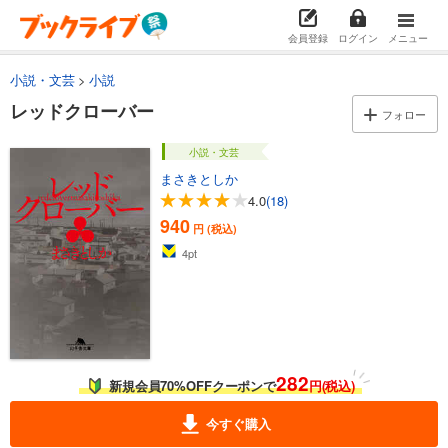
会員登録
ログイン
メニュー
小説・文芸
小説
レッドクローバー
フォロー
小説・文芸
まさきとしか
4.0
(18)
940
円 (税込)
4
pt
282
新規会員70%OFFクーポンで
円(税込)
今すぐ購入