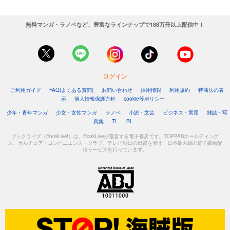
無料マンガ・ラノベなど、豊富なラインナップで188万冊以上配信中！
ログイン
ご利用ガイド
FAQ(よくある質問)
お問い合わせ
採用情報
利用規約
特商法の表
示
個人情報保護方針
cookie等ポリシー
少年・青年マンガ
少女・女性マンガ
ラノベ
小説・文芸
ビジネス・実用
雑誌・写
真集
TL
BL
ブックライブ（BookLive!）は、BookLiveが運営する電子書店です。TOPPANホールディング
ス、カルチュア・コンビニエンス・クラブ、テレビ朝日の出資を受け、日本最大級の電子書籍配
信サービスを行っています。