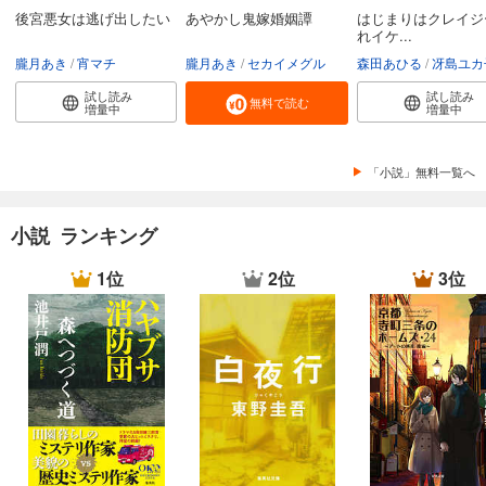
後宮悪女は逃げ出したい
あやかし鬼嫁婚姻譚
はじまりはクレイジ
れイケ...
朧月あき
宵マチ
朧月あき
セカイメグル
森田あひる
冴島ユカ
試し読み
試し読み
無料で読む
増量中
増量中
「小説」無料一覧へ
小説 ランキング
1位
2位
3位