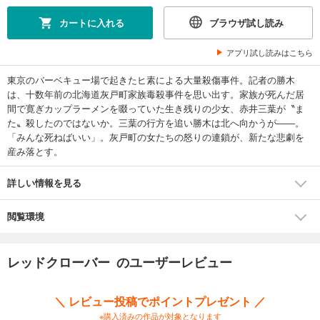
カートに入れる
ブラウザ試し読み
アプリ試し読みはこちら
東京のバーベキュー場で起きたヒ素による大量殺傷事件。記者の勝木
は、十数年前の北海道灰戸町家族毒殺事件を思い出す。家族が死んだ居
間で寛ぎカップラーメンを啜っていた生き残りの少女、赤井三葉が〝ま
た〟殺したのではないか。三葉の行方を追い勝木は北へ向かうが――。
「みんな死ねばいい」。灰戸町の女たちの怒りの連鎖が、新たな悲劇を
産み落とす。
詳しい情報を見る
閲覧環境
レッドクローバー のユーザーレビュー
＼ レビュー投稿でポイントプレゼント ／
※購入済みの作品が対象となります