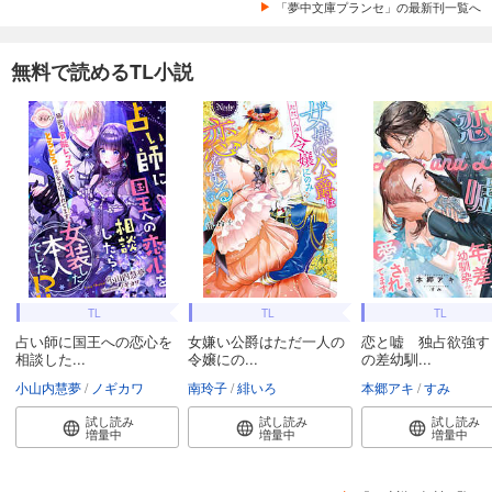
「夢中文庫プランセ」の最新刊一覧へ
無料で読めるTL小説
TL
TL
TL
占い師に国王への恋心を
女嫌い公爵はただ一人の
恋と嘘 独占欲強す
相談した...
令嬢にの...
の差幼馴...
小山内慧夢
ノギカワ
南玲子
緋いろ
本郷アキ
すみ
試し読み
試し読み
試し読み
増量中
増量中
増量中