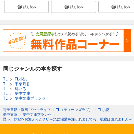
試し読み
試し読み
試し読み
同じジャンルの本を探す
TL
>
TL小説
TL
>
宇奈月香
TL
>
緋いろ
TL
>
夢中文庫
TL
>
夢中文庫プランセ
電子書籍・漫画 ブックライブ
〉
TL（ティーンズラブ）
〉
TL小説
〉
夢中文庫
〉
夢中文庫プランセ
〉
陛下、側妃をお迎えください～急に溺愛を注がれましても、離縁は譲れません～