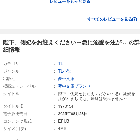
レビューをもっと見る
すべてのレビューを見る(
7
)
陛下、側妃をお迎えください～急に溺愛を注が... の詳
細情報
カテゴリ
TL
ジャンル
TL小説
出版社
夢中文庫
掲載誌・レーベル
夢中文庫プランセ
タイトル
陛下、側妃をお迎えください～急に溺愛を
注がれましても、離縁は譲れません～
タイトルID
1970154
電子版発売日
2025年08月28日
コンテンツ形式
EPUB
サイズ(目安)
4MB