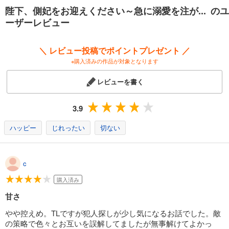
陛下、側妃をお迎えください～急に溺愛を注が... のユ
ーザーレビュー
＼ レビュー投稿でポイントプレゼント ／
※購入済みの作品が対象となります
レビューを書く
3.9
ハッピー
じれったい
切ない
c
購入済み
甘さ
やや控えめ。TLですが犯人探しが少し気になるお話でした。敵
の策略で色々とお互いを誤解してましたが無事解けてよかっ