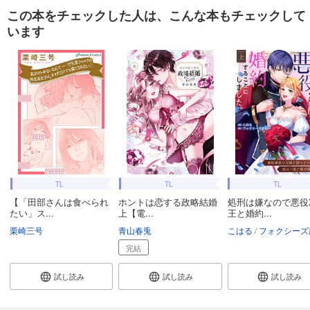
この本をチェックした人は、こんな本もチェックして
います
TL
TL
TL
【「田部さんは食べられ
ホントは恋する政略結婚
処刑は嫌なので悪役
たい」ス...
上【電...
王と婚約...
栗崎三号
青山春兎
こはる
フォクシーズ
完結
試し読み
試し読み
試し読み