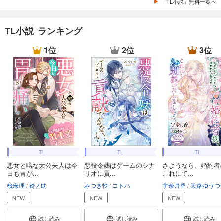
「TL小説」無料一覧へ
TL小説 ランキング
1位
2位
3位
TL
TL
TL
悪女と噂な大公夫人は今
悪役令嬢はゲームのシナ
さようなら、婚約者
日も胃が...
リオに貢...
これにて...
桜朱理
鈴ノ助
みつき怜
コトハ
宇奈月香
天路ゆうつ
NEW
NEW
NEW
試し読み
試し読み
試し読み