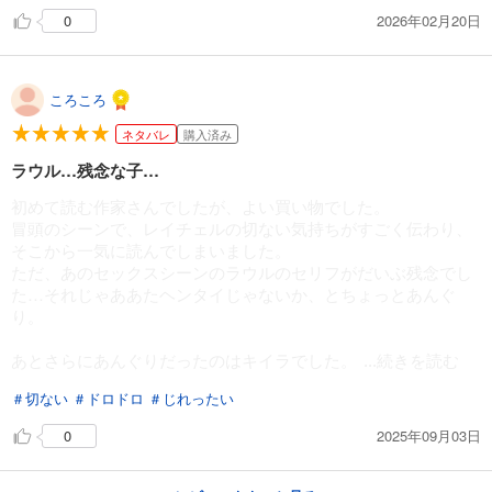
2026年02月20日
0
ころころ
ネタバレ
購入済み
ラウル…残念な子…
初めて読む作家さんでしたが、よい買い物でした。
冒頭のシーンで、レイチェルの切ない気持ちがすごく伝わり、
そこから一気に読んでしまいました。
ただ、あのセックスシーンのラウルのセリフがだいぶ残念でし
た…それじゃああたヘンタイじゃないか、とちょっとあんぐ
り。
あとさらにあんぐりだったのはキイラでした。
...続きを読む
＃切ない
＃ドロドロ
＃じれったい
2025年09月03日
0