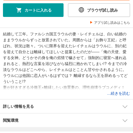
カートに入れる
ブラウザ試し読み
アプリ試し読みはこちら
結婚して三年。ファルシカ国王ラウルの妻・レイチェルは、白い結婚の
ままラウルからずっと放置されていた。周囲からは「お飾り王妃」と呼
ばれ、状況は散々。ついに限界を迎えたレイチェルはラウルに、別の妃
を迎えて自分とは離縁してほしいと提案したのだが――「俺の天使、愛
する女神。どうかその身を俺の劣情で穢させて」強制的に寝室へ連れ込
まれると、熱烈な言葉を浴びながら猛烈に抱かれてしまい!? 今までの冷
淡なラウルはどこへやら、レイチェルはとことん甘やかされるように。
ラウルには他国に恋人がいるはずでは？ 離縁するなら王を辞めるってど
ういうこと!?
妻が好きすぎる冷徹王×離縁したい放置妻の、理性崩壊ラブコメディ！
...続きを読む
詳しい情報を見る
閲覧環境