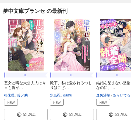
夢中文庫プランセ の最新刊
TL
TL
TL
悪女と噂な大公夫人は今
殿下、私は愛されるつも
結婚を望まない堅物
日も胃が...
りはござ...
なのに、...
桜朱理
鈴ノ助
水島忍
gamu
逢矢沙希
あらいてる
NEW
NEW
NEW
試し読み
試し読み
試し読み