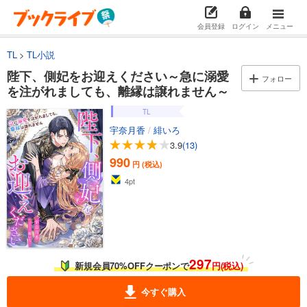
会員登録
ログイン
メニュー
TL
TL小説
陛下、側妃をお迎えください～急に溺愛
フォロー
を注がれましても、離縁は譲れません～
TL
宇奈月香
/
緋いろ
3.9
(13)
990
円 (税込)
4
pt
297
新規会員70%OFFクーポンで
円(税込)
今すぐ購入