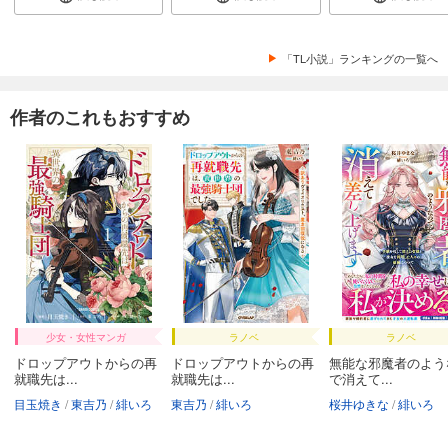
「TL小説」ランキングの一覧へ
作者のこれもおすすめ
少女・女性マンガ
ラノベ
ラノベ
ドロップアウトからの再
ドロップアウトからの再
無能な邪魔者のよう
就職先は...
就職先は...
で消えて...
目玉焼き
東吉乃
緋いろ
東吉乃
緋いろ
桜井ゆきな
緋いろ