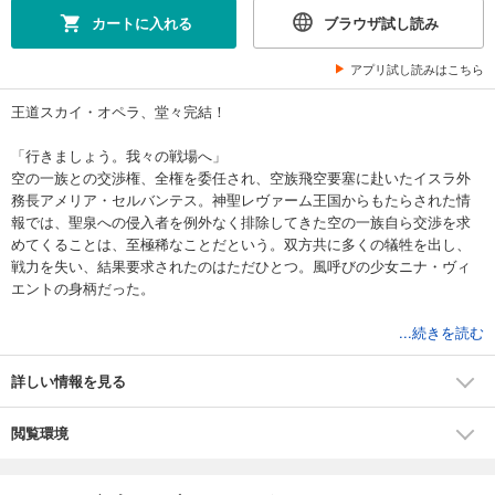
カートに入れる
ブラウザ試し読み
アプリ試し読みはこちら
王道スカイ・オペラ、堂々完結！
「行きましょう。我々の戦場へ」
空の一族との交渉権、全権を委任され、空族飛空要塞に赴いたイスラ外
務長アメリア・セルバンテス。神聖レヴァーム王国からもたらされた情
報では、聖泉への侵入者を例外なく排除してきた空の一族自ら交渉を求
めてくることは、至極稀なことだという。双方共に多くの犠牲を出し、
戦力を失い、結果要求されたのはただひとつ。風呼びの少女ニナ・ヴィ
エントの身柄だった。
そんな情報を得つつも、無力に夜空を見あげることしかできないカルエ
...続きを読む
ル。彼女はイスラの管区長、代表であり、カルエルは一介の飛空科生
徒。この大事な時期に会うことなど不可能に思われた。しかし、休戦協
詳しい情報を見る
定案がまとまったその日、ある人物のおかげで、カルエルは千載一遇の
機会を得る。３０分後に出立する彼女に、カルエルは告げる。
閲覧環境
「このまま逃げよう、ふたりで。空の果てまで」