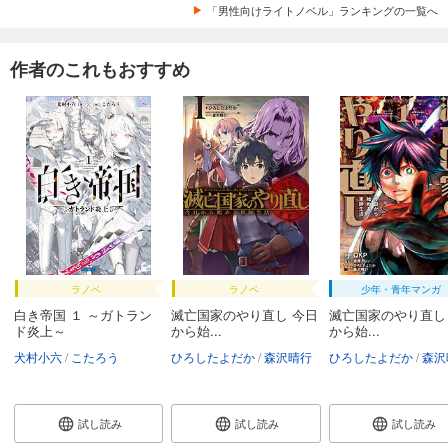
「男性向けライトノベル」ランキングの一覧へ
作者のこれもおすすめ
ラノベ
ラノベ
少年・青年マンガ
白き帝国 １ ～ガトラン
滅亡国家のやり直し 今日
滅亡国家のやり直し
ド炎上～
から始...
から始...
犬村小六
こたろう
ひろしたよだか
森沢晴行
ひろしたよだか
森沢
試し読み
試し読み
試し読み