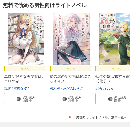
無料で読める男性向けライトノベル
ラノベ
ラノベ
ラノベ
エロゲ好きな美少女は、
隣の席の聖女様は俺にこ
転生令嬢は旅する編
エロゲみ...
っそりス...
【電子Ｓ...
鏡遊
瀬奈茅冬*
桜木桜
ただのゆきこ
采火
syow
試し読み
試し読み
試し読み
増量中
増量中
増量中
「男性向けライトノベル」無料一覧へ