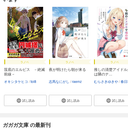
ラノベ
ラノベ
ラノベ
筺底のエルピス －絶滅
夜が明けたら朝が来る
推しの清楚アイドル
前線－
は隣のナ...
オキシタケヒコ
toi8
志馬なにがし
raemz
むらさきゆきや
春日
試し読み
試し読み
試し読み
ガガガ文庫 の最新刊