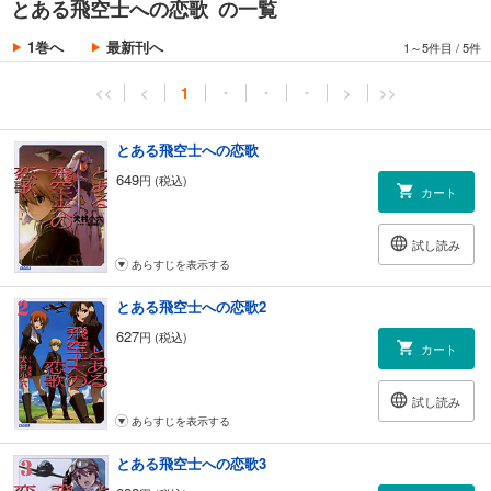
とある飛空士への恋歌 の一覧
かつての力を取り戻し、愛すべき人を救った風呼びの少女。革命により
すべてを失い、かけがえのない生を得た元皇子。ふたりの選ぶ道、未来
1巻へ
最新刊へ
1～5件目
/
5件
は……。
そしてイスラは、空の果てにたどり着く。
<<
<
1
・
・
・
>
>>
王道スカイ・オペラ「飛空士」シリーズ最新作「恋歌」、堂々の完
結！！
とある飛空士への恋歌
649
円 (税込)
※この作品は底本と同じクオリティのカラーイラスト、モノクロの挿絵イ
カート
ラストが収録されています。
試し読み
あらすじを表示する
とある飛空士への恋歌2
627
円 (税込)
カート
試し読み
あらすじを表示する
とある飛空士への恋歌3