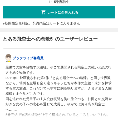
1～5巻配信中
カートに全巻入れる
※期間限定無料版、予約作品はカートに入りません
とある飛空士への恋歌5 のユーザーレビュー
ブックライブ書店員
最果ての空を目指す大遠征、そこで展開される飛空士の戦いと恋の行
方を紡ぐ物語です。
2011年に映画化された第1作『とある飛空士への追憶』と同じ世界観
ながら、場所も立場も全く違うキャラたちが本作の主役！未知を探求
する空の旅路、これだけでも非常に胸高鳴りますが、さまざまな人間
模様もまた見どころです。
国を追われた元皇子の主人公は復讐を胸に旅立つも、仲間との交流や
好きな女の子への恋心を通じて成長し、やがては誇り高き飛空士
へ……。
5巻完結で物語の緩急が上手く構成されているところもいいですね。