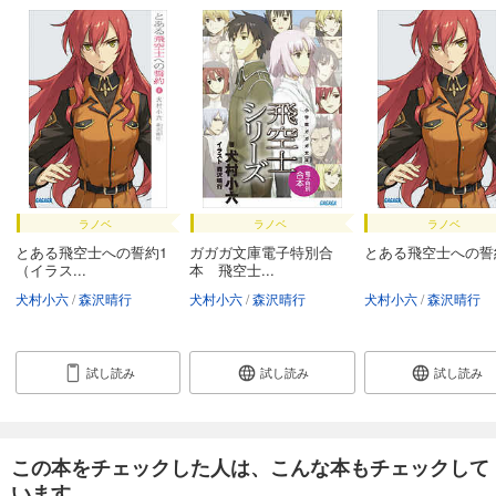
ラノベ
ラノベ
ラノベ
とある飛空士への誓約1
ガガガ文庫電子特別合
とある飛空士への誓
（イラス...
本 飛空士...
犬村小六
森沢晴行
犬村小六
森沢晴行
犬村小六
森沢晴行
試し読み
試し読み
試し読み
この本をチェックした人は、こんな本もチェックして
います