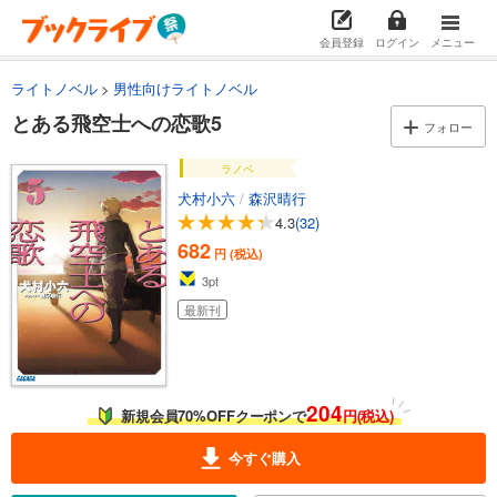
会員登録
ログイン
メニュー
ライトノベル
男性向けライトノベル
とある飛空士への恋歌5
フォロー
ラノベ
犬村小六
/
森沢晴行
4.3
(32)
682
円 (税込)
3
pt
最新刊
204
新規会員70%OFFクーポンで
円(税込)
今すぐ購入