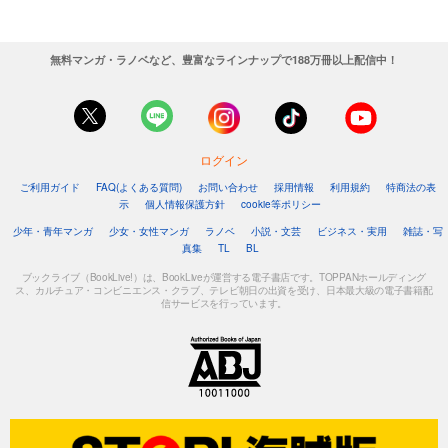
無料マンガ・ラノベなど、豊富なラインナップで188万冊以上配信中！
ログイン
ご利用ガイド
FAQ(よくある質問)
お問い合わせ
採用情報
利用規約
特商法の表
示
個人情報保護方針
cookie等ポリシー
少年・青年マンガ
少女・女性マンガ
ラノベ
小説・文芸
ビジネス・実用
雑誌・写
真集
TL
BL
ブックライブ（BookLive!）は、BookLiveが運営する電子書店です。TOPPANホールディング
ス、カルチュア・コンビニエンス・クラブ、テレビ朝日の出資を受け、日本最大級の電子書籍配
信サービスを行っています。