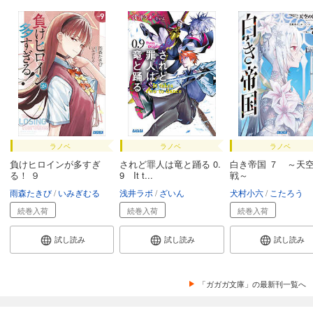
ラノベ
ラノベ
ラノベ
負けヒロインが多すぎ
されど罪人は竜と踊る 0.
白き帝国 ７ ～天
る！ ９
9 It t...
戦～
雨森たきび
いみぎむる
浅井ラボ
ざいん
犬村小六
こたろう
続巻入荷
続巻入荷
続巻入荷
試し読み
試し読み
試し読み
「ガガガ文庫」の最新刊一覧へ