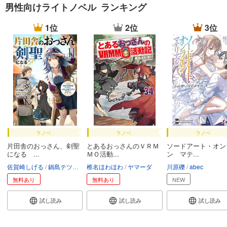
男性向けライトノベル ランキング
1位
2位
3位
ラノベ
ラノベ
ラノベ
片田舎のおっさん、剣聖
とあるおっさんのＶＲＭ
ソードアート・オン
になる ...
ＭＯ活動...
ン マテ...
佐賀崎しげる
鍋島テツヒロ
椎名ほわほわ
ヤマーダ
川原礫
abec
無料あり
無料あり
NEW
試し読み
試し読み
試し読み