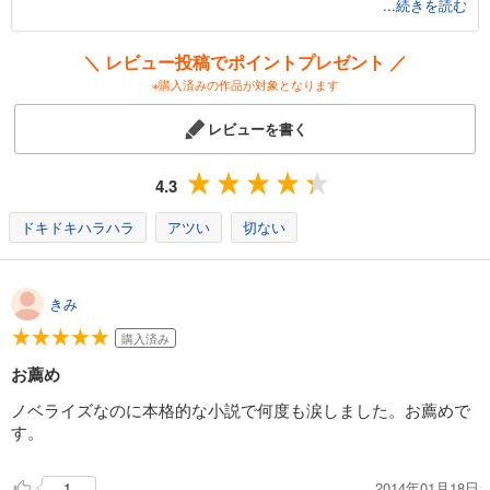
...続きを読む
和やかな日常が一変して残酷な現実に突き落とされる場面など、対比
がとても印象に残ります。
今年からアニメも始まり、空戦シーンがどう表現されるのか非常に気
＼ レビュー投稿でポイントプレゼント ／
になる……！
※購入済みの作品が対象となります
原作ではキャラの心情や詳細な設定も書き込まれていますので、アニ
メで映像ならではの演出を楽しみつつ、原作で世界観をより深く味わ
レビューを書く
うのが一番！
激動の時代を翔け抜ける飛空士の物語、どうぞご覧くださいませ！
4.3
ドキドキハラハラ
アツい
切ない
きみ
購入済み
お薦め
ノベライズなのに本格的な小説で何度も涙しました。お薦めで
す。
2014年01月18日
1