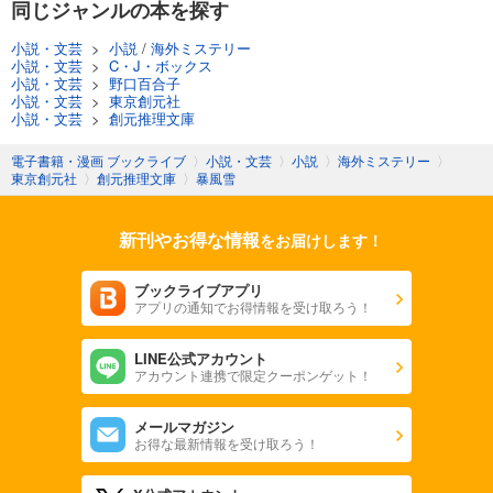
同じジャンルの本を探す
小説・文芸
>
小説
/
海外ミステリー
小説・文芸
>
C・J・ボックス
小説・文芸
>
野口百合子
小説・文芸
>
東京創元社
小説・文芸
>
創元推理文庫
電子書籍・漫画 ブックライブ
〉
小説・文芸
〉
小説
〉
海外ミステリー
〉
東京創元社
〉
創元推理文庫
〉
暴風雪
新刊やお得な情報
をお届けします！
ブックライブアプリ
アプリの通知でお得情報を受け取ろう！
LINE公式アカウント
アカウント連携で限定クーポンゲット！
メールマガジン
お得な最新情報を受け取ろう！