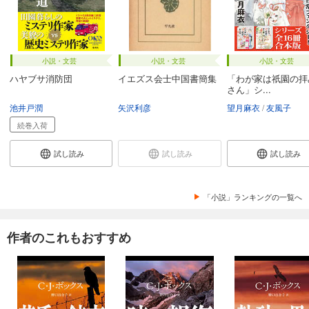
小説・文芸
小説・文芸
小説・文芸
ハヤブサ消防団
イエズス会士中国書簡集
「わが家は祇園の拝
さん」シ...
池井戸潤
矢沢利彦
望月麻衣
友風子
続巻入荷
試し読み
試し読み
試し読み
「小説」ランキングの一覧へ
作者のこれもおすすめ