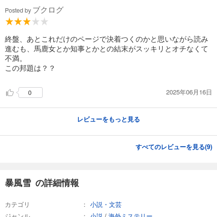
ブクログ
Posted by
終盤、あとこれだけのページで決着つくのかと思いながら読み
進むも、馬鹿女とか知事とかとの結末がスッキリとオチなくて
不満。
この邦題は？？
2025年06月16日
0
レビューをもっと見る
すべてのレビューを見る(
9
)
暴風雪 の詳細情報
カテゴリ
小説・文芸
ジャンル
小説
/
海外ミステリー