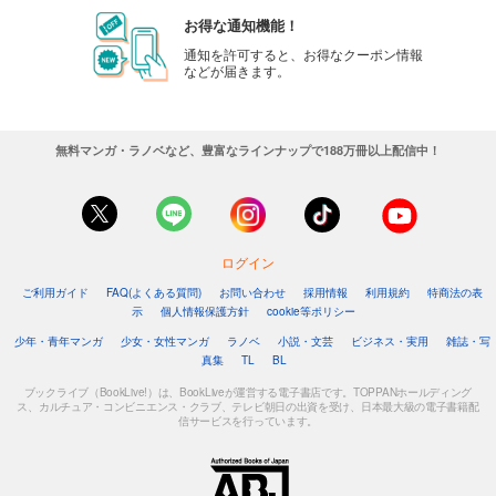
お得な通知機能！
通知を許可すると、お得なクーポン情報
などが届きます。
無料マンガ・ラノベなど、豊富なラインナップで188万冊以上配信中！
ログイン
ご利用ガイド
FAQ(よくある質問)
お問い合わせ
採用情報
利用規約
特商法の表
示
個人情報保護方針
cookie等ポリシー
少年・青年マンガ
少女・女性マンガ
ラノベ
小説・文芸
ビジネス・実用
雑誌・写
真集
TL
BL
ブックライブ（BookLive!）は、BookLiveが運営する電子書店です。TOPPANホールディング
ス、カルチュア・コンビニエンス・クラブ、テレビ朝日の出資を受け、日本最大級の電子書籍配
信サービスを行っています。