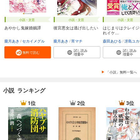
小説・文芸
小説・文芸
小説・文芸
あやかし鬼嫁婚姻譚
後宮悪女は逃げ出したい
はじまりはクレイジ
れイケ...
朧月あき
セカイメグル
朧月あき
宵マチ
森田あひる
冴島ユカ
試し読み
試し読み
無料で読む
増量中
増量中
「小説」無料一覧へ
小説 ランキング
1位
2位
3位