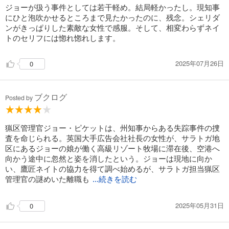
ジョーが扱う事件としては若干軽め。結局軽かったし。現知事
にひと泡吹かせるところまで見たかったのに、残念。シェリダ
ンがきっぱりした素敵な女性で感服。そして、相変わらずネイ
トのセリフには惚れ惚れします。
2025年07月26日
0
ブクログ
Posted by
猟区管理官ジョー・ピケットは、州知事からある失踪事件の捜
査を命じられる。英国大手広告会社社長の女性が、サラトガ地
区にあるジョーの娘が働く高級リゾート牧場に滞在後、空港へ
向かう途中に忽然と姿を消したという。ジョーは現地に向か
い、鷹匠ネイトの協力を得て調べ始めるが、サラトガ担当猟区
管理官の謎めいた離職も
...続きを読む
2025年05月31日
0