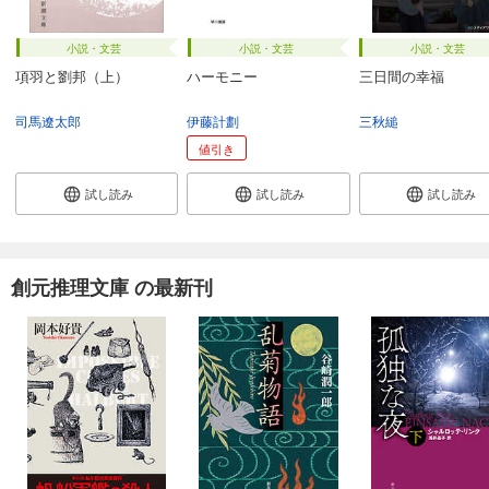
小説・文芸
小説・文芸
小説・文芸
項羽と劉邦（上）
ハーモニー
三日間の幸福
司馬遼太郎
伊藤計劃
三秋縋
値引き
試し読み
試し読み
試し読み
創元推理文庫 の最新刊