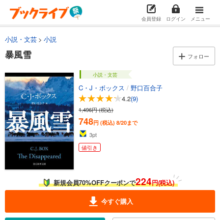
会員登録
ログイン
メニュー
小説・文芸
小説
暴風雪
フォロー
小説・文芸
C・J・ボックス
/
野口百合子
4.2
(9)
1,496円 (税込)
748
円 (税込)
8/20まで
3
pt
値引き
224
新規会員70%OFFクーポンで
円(税込)
今すぐ購入