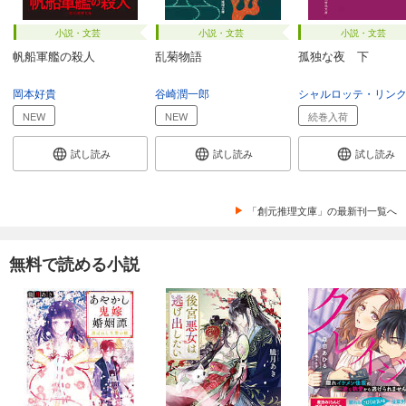
小説・文芸
小説・文芸
小説・文芸
帆船軍艦の殺人
乱菊物語
孤独な夜 下
岡本好貴
谷崎潤一郎
シャルロッテ・リン
NEW
NEW
続巻入荷
試し読み
試し読み
試し読み
「創元推理文庫」の最新刊一覧へ
無料で読める小説