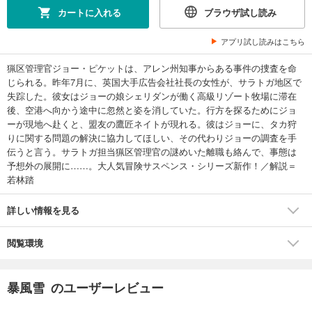
カートに入れる
ブラウザ試し読み
アプリ試し読みはこちら
猟区管理官ジョー・ピケットは、アレン州知事からある事件の捜査を命
じられる。昨年7月に、英国大手広告会社社長の女性が、サラトガ地区で
失踪した。彼女はジョーの娘シェリダンが働く高級リゾート牧場に滞在
後、空港へ向かう途中に忽然と姿を消していた。行方を探るためにジョ
ーが現地へ赴くと、盟友の鷹匠ネイトが現れる。彼はジョーに、タカ狩
りに関する問題の解決に協力してほしい、その代わりジョーの調査を手
伝うと言う。サラトガ担当猟区管理官の謎めいた離職も絡んで、事態は
予想外の展開に……。大人気冒険サスペンス・シリーズ新作！／解説＝
若林踏
詳しい情報を見る
閲覧環境
暴風雪 のユーザーレビュー