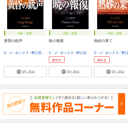
小説・文芸
小説・文芸
小説・文芸
黄昏の銃声
暁の報復
熱砂の果て
C・J・ボックス
野口百合子
C・J・ボックス
野口百合子
C・J・ボックス
野口百
値引き
値引き
試し読み
試し読み
試し読み