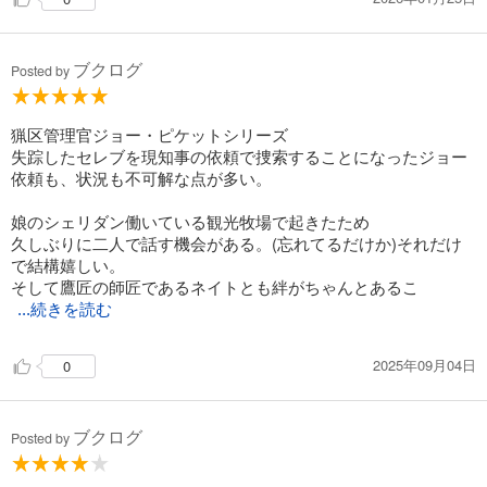
ブクログ
Posted by
猟区管理官ジョー・ピケットシリーズ
失踪したセレブを現知事の依頼で捜索することになったジョー
依頼も、状況も不可解な点が多い。
娘のシェリダン働いている観光牧場で起きたため
久しぶりに二人で話す機会がある。(忘れてるだけか)それだけ
で結構嬉しい。
そして鷹匠の師匠であるネイトとも絆がちゃんとあるこ
...続きを読む
2025年09月04日
0
ブクログ
Posted by