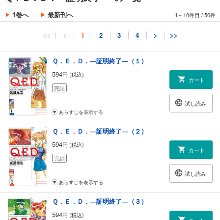
1巻へ
最新刊へ
1～10件目
/
50件
<<
<
1
2
3
4
>
>>
Ｑ．Ｅ．Ｄ．―証明終了―（１）
594
円 (税込)
カート
完結
試し読み
あらすじを表示する
Ｑ．Ｅ．Ｄ．―証明終了―（２）
594
円 (税込)
カート
完結
試し読み
あらすじを表示する
Ｑ．Ｅ．Ｄ．―証明終了―（３）
594
円 (税込)
カート