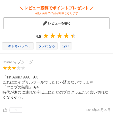
あらすじを表示する
＼ レビュー投稿でポイントプレゼント ／
Ｑ．Ｅ．Ｄ．―証明終了―（１３）
※購入済みの作品が対象となります
594
円 (税込)
カート
レビューを書く
完結
試し読み
4.5
あらすじを表示する
ドキドキハラハラ
タメになる
深い
Ｑ．Ｅ．Ｄ．―証明終了―（１４）
594
円 (税込)
カート
ブクログ
Posted by
完結
試し読み
あらすじを表示する
『1st,April,1999』★3
これはエイプリルフールでしたじゃ済まないでしょｗ
Ｑ．Ｅ．Ｄ．―証明終了―（１５）
『ヤコブの階段』★4
594
円 (税込)
時代が進むに連れて今以上にただのプログラムだと言い切れな
カート
くなりそう。
完結
試し読み
2016年03月29日
0
あらすじを表示する