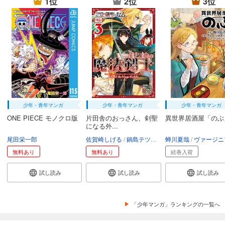
1位
2位
3位
試し読み
あらすじを表示する
Ｑ．Ｅ．Ｄ．―証明終了―（３５）
594
円 (税込)
カート
完結
試し読み
あらすじを表示する
Ｑ．Ｅ．Ｄ．―証明終了―（３６）
少年・青年マンガ
少年・青年マンガ
少年・青年マンガ
594
円 (税込)
ONE PIECE モノクロ版
片田舎のおっさん、剣聖
異世界居酒屋「のぶ
カート
になる外...
完結
尾田栄一郎
佐賀崎しげる
鍋島テツヒロ
蝉川夏哉
空路恵
渡辺樹
ヴァージニア二
試し読み
無料あり
無料あり
続巻入荷
あらすじを表示する
Ｑ．Ｅ．Ｄ．―証明終了―（３７）
試し読み
試し読み
試し読み
594
円 (税込)
カート
完結
「少年マンガ」ランキングの一覧へ
試し読み
あらすじを表示する