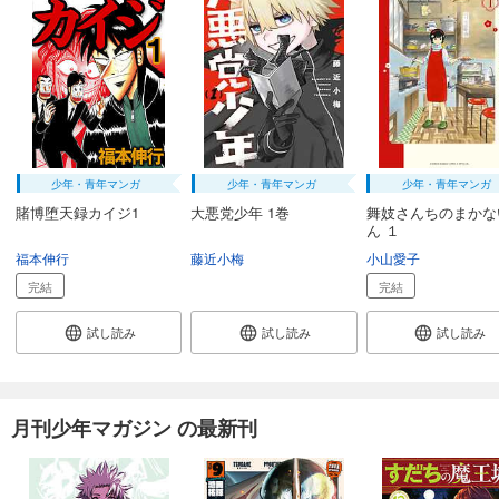
カート
完結
試し読み
あらすじを表示する
Ｑ．Ｅ．Ｄ．―証明終了―（２６）
594
円 (税込)
カート
少年・青年マンガ
少年・青年マンガ
少年・青年マンガ
完結
賭博堕天録カイジ1
大悪党少年 1巻
舞妓さんちのまかな
試し読み
ん １
あらすじを表示する
福本伸行
藤近小梅
小山愛子
Ｑ．Ｅ．Ｄ．―証明終了―（２７）
完結
完結
594
円 (税込)
カート
試し読み
試し読み
試し読み
完結
試し読み
あらすじを表示する
月刊少年マガジン の最新刊
Ｑ．Ｅ．Ｄ．―証明終了―（２８）
594
円 (税込)
カート