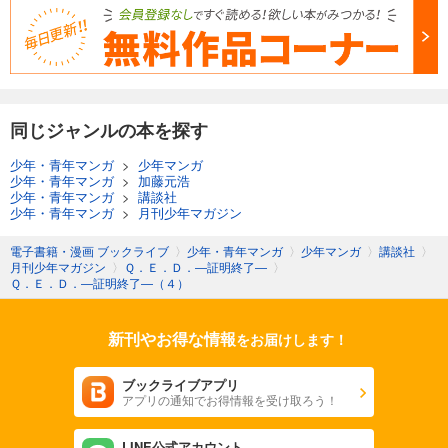
Ｑ．Ｅ．Ｄ．―証明終了―（４１）
594
円 (税込)
カート
完結
試し読み
同じジャンルの本を探す
あらすじを表示する
Ｑ．Ｅ．Ｄ．―証明終了―（４２）
少年・青年マンガ
>
少年マンガ
少年・青年マンガ
>
加藤元浩
594
円 (税込)
少年・青年マンガ
>
講談社
カート
少年・青年マンガ
>
月刊少年マガジン
完結
試し読み
電子書籍・漫画 ブックライブ
〉
少年・青年マンガ
〉
少年マンガ
〉
講談社
〉
月刊少年マガジン
〉
Ｑ．Ｅ．Ｄ．―証明終了―
〉
あらすじを表示する
Ｑ．Ｅ．Ｄ．―証明終了―（４）
Ｑ．Ｅ．Ｄ．―証明終了―（４３）
594
円 (税込)
新刊やお得な情報
をお届けします！
カート
完結
ブックライブアプリ
試し読み
アプリの通知でお得情報を受け取ろう！
あらすじを表示する
LINE公式アカウント