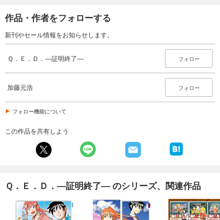
Ｑ．Ｅ．Ｄ．―証明終了―（１９）
作品・作者をフォローする
594
円 (税込)
カート
完結
新刊やセール情報をお知らせします。
試し読み
あらすじを表示する
Ｑ．Ｅ．Ｄ．―証明終了―
フォロー
Ｑ．Ｅ．Ｄ．―証明終了―（２０）
加藤元浩
594
フォロー
円 (税込)
カート
完結
フォロー機能について
試し読み
あらすじを表示する
この作品を共有しよう
Ｑ．Ｅ．Ｄ．―証明終了―（２１）
594
円 (税込)
カート
完結
Ｑ．Ｅ．Ｄ．―証明終了― のシリーズ、関連作品
試し読み
あらすじを表示する
Ｑ．Ｅ．Ｄ．―証明終了―（２２）