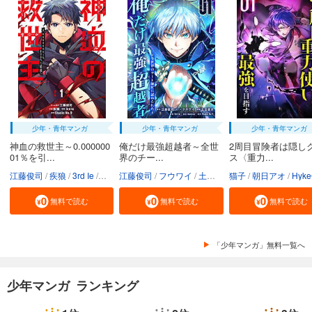
試し読み
あらすじを表示する
Ｑ．Ｅ．Ｄ．―証明終了―（３２）
594
円 (税込)
カート
完結
試し読み
あらすじを表示する
少年・青年マンガ
少年・青年マンガ
少年・青年マンガ
神血の救世主～0.000000
俺だけ最強超越者～全世
2周目冒険者は隠し
Ｑ．Ｅ．Ｄ．―証明終了―（３３）
01％を引...
界のチー...
ス〈重力...
594
円 (税込)
江藤俊司
疾狼
3rd Ie
Studio No.9
江藤俊司
フウワイ
土田健太
猫子
3rd Ie
朝日アオ
maruco
HykeC
St
カート
完結
無料で読む
無料で読む
無料で読む
試し読み
あらすじを表示する
「少年マンガ」無料一覧へ
Ｑ．Ｅ．Ｄ．―証明終了―（３４）
594
円 (税込)
カート
少年マンガ ランキング
完結