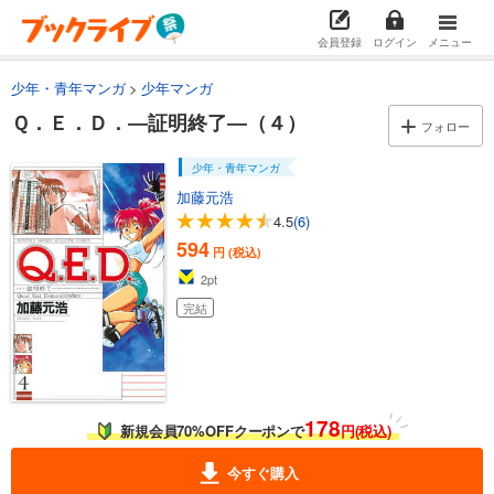
会員登録
ログイン
メニュー
少年・青年マンガ
少年マンガ
Ｑ．Ｅ．Ｄ．―証明終了―（４）
フォロー
少年・青年マンガ
加藤元浩
4.5
(6)
594
円 (税込)
2
pt
完結
178
新規会員70%OFFクーポンで
円(税込)
今すぐ購入