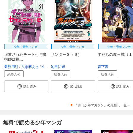
完結
試し読み
あらすじを表示する
Ｑ．Ｅ．Ｄ．―証明終了―（２９）
594
円 (税込)
カート
完結
少年・青年マンガ
少年・青年マンガ
少年・青年マンガ
追放されたチート付与魔
サンダー３（９）
すだちの魔王城（１
試し読み
術師は気...
あらすじを表示する
業務用餅
六志麻あさ
kisui
池田祐輝
森下真
Ｑ．Ｅ．Ｄ．―証明終了―（３０）
続巻入荷
続巻入荷
続巻入荷
594
円 (税込)
カート
試し読み
試し読み
試し読み
完結
試し読み
あらすじを表示する
「月刊少年マガジン」の最新刊一覧へ
Ｑ．Ｅ．Ｄ．―証明終了―（３１）
594
無料で読める少年マンガ
円 (税込)
カート
完結