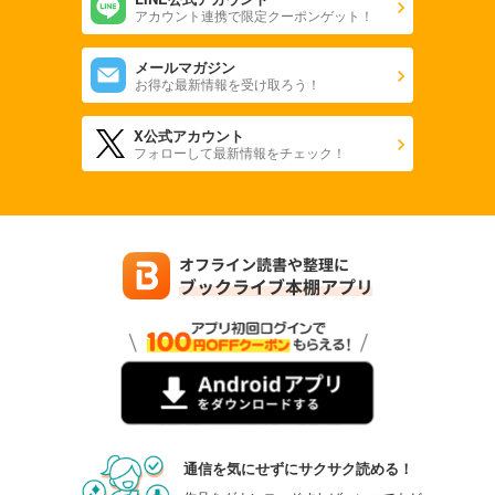
Ｑ．Ｅ．Ｄ．―証明終了―（４４）
アカウント連携で限定クーポンゲット！
594
円 (税込)
カート
完結
メールマガジン
お得な最新情報を受け取ろう！
試し読み
あらすじを表示する
X公式アカウント
フォローして最新情報をチェック！
Ｑ．Ｅ．Ｄ．―証明終了―（４５）
594
円 (税込)
カート
完結
試し読み
あらすじを表示する
Ｑ．Ｅ．Ｄ．―証明終了―（４６）
594
円 (税込)
カート
完結
試し読み
あらすじを表示する
通信を気にせずにサクサク読める！
Ｑ．Ｅ．Ｄ．―証明終了―（４７）