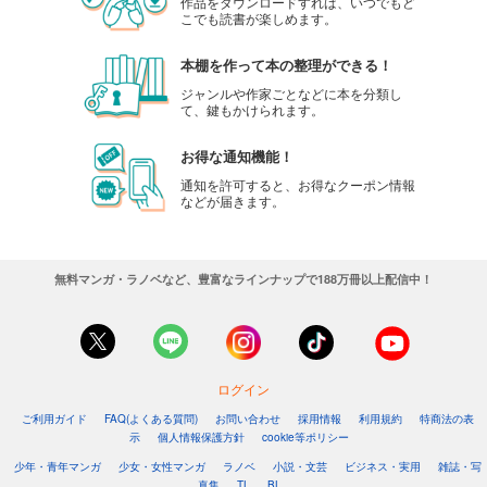
作品をダウンロードすれば、いつでもど
594
円 (税込)
こでも読書が楽しめます。
カート
完結
本棚を作って本の整理ができる！
試し読み
ジャンルや作家ごとなどに本を分類し
あらすじを表示する
て、鍵もかけられます。
Ｑ．Ｅ．Ｄ．―証明終了―（４８）
お得な通知機能！
594
円 (税込)
カート
通知を許可すると、お得なクーポン情報
完結
などが届きます。
試し読み
あらすじを表示する
無料マンガ・ラノベなど、豊富なラインナップで188万冊以上配信中！
Ｑ．Ｅ．Ｄ．―証明終了―（４９）
594
円 (税込)
カート
完結
試し読み
ログイン
あらすじを表示する
ご利用ガイド
FAQ(よくある質問)
お問い合わせ
採用情報
利用規約
特商法の表
示
個人情報保護方針
cookie等ポリシー
Ｑ．Ｅ．Ｄ．―証明終了―（５０）
少年・青年マンガ
少女・女性マンガ
ラノベ
小説・文芸
ビジネス・実用
雑誌・写
594
円 (税込)
真集
TL
BL