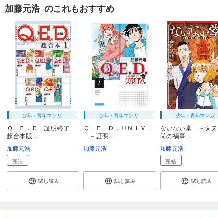
加藤元浩 のこれもおすすめ
Ｑ．Ｅ．Ｄ．―証明終了―（３８）
594
円 (税込)
カート
完結
試し読み
あらすじを表示する
Ｑ．Ｅ．Ｄ．―証明終了―（３９）
594
円 (税込)
カート
完結
少年・青年マンガ
少年・青年マンガ
少年・青年マンガ
Ｑ．Ｅ．Ｄ．証明終了
Ｑ．Ｅ．Ｄ．ＵＮＩＶ．
ないない堂 ～タヌ
試し読み
超合本版...
－証明...
尚の禍事...
あらすじを表示する
加藤元浩
加藤元浩
加藤元浩
Ｑ．Ｅ．Ｄ．―証明終了―（４０）
完結
完結
594
円 (税込)
カート
試し読み
試し読み
試し読み
完結
試し読み
あらすじを表示する