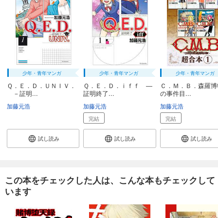
594
円 (税込)
カート
完結
試し読み
あらすじを表示する
Ｑ．Ｅ．Ｄ．―証明終了―（２３）
少年・青年マンガ
少年・青年マンガ
少年・青年マンガ
594
円 (税込)
カート
Ｑ．Ｅ．Ｄ．ＵＮＩＶ．
Ｑ．Ｅ．Ｄ．ｉｆｆ ―
Ｃ．Ｍ．Ｂ．森羅博
完結
－証明...
証明終了...
の事件目...
加藤元浩
加藤元浩
加藤元浩
試し読み
あらすじを表示する
完結
完結
Ｑ．Ｅ．Ｄ．―証明終了―（２４）
試し読み
試し読み
試し読み
594
円 (税込)
カート
完結
試し読み
この本をチェックした人は、こんな本もチェックして
あらすじを表示する
います
Ｑ．Ｅ．Ｄ．―証明終了―（２５）
594
円 (税込)