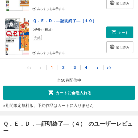
試し読み
あらすじを表示する
Ｑ．Ｅ．Ｄ．―証明終了―（１０）
594
円 (税込)
カート
完結
試し読み
あらすじを表示する
Ｑ．Ｅ．Ｄ．―証明終了―（１１）
<<
<
1
2
3
4
>
>>
594
円 (税込)
カート
全50巻配信中
完結
試し読み
カートに全巻入れる
あらすじを表示する
※期間限定無料版、予約作品はカートに入りません
Ｑ．Ｅ．Ｄ．―証明終了―（１２）
594
円 (税込)
カート
Ｑ．Ｅ．Ｄ．―証明終了―（４） のユーザーレビュ
完結
ー
試し読み