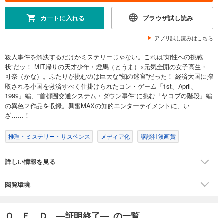
カートに入れる
ブラウザ試し読み
アプリ試し読みはこちら
殺人事件を解決するだけがミステリーじゃない。これは“知性への挑戦
状”だッ！ MIT帰りの天才少年・燈馬（とうま）×元気全開の女子高生・
可奈（かな）。ふたりが挑むのは巨大な“知の迷宮”だった！ 経済大国に搾
取される小国を救済すべく仕掛けられたコン・ゲーム「1st、April、
1999」編、“首都圏交通システム・ダウン事件”に挑む「ヤコブの階段」編
の異色２作品を収録。興奮MAXの知的エンターテイメントに、い
ざ……！
推理・ミステリー・サスペンス
メディア化
講談社漫画賞
詳しい情報を見る
閲覧環境
Ｑ．Ｅ．Ｄ．―証明終了― の一覧