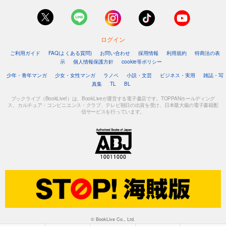
ログイン
ご利用ガイド
FAQ(よくある質問)
お問い合わせ
採用情報
利用規約
特商法の表
示
個人情報保護方針
cookie等ポリシー
少年・青年マンガ
少女・女性マンガ
ラノベ
小説・文芸
ビジネス・実用
雑誌・写
真集
TL
BL
ブックライブ（BookLive!）は、BookLiveが運営する電子書店です。TOPPANホールディング
ス、カルチュア・コンビニエンス・クラブ、テレビ朝日の出資を受け、日本最大級の電子書籍配
信サービスを行っています。
© BookLive Co., Ltd.