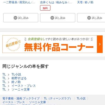
一二野蚕糸
雨宮れん
鈴ノ助
吉井くちは
柏みなみ
鈴ノ助
天壱
鈴ノ助
無料
試し読み
試し読み
試し読み
同じジャンルの本を探す
TL
>
TL小説
TL
>
栢野すばる
TL
>
鈴ノ助
TL
>
イースト・プレス
TL
>
ソーニャ文庫
電子書籍・漫画 ブックライブ
〉
TL（ティーンズラブ）
〉
TL小説
〉
イースト・プレス
〉
ソーニャ文庫
〉