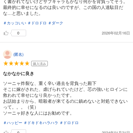
く書かれてないけどサブキャラもかなり何かを背負ってそう。
最終的に幸せになるのは良いのですが、この国の人達駄目だ
な…と思いました。
＃カッコいい
＃ドロドロ
＃ダーク
2026年02月16日
0
(匿名)
購入済み
なかなかに良き
ソーニャ炸裂な、重く辛い過去を背負った殿下
そこに嫁がされた、虐げられていたけど、芯の強いヒロインに
救われて幸せになり良かったです。
お話始まりから、暗殺者が来てるのに鎮めないと対処できない
って。。。（笑）
ソーニャ好きな人にはお勧めです。
＃ハッピー
＃ドキドキハラハラ
＃ドロドロ
2024年01月21日
0