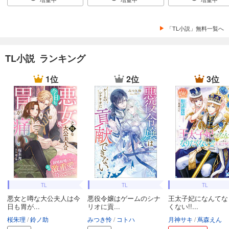
「TL小説」無料一覧へ
TL小説 ランキング
1位
2位
3位
TL
TL
TL
悪女と噂な大公夫人は今
悪役令嬢はゲームのシナ
王太子妃になんてな
日も胃が...
リオに貢...
くない!!...
桜朱理
鈴ノ助
みつき怜
コトハ
月神サキ
蔦森えん