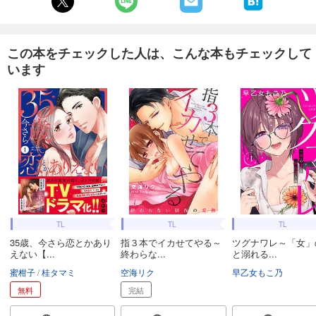
この本をチェックした人は、こんな本もチェックして
います
TL
TL
TL
35歳、今さら恋とかあり
指３本でイカせてやる～
ツグナワレ～「女」
えない【...
終わらな...
と溺れる...
蜜柑子
桂タマミ
空海リク
早乙女もこ乃
無料
完結