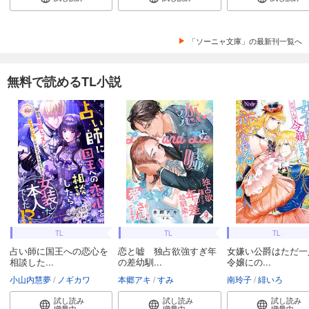
「ソーニャ文庫」の最新刊一覧へ
無料で読めるTL小説
TL
TL
TL
占い師に国王への恋心を
恋と嘘 独占欲強すぎ年
女嫌い公爵はただ一
相談した...
の差幼馴...
令嬢にの...
小山内慧夢
ノギカワ
本郷アキ
すみ
南玲子
緋いろ
試し読み
試し読み
試し読み
増量中
増量中
増量中