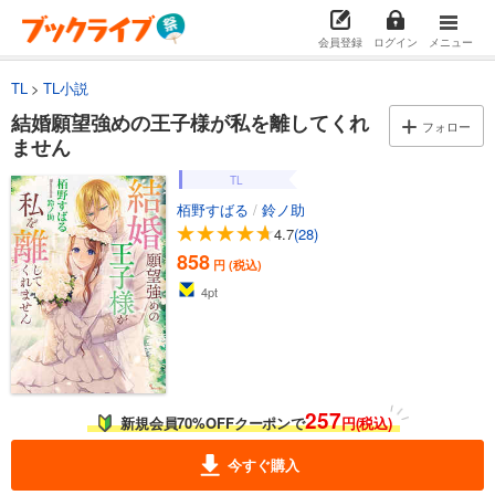
会員登録
ログイン
メニュー
TL
TL小説
結婚願望強めの王子様が私を離してくれ
フォロー
ません
TL
栢野すばる
/
鈴ノ助
4.7
(28)
858
円 (税込)
4
pt
257
新規会員70%OFFクーポンで
円(税込)
今すぐ購入