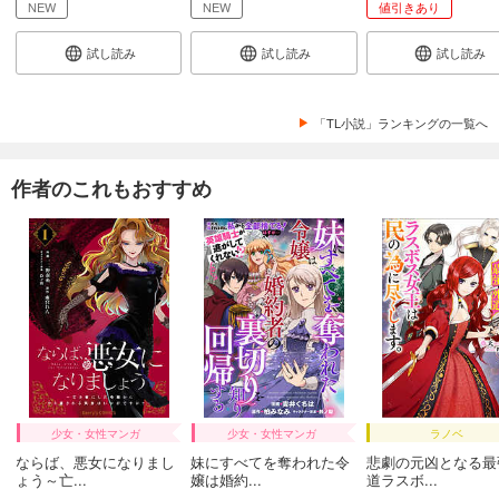
NEW
NEW
値引きあり
試し読み
試し読み
試し読み
「TL小説」ランキングの一覧へ
作者のこれもおすすめ
少女・女性マンガ
少女・女性マンガ
ラノベ
ならば、悪女になりまし
妹にすべてを奪われた令
悲劇の元凶となる最
ょう～亡...
嬢は婚約...
道ラスボ...