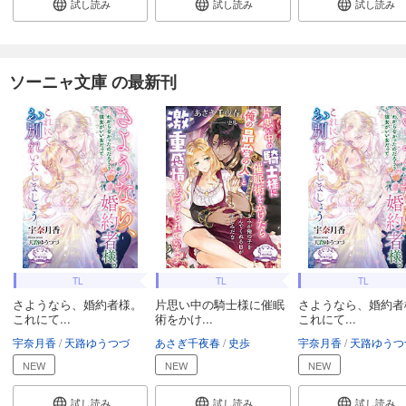
試し読み
試し読み
試し読み
ソーニャ文庫 の最新刊
TL
TL
TL
さようなら、婚約者様。
片思い中の騎士様に催眠
さようなら、婚約者
これにて...
術をかけ...
これにて...
宇奈月香
天路ゆうつづ
あさぎ千夜春
史歩
宇奈月香
天路ゆうつ
NEW
NEW
NEW
試し読み
試し読み
試し読み