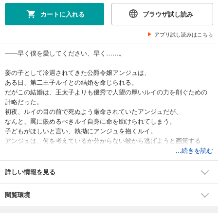
カートに入れる
ブラウザ試し読み
アプリ試し読みはこちら
――早く僕を愛してください、早く……。
妾の子として冷遇されてきた公爵令嬢アンジュは、
ある日、第二王子ルイとの結婚を命じられる。
だがこの結婚は、王太子よりも優秀で人望の厚いルイの力を削ぐための
計略だった。
初夜、ルイの目の前で死ぬよう厳命されていたアンジュだが、
なんと、罠に嵌めるべきルイ自身に命を助けられてしまう。
子どもがほしいと言い、執拗にアンジュを抱くルイ。
アンジュは、何を考えているか分からない彼から逃げようと画策する
が……。
...続きを読む
家族を求める壊れた王子×肝のすわった薄幸令嬢、
詳しい情報を見る
得体のしれない溺愛から逃れられません!?
閲覧環境
【目次】
プロローグ