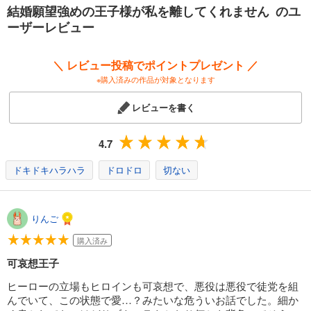
第一章 暴力ですべてを解決する
結婚願望強めの王子様が私を離してくれません のユ
第二章 王子妃、覚醒せざるを得ない
ーザーレビュー
第三章 愛し合う夫婦かどうか
第四章 変化
第五章 必要最小限度の殺人
＼ レビュー投稿でポイントプレゼント ／
第六章 家族の幸せのために
※購入済みの作品が対象となります
エピローグ
あとがき
レビューを書く
4.7
ドキドキハラハラ
ドロドロ
切ない
りんご
購入済み
可哀想王子
ヒーローの立場もヒロインも可哀想で、悪役は悪役で徒党を組
んでいて、この状態で愛…？みたいな危ういお話でした。細か