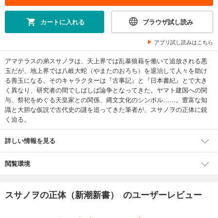
カートに入れる
ブラウザ試し読み
アプリ試し読みはこちら
アマテラスの弟スサノヲは、天上界では乱暴狼藉を働いて追放される悪
玉だが、地上界では八岐大蛇（やまたのおろち）を退治して人々を助け
る善玉になる。そのキャラクターは『古事記』と『日本書紀』とで大き
く異なり、研究者の間でしばしば論争となってきた。ヤマト建国への関
与、祭祀をめぐる天皇家との関係、縄文文化のシンボル……。豊富な知
識と大胆な仮説で古代史の謎を追ってきた筆者が、スサノヲの正体に鋭
く迫る。
詳しい情報を見る
閲覧環境
スサノヲの正体（新潮新書） のユーザーレビュー