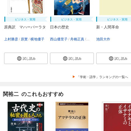
ビジネス・実用
ビジネス・実用
ビジネス・実用
原典訳 マハーバーラタ
日本の歴史
新・人間革命
上村勝彦
原實
横地優子
西山優里子
舟橋正真
講談社
池田大作
試し読み
試し読み
試し読み
「学術・語学」ランキングの一覧へ
関裕二 のこれもおすすめ