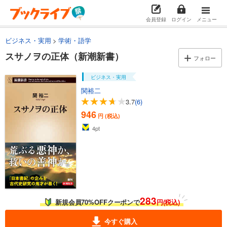
会員登録
ログイン
メニュー
ビジネス・実用
学術・語学
スサノヲの正体（新潮新書）
フォロー
ビジネス・実用
関裕二
3.7
(6)
946
円 (税込)
4
pt
283
新規会員70%OFFクーポンで
円(税込)
今すぐ購入