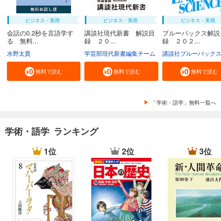
ビジネス・実用
ビジネス・実用
ビジネス・実用
会話の0.2秒を言語学す
講談社現代新書 解説目
ブルーバックス解説
る 無料...
録 ２０...
録 ２０２...
水野太貴
学芸部現代新書編集チーム
講談社ブルーバック
無料で読む
無料で読む
無料で読む
「学術・語学」無料一覧へ
学術・語学 ランキング
1位
2位
3位