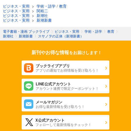
ビジネス・実用
>
学術・語学
/
教育
ビジネス・実用
>
関裕二
ビジネス・実用
>
新潮社
ビジネス・実用
>
新潮新書
電子書籍・漫画 ブックライブ
〉
ビジネス・実用
〉
学術・語学
〉
教育
〉
新潮社
〉
新潮新書
〉
スサノヲの正体（新潮新書）
新刊やお得な情報
をお届けします！
ブックライブアプリ
アプリの通知でお得情報を受け取ろう！
LINE公式アカウント
アカウント連携で限定クーポンゲット！
メールマガジン
お得な最新情報を受け取ろう！
X公式アカウント
フォローして最新情報をチェック！