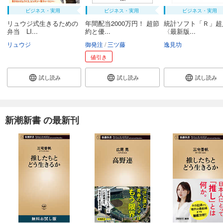
ビジネス・実用
ビジネス・実用
ビジネス・実用
リュウジ式生きるための
年間配当2000万円！ 超節
統計ソフト「Ｒ」超
弁当 LI...
約と優...
〈最新版...
リュウジ
御発注
三ツ藤
逸見功
値引き
試し読み
試し読み
試し読み
新潮新書 の最新刊