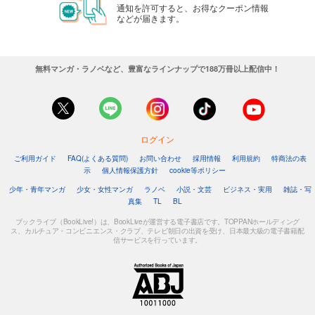
通知を許可すると、お得なクーポン情報
などが届きます。
無料マンガ・ラノベなど、豊富なラインナップで188万冊以上配信中！
ログイン
ご利用ガイド
FAQ(よくある質問)
お問い合わせ
採用情報
利用規約
特商法の表
示
個人情報保護方針
cookie等ポリシー
少年・青年マンガ
少女・女性マンガ
ラノベ
小説・文芸
ビジネス・実用
雑誌・写
真集
TL
BL
ブックライブ（BookLive!）は、BookLiveが運営する電子書店です。TOPPANホールディング
ス、カルチュア・コンビニエンス・クラブ、テレビ朝日の出資を受け、日本最大級の電子書籍配
信サービスを行っています。