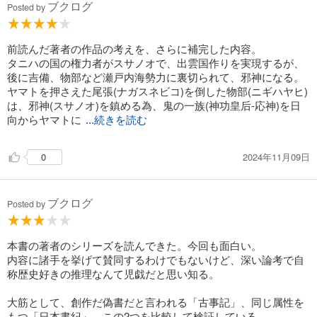
ブクログ
Posted by
前読んだ著者の作品の考えを、さらに補完した内容。
タニハの国の権力者がスサノオで、出雲国作りを実現するが、
後に吉備、物部など瀬戸内海勢力に裏切られて、邪神になる。
ヤマトを押さえた尾張(ナガスネビコ)を倒した物部(ニギハヤヒ)
は、邪神(スサノオ)を鎮める為、鬼の一族(神功皇后-応神)を日
向からヤマトに
...続きを読む
2024年11月09日
0
ブクログ
Posted by
本書の著者のシリーズを読んできた。今回も面白い。
内容に諸手を挙げて賛同するわけでもないけど、深い論考で自
称歴史好きの推理なんて児戯だと思い知る。
大筋として、創作だ偽書だと言われる「古事記」、同じ属性を
もつ「日本書紀」、この2つを比較して検証している。