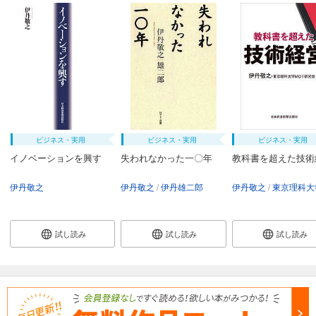
ビジネス・実用
ビジネス・実用
ビジネス・実用
イノベーションを興す
失われなかった一〇年
教科書を超えた技術
伊丹敬之
伊丹敬之
伊丹雄二郎
伊丹敬之
東京理科大学MOT研
試し読み
試し読み
試し読み