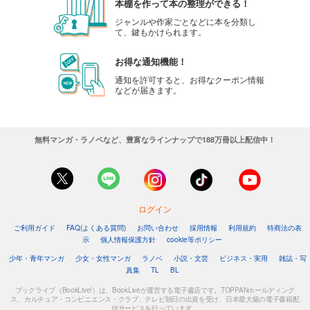
本棚を作って本の整理ができる！
ジャンルや作家ごとなどに本を分類し
て、鍵もかけられます。
お得な通知機能！
通知を許可すると、お得なクーポン情報
などが届きます。
無料マンガ・ラノベなど、豊富なラインナップで188万冊以上配信中！
ログイン
ご利用ガイド
FAQ(よくある質問)
お問い合わせ
採用情報
利用規約
特商法の表
示
個人情報保護方針
cookie等ポリシー
少年・青年マンガ
少女・女性マンガ
ラノベ
小説・文芸
ビジネス・実用
雑誌・写
真集
TL
BL
ブックライブ（BookLive!）は、BookLiveが運営する電子書店です。TOPPANホールディング
ス、カルチュア・コンビニエンス・クラブ、テレビ朝日の出資を受け、日本最大級の電子書籍配
信サービスを行っています。