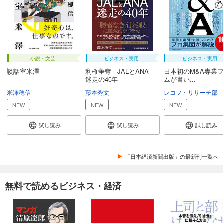
小説・文芸
ビジネス・実用
ビジネス・実用
談話室米澤
利権争奪 JALとANA
日本初のM&A専業
迷走の40年
ムが書い...
米澤穂信
藤本秀文
レコフ・リサーチ部
NEW
NEW
NEW
試し読み
試し読み
試し読み
「日本経済新聞出版」の最新刊一覧へ
無料で読めるビジネス・経済