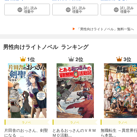
試し読み
試し読み
試し読み
増量中
増量中
増量中
「男性向けライトノベル」無料一覧へ
男性向けライトノベル ランキング
1位
2位
3位
ラノベ
ラノベ
ラノベ
片田舎のおっさん、剣聖
とあるおっさんのＶＲＭ
無職転生 ～異世界
になる ...
ＭＯ活動...
ら本気...