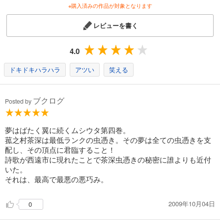
※購入済みの作品が対象となります
ムシウタ 13.夢醒める迷宮（下）
レビューを書く
704
円 (税込)
カート
4.0
試し読み
あらすじを表示する
ドキドキハラハラ
アツい
笑える
ムシウタ 14.夢謳う虫たち（上）
726
ブクログ
円 (税込)
Posted by
カート
試し読み
夢はばたく翼に続くムシウタ第四巻。
あらすじを表示する
菰之村茶深は最低ランクの虫憑き。その夢は全ての虫憑きを支
配し、その頂点に君臨すること！
ムシウタ 15.夢謳う虫たち（下）
詩歌が西遠市に現れたことで茶深虫憑きの秘密に誰よりも近付
いた。
726
円 (税込)
カート
それは、最高で最悪の悪巧み。
試し読み
2009年10月04日
0
あらすじを表示する