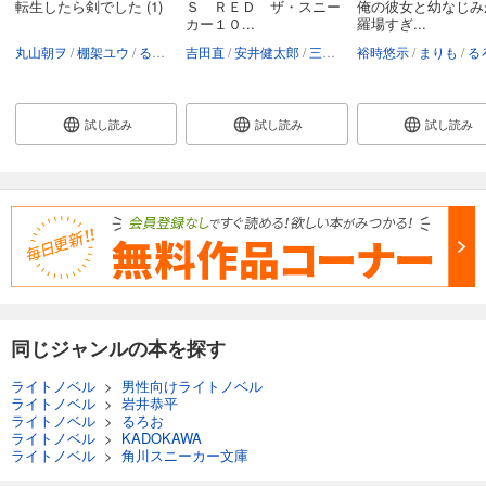
転生したら剣でした (1)
Ｓ ＲＥＤ ザ・スニー
俺の彼女と幼なじみ
カー１０...
羅場すぎ...
丸山朝ヲ
棚架ユウ
るろお
吉田直
安井健太郎
三田誠
裕時悠示
岩井恭平
まりも
林トモアキ
る
試し読み
試し読み
試し読み
同じジャンルの本を探す
ライトノベル
>
男性向けライトノベル
ライトノベル
>
岩井恭平
ライトノベル
>
るろお
ライトノベル
>
KADOKAWA
ライトノベル
>
角川スニーカー文庫