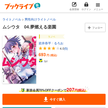
会員登録
ログイン
メニュー
ライトノベル
男性向けライトノベル
ムシウタ 04.夢燃える楽園
フォロー
ラノベ
岩井恭平
/
るろお
4.0
(5)
693
円 (税込)
3
pt
207
新規会員70%OFFクーポンで
円(税込)
今すぐ購入