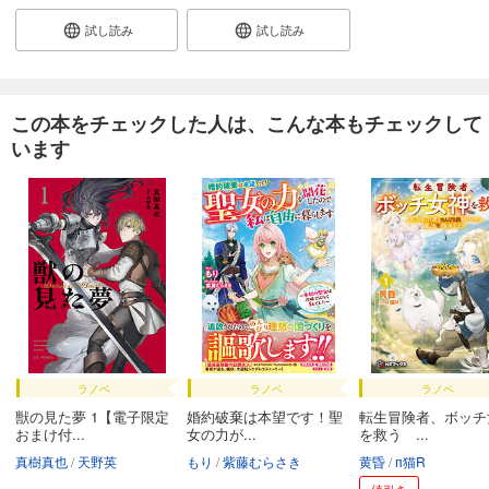
試し読み
試し読み
この本をチェックした人は、こんな本もチェックして
います
ラノベ
ラノベ
ラノベ
獣の見た夢 1【電子限定
婚約破棄は本望です！聖
転生冒険者、ボッチ
おまけ付...
女の力が...
を救う ...
真樹真也
天野英
もり
紫藤むらさき
黄昏
п猫R