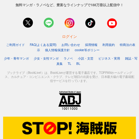
無料マンガ・ラノベなど、豊富なラインナップで188万冊以上配信中！
ログイン
ご利用ガイド
FAQ(よくある質問)
お問い合わせ
採用情報
利用規約
特商法の表
示
個人情報保護方針
cookie等ポリシー
少年・青年マンガ
少女・女性マンガ
ラノベ
小説・文芸
ビジネス・実用
雑誌・写
真集
TL
BL
ブックライブ（BookLive!）は、BookLiveが運営する電子書店です。TOPPANホールディング
ス、カルチュア・コンビニエンス・クラブ、テレビ朝日の出資を受け、日本最大級の電子書籍配
信サービスを行っています。