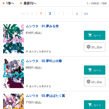
1巻へ
最新刊へ
1～10件目
/
15件
<<
<
1
2
・
・
>
>>
ムシウタ 01.夢みる蛍
616
円 (税込)
カート
試し読み
あらすじを表示する
ムシウタ 02.夢叫ぶ火蛾
693
円 (税込)
カート
試し読み
あらすじを表示する
ムシウタ 03.夢はばたく翼
715
円 (税込)
カート