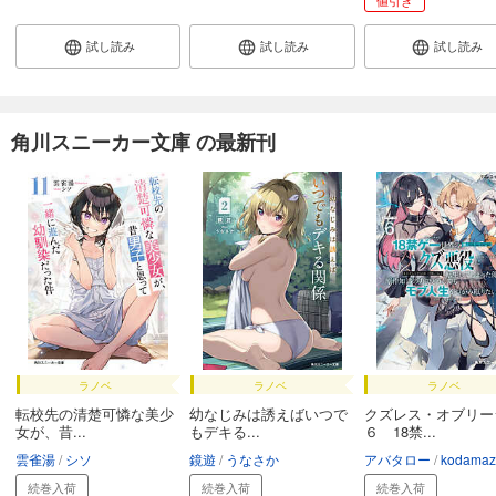
値引き
試し読み
試し読み
試し読み
角川スニーカー文庫 の最新刊
ラノベ
ラノベ
ラノベ
転校先の清楚可憐な美少
幼なじみは誘えばいつで
クズレス・オブリー
女が、昔...
もデキる...
６ 18禁...
雲雀湯
シソ
鏡遊
うなさか
アバタロー
kodamaz
続巻入荷
続巻入荷
続巻入荷