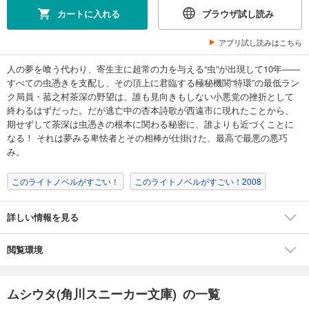
カートに入れる
ブラウザ試し読み
アプリ試し読みはこちら
人の夢を喰う代わり、寄生主に超常の力を与える“虫”が出現して10年――
すべての虫憑きを支配し、その頂上に君臨する極秘機関“特環”の最低ラン
ク局員・菰之村茶深の野望は、誰も見向きもしない小悪党の挫折として
終わるはずだった。だが逃亡中の杏本詩歌が西遠市に現れたことから、
期せずして茶深は虫憑きの根本に関わる秘密に、誰よりも近づくことに
なる！ それは夢みる卑怯者とその相棒が仕掛けた、最高で最悪の悪巧
み。
このライトノベルがすごい！
このライトノベルがすごい！2008
詳しい情報を見る
閲覧環境
ムシウタ(角川スニーカー文庫) の一覧