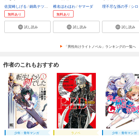
佐賀崎しげる
鍋島テツヒロ
椎名ほわほわ
ヤマーダ
理不尽な孫の手
シロ
無料あり
無料あり
試し読み
試し読み
試し読み
「男性向けライトノベル」ランキングの一覧へ
作者のこれもおすすめ
少年・青年マンガ
ラノベ
少年・青年マンガ