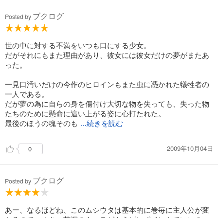
ブクログ
Posted by
世の中に対する不満をいつも口にする少女。
だがそれにもまた理由があり、彼女には彼女だけの夢がまたあ
った。
一見口汚いだけの今作のヒロインもまた虫に憑かれた犠牲者の
一人である。
だが夢の為に自らの身を傷付け大切な物を失っても、失った物
たちのために懸命に這い上がる姿に心打たれた。
最後のほうの魂そのも
...続きを読む
2009年10月04日
0
ブクログ
Posted by
あー、なるほどね、このムシウタは基本的に巻毎に主人公が変