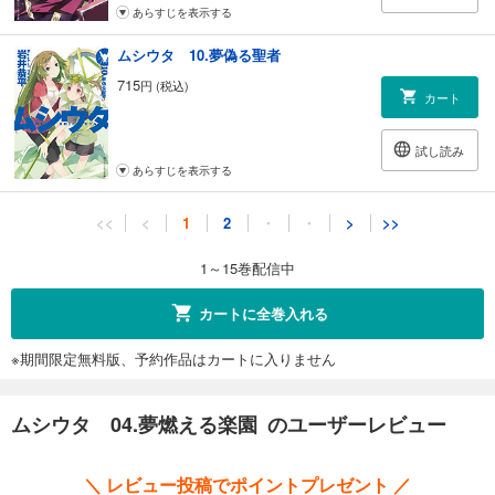
あらすじを表示する
ムシウタ 10.夢偽る聖者
715
円 (税込)
カート
試し読み
あらすじを表示する
ムシウタ 11.夢滅ぼす予言
<<
<
1
2
・
・
>
>>
693
円 (税込)
カート
1～15巻配信中
試し読み
カートに全巻入れる
あらすじを表示する
※期間限定無料版、予約作品はカートに入りません
ムシウタ 12.夢醒める迷宮（上）
682
円 (税込)
カート
ムシウタ 04.夢燃える楽園 のユーザーレビュー
試し読み
＼ レビュー投稿でポイントプレゼント ／
あらすじを表示する