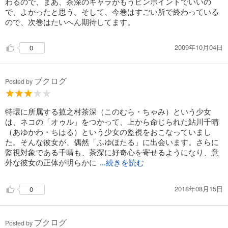
わるので、まあ、茶深のキャラがもうピンポイントでいいの
で、よかったと思う。そして、今巻はすごい所で終わっている
ので、次巻はたいへん期待してます。
2009年10月04日
0
ブクログ
Posted by
特環に所属する菰之村茶深（このむら・ちゃみ）という少女
は、ネコの「オゥル」をつかって、上から命じられた鮎川千晴
（あゆかわ・ちはる）という少女の監視をおこなっていまし
た。そんな彼女が、偶然「ふゆほたる」に出会います。さらに
監視対象である千晴も、茶深に好奇心を寄せるようになり、意
外な彼女の正体が明らかに
...続きを読む
2018年08月15日
0
ブクログ
Posted by