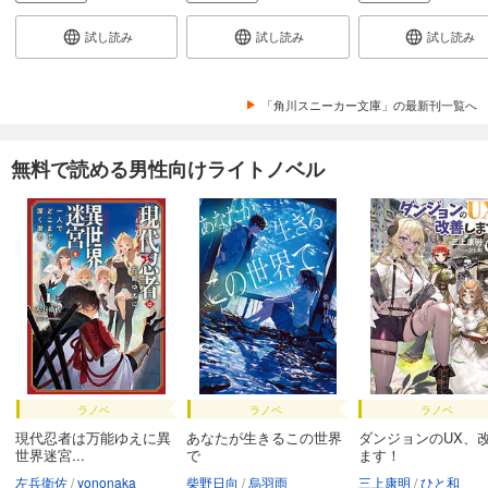
試し読み
試し読み
試し読み
「角川スニーカー文庫」の最新刊一覧へ
無料で読める男性向けライトノベル
ラノベ
ラノベ
ラノベ
現代忍者は万能ゆえに異
あなたが生きるこの世界
ダンジョンのUX、
世界迷宮...
で
ます！
左兵衛佐
yononaka
柴野日向
烏羽雨
三上康明
ひと和