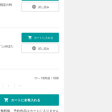
号指定の利
試し読み
カートに入れる
“ふゆほた
試し読み
11～15件目
/
15件
>
>>
カートに全巻入れる
定無料版、予約作品はカートに入りません