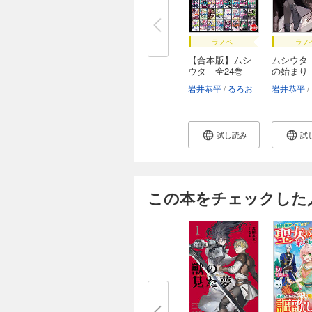
ラノベ
ラノ
【合本版】ムシ
ムシウタ 
ウタ 全24巻
の始まり
岩井恭平
るろお
岩井恭平
試し読み
試
この本をチェックした