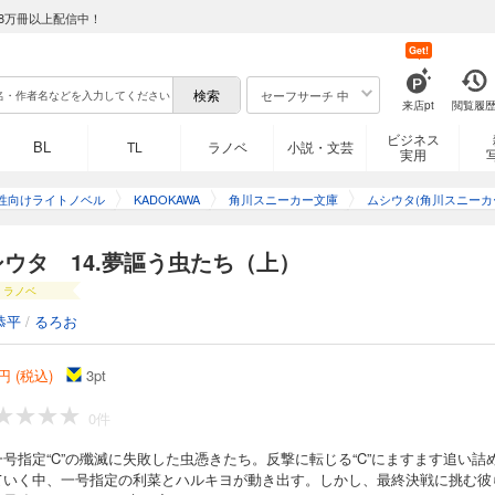
8万冊以上配信中！
、寄生主に超常の力を与える“虫”が出現して10年。塩原鯱人のお気楽な高校生活は
Get!
、ホッケースティックを背負った少女・戌子によって崩壊した。極秘機関“特環”のス
一流の戦士に育てると宣言し、地獄の特訓を開始する。だが街はかつて“かっこう”が
セーフサーチ 中
が――それは戦い続ける魂がその全てを伝えた、最高で最悪の個人授業！
来店pt
閲覧履
ビジネス
BL
TL
ラノベ
小説・文芸
実用
遊ぶ魔王
性向けライトノベル
KADOKAWA
角川スニーカー文庫
ムシウタ(角川スニーカ
”の調査を命じられた特環局員・緒方有夏月。だが潜入先の高校で、ビデオカメラを常
によって報道部へ強制入部させられてしまう。美術館のドッペルゲンガー、人喰い
シウタ 14.夢謳う虫たち（上）
塔……愛恋に引きずられるまま、街を脅かす“魔王”の痕跡を取材するうち、有夏月は
界の危機のただ中にいた！ ――それは電波的な彼女による、最高で最悪の大スクー
ラノベ
恭平
/
るろお
時めく刻印
円 (税込)
3
pt
により、自らの虫を暴走させてしまった“かっこう”こと薬屋大助は隔離施設を破壊、負
0件
少女が営む“便利屋きらり☆”に保護された大助だが、街は未知の“同化型の虫憑き”誕
視下にあった。さらにその街からは奇妙なおまじない“コアトルヘッド”のブームが全
号指定“C”の殲滅に失敗した虫憑きたち。反撃に転じる“C”にますます追い詰
は、さまよう獣たちが取り戻す、最高で最悪のロスト・メモリーズ！
ていく中、一号指定の利菜とハルキヨが動き出す。しかし、最終決戦に挑む彼