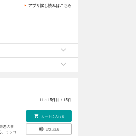
アプリ試し読みはこちら
カートに入れる
”の新たな
試し読み
イムシフ
ツ）”を見
カートに入れる
のウソを
試し読み
集い始め、
け贄に捧
11～15件目
/
15件
カートに入れる
最悪の事
試し読み
る。ミッコ