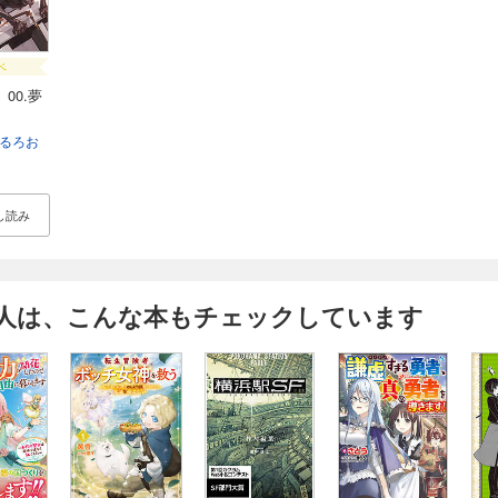
ベ
00.夢
るろお
し読み
人は、こんな本もチェックしています