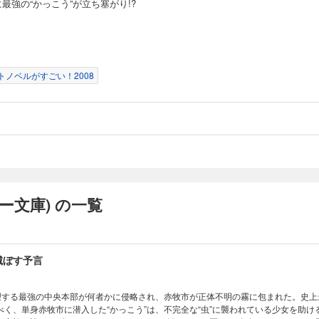
最強の“かっこう”が立ち塞がり!?
贖う魔法使い
スに利用しようと、杏本詩歌へ“契約”を申し出た少女・赤瀬川七那。詩歌は“むしばね
共に、この国の経済を激変させた三つの転機“エンクロージャー”“バブル”“パラダ
トノベルがすごい！2008
原の虫憑き”を落札すべく、命を賭けたオークションに参加する――虫の“根源（ルー
れは、凍てついた心を魔法のように溶かす、最高で最悪のパンドラ・ボックス！
偽る聖者
を消しちゃう力があるんですよ」。南金山叶音がついた、ひとつのウソ。そしてカノン
ソをつき続ける虫憑きの少女・環。その環の能力により、カノンの周りに虫憑きが
ー文庫) の一覧
て崇めるようになる。そしてウソを完成させるため、ついにはハルキヨや杏本詩歌を生
。今、虫憑き世界を揺るがすトリガーが引かれる！
滅ぼす予言
管理する最強の中央本部が何者かに侵略され、赤牧市が正体不明の霧に包まれた。史上
べく、単身赤牧市に潜入した“かっこう”は、不完全な“虫”に襲われている少女を助け