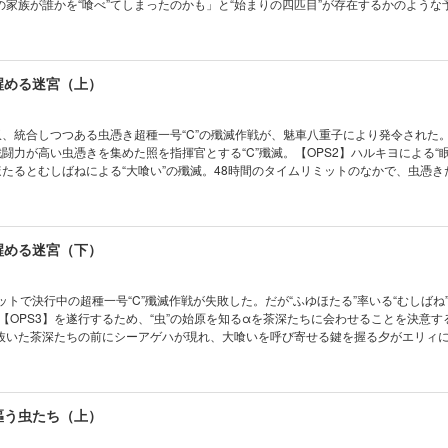
の家族が誰かを“喰べ”てしまったのかも」と“始まりの四匹目”が存在するかのような
が大量発生したいま、かっこうはこの世界を止めることができるのか──!?
夢醒める迷宮（上）
収、統合しつつある虫憑き超種一号“C”の殲滅作戦が、魅車八重子により発令された
戦闘力が高い虫憑きを集めた照を指揮官とする“C”殲滅。【OPS2】ハルキヨによる“
ほたるとむしばねによる“大喰い”の殲滅。48時間のタイムリミットのなかで、虫憑き
る！ そしてすべての力を使い果たした最悪の一号指定“かっこう”は──!?
夢醒める迷宮（下）
ットで決行中の超種一号“C”殲滅作戦が失敗した。だが“ふゆほたる”率いる“むしばね”
【OPS3】を遂行するため、“虫”の始原を知るαを茶深たちに会わせることを決意す
抜いた茶深たちの前にシーアゲハが現れ、大喰いを呼び寄せる鍵を握る夕がエリィ
“三匹目”が千晴のネックレスから逃げ出してしまい──!?
夢謳う虫たち（上）