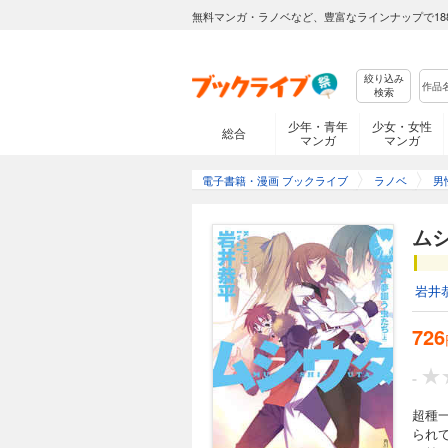
693円 (税込)
無料マンガ・ラノベなど、豊富なラインナップで18
人の夢を喰う代わり
ガッパを身にまとい
ある彼女は、鯱人を
絞り込み
はずの“浸父”の影
検索
少年・青年
少女・女性
総合
マンガ
マンガ
ムシウタ 07.夢
715円 (税込)
電子書籍・漫画 ブックライブ
ラノベ
男
“虫憑きが消える街
少女・愛恋（あこ）
ム
使が舞い降りる電波
う”すら知らない世
岩井
ムシウタ 08.夢
726
715円 (税込)
“大喰い”との激戦
-
も脱出する。二人の
た特環・殲滅班の監
超種一
りつつあり――それ
られ