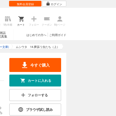
無料会員登録
ログイン
、黄色の雨
試し読み
カウトで
殲滅した
歴
My本棚
カート
フォロー
クーポン
Myページ
雑誌
はじめての方へ
ご利用ガイド
写真集
カートに入れる
ー文庫)
ムシウタ 14.夢謳う虫たち（上）
に構えた
試し読み
廃病院、天
“かっこ
今すぐ購入
プ！
カートに入れる
カートに入れる
傷しながら
フォローする
試し読み
生を察知し
国に広が
め
ブラウザ試し読み
ら