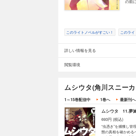
の前に
ムシウタ 09.夢
737円 (税込)
虫憑きの力をビジネ
支援者となった彼女と
このライトノベルがすごい！
このライ
ト”の全ての原因“始
つけるために！ そ
詳しい情報を見る
ムシウタ 10.夢
閲覧環境
715円 (税込)
「あたしには“虫”
守るため、沢山のウ
ムシウタ(角川スニーカ
ついには“神”とし
げることになり──
1～15巻配信中
1巻へ
最新刊へ
ムシウタ 11.夢
693円 (税込)
“虫憑き”を捕獲し
態の真相を確かめる