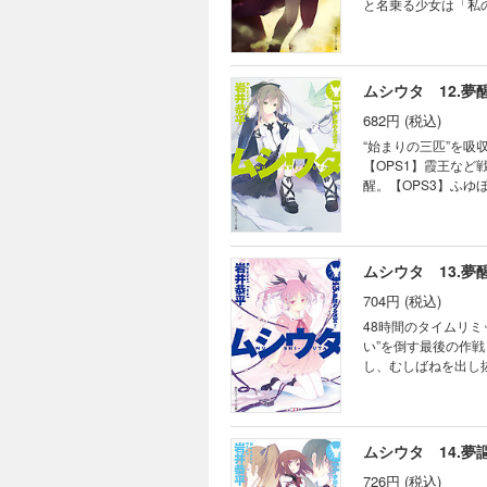
と名乗る少女は「私
る。街に不完全な虫
ムシウタ 12.
682円 (税込)
“始まりの三匹”を吸
【OPS1】霞王など
醒。【OPS3】ふゆ
力をもって決戦が始ま
ムシウタ 13.
704円 (税込)
48時間のタイムリミ
い”を倒す最後の作戦
し、むしばねを出し
れてしまう。さらには
ムシウタ 14.
726円 (税込)