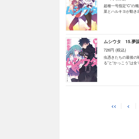
超種一号指定“C”の
菜とハルキヨが動き出
ムシウタ 15.
726円 (税込)
虫憑きたちの最後の
る”と“かっこう”は
<<
<