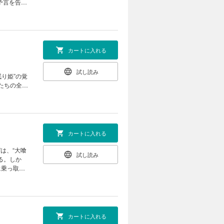
予言を告げ
カートに入れる
。
試し読み
眠り姫”の覚
たちの全勢
カートに入れる
は、“大喰
試し読み
る。しか
に乗っ取ら
カートに入れる