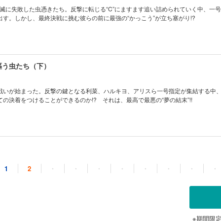
殲滅に失敗した虫憑きたち。反撃に転じる“C”にますます追い詰められていく中、一
す。しかし、最終決戦に挑む彼らの前に最強の“かっこう”が立ち塞がり!?
夢謳う虫たち（下）
戦いが始まった。反撃の鍵となる利菜、ハルキヨ、アリスら一号指定が集結する中、
全ての決着をつけることができるのか!? それは、最高で最悪の“夢の結末”!!
1
2
・
・
・
・
・
・
・
・
※期間限