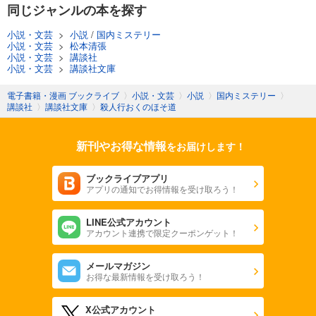
同じジャンルの本を探す
小説・文芸
>
小説
/
国内ミステリー
小説・文芸
>
松本清張
小説・文芸
>
講談社
小説・文芸
>
講談社文庫
電子書籍・漫画 ブックライブ
〉
小説・文芸
〉
小説
〉
国内ミステリー
〉
講談社
〉
講談社文庫
〉
殺人行おくのほそ道
新刊やお得な情報
をお届けします！
ブックライブアプリ
アプリの通知でお得情報を受け取ろう！
LINE公式アカウント
アカウント連携で限定クーポンゲット！
メールマガジン
お得な最新情報を受け取ろう！
X公式アカウント