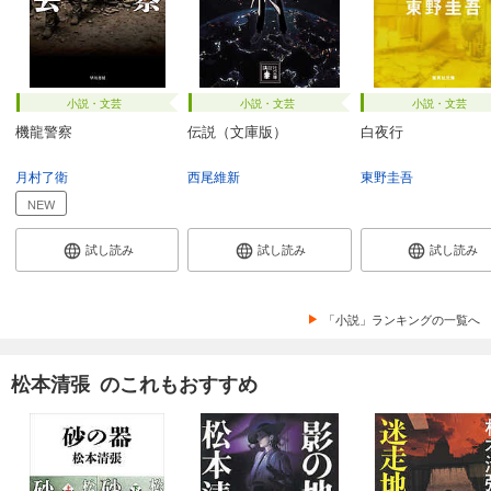
小説・文芸
小説・文芸
小説・文芸
機龍警察
伝説（文庫版）
白夜行
月村了衛
西尾維新
東野圭吾
NEW
試し読み
試し読み
試し読み
「小説」ランキングの一覧へ
松本清張 のこれもおすすめ