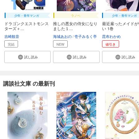
少年・青年マンガ
ラノベ
少年・青年マンガ
ドラゴンクエストモンス
推しの悪女の侍女になり
最近雇ったメイドが
ターズ＋...
ました１...
い 1巻
吉崎観音
海城あおの
壱子みるく亭
昆布わかめ
完結
NEW
値引き
試し読み
試し読み
試し読み
講談社文庫 の最新刊