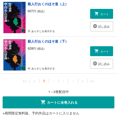
殺人行おくのほそ道（上）
607
円 (税込)
カート
試し読み
あらすじを表示する
殺人行おくのほそ道（下）
628
円 (税込)
カート
試し読み
あらすじを表示する
<<
<
1
・
・
・
>
>>
1～2巻配信中
カートに全巻入れる
※期間限定無料版、予約作品はカートに入りません