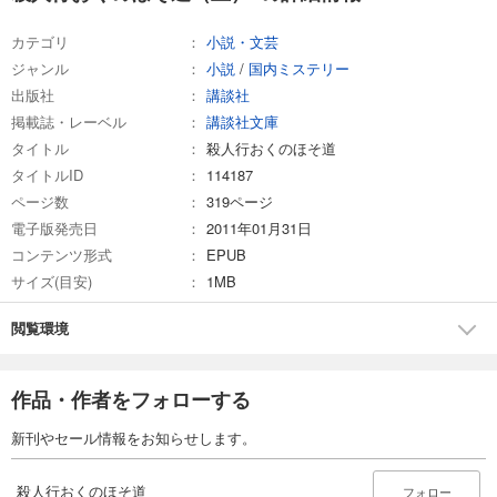
カテゴリ
小説・文芸
ジャンル
小説
/
国内ミステリー
出版社
講談社
掲載誌・レーベル
講談社文庫
タイトル
殺人行おくのほそ道
タイトルID
114187
ページ数
319ページ
電子版発売日
2011年01月31日
コンテンツ形式
EPUB
サイズ(目安)
1MB
閲覧環境
作品・作者をフォローする
新刊やセール情報をお知らせします。
殺人行おくのほそ道
フォロー