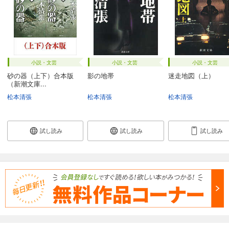
小説・文芸
小説・文芸
小説・文芸
砂の器（上下）合本版
影の地帯
迷走地図（上）
（新潮文庫...
松本清張
松本清張
松本清張
試し読み
試し読み
試し読み