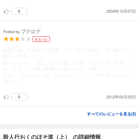
2009年10月07日
0
ブクログ
Posted by
ネタバレ
叔母に絡む不可解な出来事、そして殺人事件を、姪の麻佐子が
調べ、推理していく。
調べるにつれ、叔父、叔母が怪しく感じてくる一方、勘違いで
あって欲しいと願う麻佐子の思いが切なく感じる。
題名に「おくのほそ道」とあるが、ストーリの本質にはあまり
関係ない。
2012年03月25日
0
すべてのレビューを見る(
2
)
殺人行おくのほそ道（上） の詳細情報