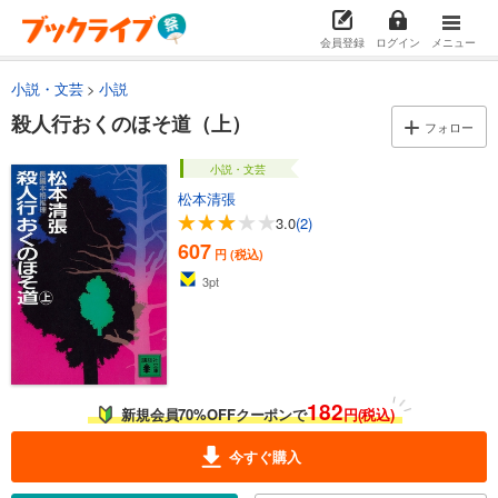
会員登録
ログイン
メニュー
小説・文芸
小説
殺人行おくのほそ道（上）
フォロー
小説・文芸
松本清張
3.0
(2)
607
円 (税込)
3
pt
182
新規会員70%OFFクーポンで
円(税込)
今すぐ購入