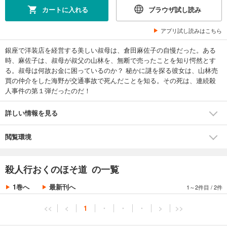
カートに入れる
ブラウザ試し読み
アプリ試し読みはこちら
銀座で洋装店を経営する美しい叔母は、倉田麻佐子の自慢だった。ある
時、麻佐子は、叔母が叔父の山林を、無断で売ったことを知り愕然とす
る。叔母は何故お金に困っているのか？ 秘かに謎を探る彼女は、山林売
買の仲介をした海野が交通事故で死んだことを知る。その死は、連続殺
人事件の第１弾だったのだ！
詳しい情報を見る
閲覧環境
殺人行おくのほそ道 の一覧
1巻へ
最新刊へ
1～2件目
/
2件
<<
<
1
・
・
・
>
>>