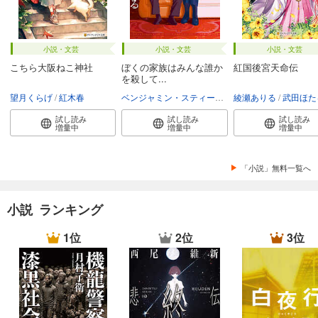
小説・文芸
小説・文芸
小説・文芸
こちら大阪ねこ神社
ぼくの家族はみんな誰か
紅国後宮天命伝
を殺して...
望月くらげ
紅木春
ベンジャミン・スティーヴンソン
綾瀬ありる
富永和子
武田ほた
試し読み
試し読み
試し読み
増量中
増量中
増量中
「小説」無料一覧へ
小説 ランキング
1位
2位
3位