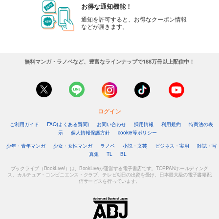
お得な通知機能！
通知を許可すると、お得なクーポン情報
などが届きます。
無料マンガ・ラノベなど、豊富なラインナップで188万冊以上配信中！
ログイン
ご利用ガイド
FAQ(よくある質問)
お問い合わせ
採用情報
利用規約
特商法の表
示
個人情報保護方針
cookie等ポリシー
少年・青年マンガ
少女・女性マンガ
ラノベ
小説・文芸
ビジネス・実用
雑誌・写
真集
TL
BL
ブックライブ（BookLive!）は、BookLiveが運営する電子書店です。TOPPANホールディング
ス、カルチュア・コンビニエンス・クラブ、テレビ朝日の出資を受け、日本最大級の電子書籍配
信サービスを行っています。