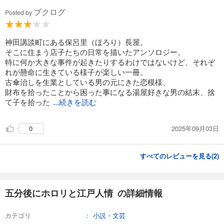
ブクログ
Posted by
神田講談町にある保呂里（ほろり）長屋。
そこに住まう店子たちの日常を描いたアンソロジー。
特に何か大きな事件が起きたりするわけではないけど、それぞ
れが懸命に生きている様子が楽しい一冊。
古傘治しを生業としている男の元にきた恋模様、
財布を拾ったことから困った事になる湯屋好きな男の結末、捨
て子を拾った
...続きを読む
2025年09月03日
0
すべてのレビューを見る(
2
)
五分後にホロリと江戸人情 の詳細情報
カテゴリ
小説・文芸