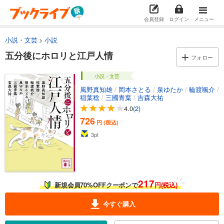
会員登録
ログイン
メニュー
小説・文芸
小説
五分後にホロリと江戸人情
フォロー
小説・文芸
風野真知雄
/
岡本さとる
/
泉ゆたか
/
輪渡颯介
/
稲葉稔
/
三國青葉
/
吉森大祐
4.0
(2)
726
円 (税込)
3
pt
217
新規会員70%OFFクーポンで
円(税込)
今すぐ購入