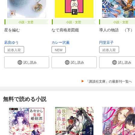
小説・文芸
小説・文芸
小説・文芸
星を編む
なで肩格差図鑑
導人の物語 （下）
凪良ゆう
カレー沢薫
円堂豆子
続巻入荷
NEW
続巻入荷
試し読み
試し読み
試し読み
「講談社文庫」の最新刊一覧へ
無料で読める小説