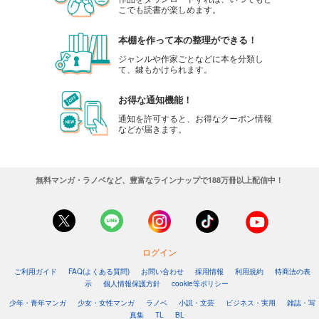
こでも読書が楽しめます。
本棚を作って本の整理ができる！
ジャンルや作家ごとなどに本を分類し
て、鍵もかけられます。
お得な通知機能！
通知を許可すると、お得なクーポン情報
などが届きます。
無料マンガ・ラノベなど、豊富なラインナップで188万冊以上配信中！
ログイン
ご利用ガイド
FAQ(よくある質問)
お問い合わせ
採用情報
利用規約
特商法の表
示
個人情報保護方針
cookie等ポリシー
少年・青年マンガ
少女・女性マンガ
ラノベ
小説・文芸
ビジネス・実用
雑誌・写
真集
TL
BL