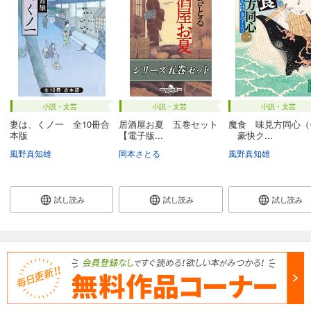
小説・文芸
小説・文芸
小説・文芸
妻は、くノ一 全10冊合
居酒屋お夏 五巻セット
魔食 味見方同心（
本版
【電子版...
豪快ク...
風野真知雄
岡本さとる
風野真知雄
試し読み
試し読み
試し読み