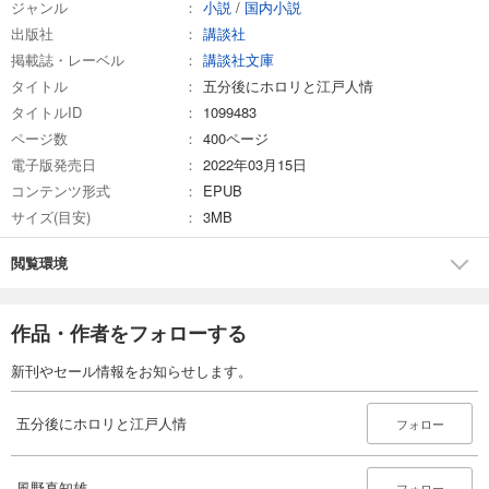
ジャンル
小説
/
国内小説
出版社
講談社
掲載誌・レーベル
講談社文庫
タイトル
五分後にホロリと江戸人情
タイトルID
1099483
ページ数
400ページ
電子版発売日
2022年03月15日
コンテンツ形式
EPUB
サイズ(目安)
3MB
閲覧環境
作品・作者をフォローする
新刊やセール情報をお知らせします。
五分後にホロリと江戸人情
フォロー
風野真知雄
フォロー