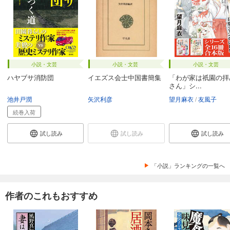
小説・文芸
小説・文芸
小説・文芸
ハヤブサ消防団
イエズス会士中国書簡集
「わが家は祇園の拝
さん」シ...
池井戸潤
矢沢利彦
望月麻衣
友風子
続巻入荷
試し読み
試し読み
試し読み
「小説」ランキングの一覧へ
作者のこれもおすすめ