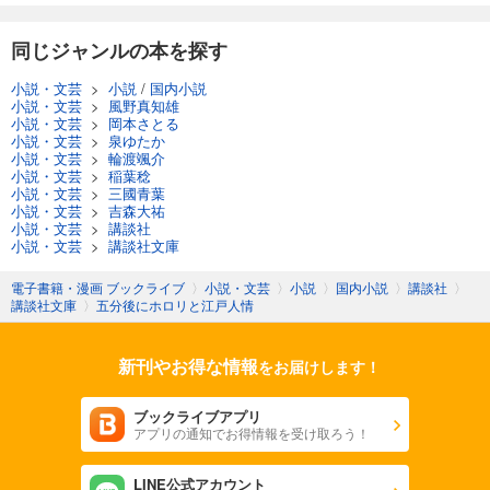
同じジャンルの本を探す
小説・文芸
>
小説
/
国内小説
小説・文芸
>
風野真知雄
小説・文芸
>
岡本さとる
小説・文芸
>
泉ゆたか
小説・文芸
>
輪渡颯介
小説・文芸
>
稲葉稔
小説・文芸
>
三國青葉
小説・文芸
>
吉森大祐
小説・文芸
>
講談社
小説・文芸
>
講談社文庫
電子書籍・漫画 ブックライブ
〉
小説・文芸
〉
小説
〉
国内小説
〉
講談社
〉
講談社文庫
〉
五分後にホロリと江戸人情
新刊やお得な情報
をお届けします！
ブックライブアプリ
アプリの通知でお得情報を受け取ろう！
LINE公式アカウント