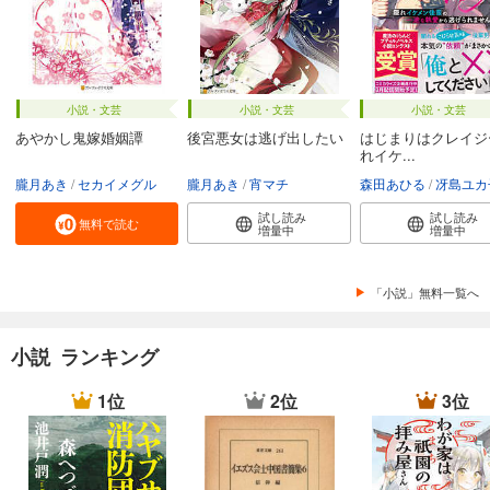
小説・文芸
小説・文芸
小説・文芸
あやかし鬼嫁婚姻譚
後宮悪女は逃げ出したい
はじまりはクレイジ
れイケ...
朧月あき
セカイメグル
朧月あき
宵マチ
森田あひる
冴島ユカ
試し読み
試し読み
無料で読む
増量中
増量中
「小説」無料一覧へ
小説 ランキング
1位
2位
3位