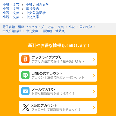
小説・文芸
>
小説
/
国内文学
小説・文芸
>
車谷長吉
小説・文芸
>
中央公論新社
小説・文芸
>
中公文庫
電子書籍・漫画 ブックライブ
〉
小説・文芸
〉
小説
〉
国内文学
〉
中央公論新社
〉
中公文庫
〉
漂流物・武蔵丸
新刊やお得な情報
をお届けします！
ブックライブアプリ
アプリの通知でお得情報を受け取ろう！
LINE公式アカウント
アカウント連携で限定クーポンゲット！
メールマガジン
お得な最新情報を受け取ろう！
X公式アカウント
フォローして最新情報をチェック！