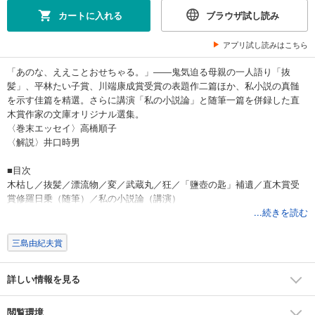
カートに入れる
ブラウザ試し読み
アプリ試し読みはこちら
「あのな、ええことおせちゃる。」――鬼気迫る母親の一人語り「抜
髪」、平林たい子賞、川端康成賞受賞の表題作二篇ほか、私小説の真髄
を示す佳篇を精選。さらに講演「私の小説論」と随筆一篇を併録した直
木賞作家の文庫オリジナル選集。
〈巻末エッセイ〉高橋順子
〈解説〉井口時男
■目次
木枯し／抜髪／漂流物／変／武蔵丸／狂／「鹽壺の匙」補遺／直木賞受
賞修羅日乗（随筆）／私の小説論（講演）
〈巻末エッセイ〉けったいな連れ合い（高橋順子）
...続きを読む
〈解説〉井口時男
三島由紀夫賞
詳しい情報を見る
閲覧環境