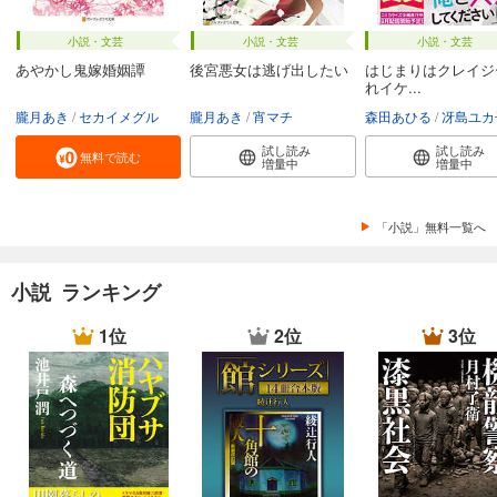
小説・文芸
小説・文芸
小説・文芸
あやかし鬼嫁婚姻譚
後宮悪女は逃げ出したい
はじまりはクレイジ
れイケ...
朧月あき
セカイメグル
朧月あき
宵マチ
森田あひる
冴島ユカ
試し読み
試し読み
無料で読む
増量中
増量中
「小説」無料一覧へ
小説 ランキング
1位
2位
3位