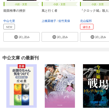
小説・文芸
小説・文芸
小説・文芸
能面検事の挫折
風と行く者
『クロック城』殺人
中山七里
上橋菜穂子
佐竹美保
北山猛邦
NEW
値引き
試し読み
試し読み
試し読み
中公文庫 の最新刊