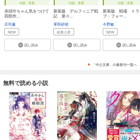
小説・文芸
小説・文芸
小説・文芸
赤頭巾ちゃん気をつけて
新装版 デルフィニア戦
新装版 戦場 トラ
四部作...
記 第Ⅱ...
プ・フォー...
庄司薫
茅田砂胡
今野敏
NEW
続巻入荷
NEW
試し読み
試し読み
試し読み
「中公文庫」の最新刊一覧へ
無料で読める小説