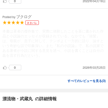
2022年04月19日
0
ブクログ
Posted by
ネタバレ
本書は著者の傑作集で、実際に体験したことを基に書かれた作
品と小説論のエッセイが収録されている。なかでも『抜髪』
は、母親が、息子に対して、テンポよく一方的に語り、諭すと
いう奇妙な話で印象深い。また『私の小説論』で、私小説家で
ある著者が小説に関する意見を述べ、小説を書くことは自分の
血を流す行為だという。
2026年03月25日
0
すべてのレビューを見る(
3
)
漂流物・武蔵丸 の詳細情報