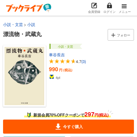
会員登録
ログイン
メニュー
小説・文芸
小説
漂流物・武蔵丸
フォロー
小説・文芸
車谷長吉
4.7
(3)
990
円 (税込)
4
pt
297
新規会員70%OFFクーポンで
円(税込)
今すぐ購入