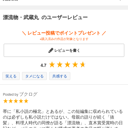
漂流物・武蔵丸 のユーザーレビュー
＼ レビュー投稿でポイントプレゼント ／
※購入済みの作品が対象となります
レビューを書く
4.7
笑える
タメになる
共感する
ブクログ
Posted by
帯に「私小説の極北」とあるが、この短編集に収められている
のは必ずしも私小説だけではない。母親の語りが続く「抜
髪」、料理人時代の同僚が語る「漂流物」、直木賞受賞時の日