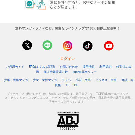
通知を許可すると、お得なクーポン情報
などが届きます。
無料マンガ・ラノベなど、豊富なラインナップで188万冊以上配信中！
ログイン
ご利用ガイド
FAQ(よくある質問)
お問い合わせ
採用情報
利用規約
特商法の表
示
個人情報保護方針
cookie等ポリシー
少年・青年マンガ
少女・女性マンガ
ラノベ
小説・文芸
ビジネス・実用
雑誌・写
真集
TL
BL
ブックライブ（BookLive!）は、BookLiveが運営する電子書店です。TOPPANホールディング
ス、カルチュア・コンビニエンス・クラブ、テレビ朝日の出資を受け、日本最大級の電子書籍配
信サービスを行っています。