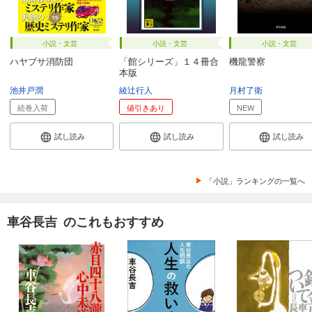
小説・文芸
小説・文芸
小説・文芸
ハヤブサ消防団
「館シリーズ」１４冊合
機龍警察
本版
池井戸潤
綾辻行人
月村了衛
続巻入荷
値引きあり
NEW
試し読み
試し読み
試し読み
「小説」ランキングの一覧へ
車谷長吉 のこれもおすすめ