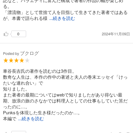
記など、バラエティに富んだ構成で著者の作品の幅が楽しめ
る。
「漂流物」として世捨て人を目指して生きてきた著者ではある
が、本書で語られる様
...続きを読む
2024年11月09日
0
ブクログ
Posted by
車谷長吉氏の著作を読むのは3作目。
数奇な人生は、本作の作中の著述と夫人の巻末エッセイ「けっ
たいな連れ合い」で
知りました。
また著者の最期についてはwebで知りましたがあり得ない最
期、放浪の旅のさなかでは料理人としての仕事もしていた筈だ
ったのに…。
Punksを体現した生き様だったのか…。
本編で
...続きを読む