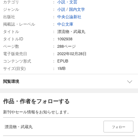
カテゴリ
小説・文芸
ジャンル
小説
/
国内文学
出版社
中央公論新社
掲載誌・レーベル
中公文庫
タイトル
漂流物・武蔵丸
タイトルID
1092938
ページ数
288ページ
電子版発売日
2022年02月28日
コンテンツ形式
EPUB
サイズ(目安)
1MB
閲覧環境
作品・作者をフォローする
新刊やセール情報をお知らせします。
漂流物・武蔵丸
フォロー