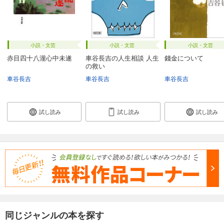
小説・文芸
小説・文芸
小説・文芸
赤目四十八瀧心中未遂
車谷長吉の人生相談 人生
錢金について
の救い
車谷長吉
車谷長吉
車谷長吉
試し読み
試し読み
試し読み
同じジャンルの本を探す