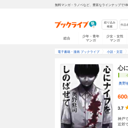
無料マンガ・ラノベなど、豊富なラインナップで18
絞り込み
検索
少年・青年
少女・女性
総合
マンガ
マンガ
電子書籍・漫画 ブックライブ
小説・文芸
心
奥野
600
3.7
神戸
近郊