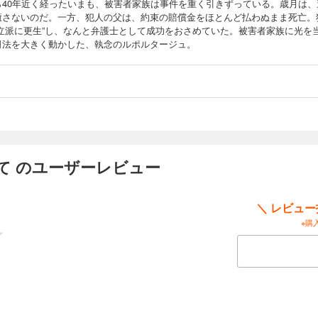
ら40年近く経ったいまも、被害者家族は事件を重く引きずっている。歳月は、
癒さないのだ。一方、犯人の父は、約束の賠償金をほとんど払わぬまま死亡。
“立派に更生”し、なんと弁護士として成功をおさめていた。被害者家族に光を
司法を大きく動かした、執念のルポルタージュ。
て のユーザーレビュー
＼ レビュ
※購