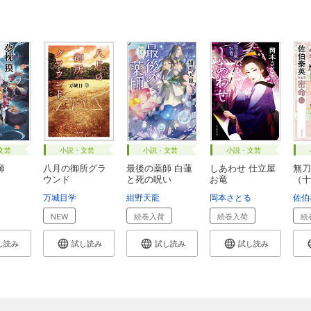
文芸
小説・文芸
小説・文芸
小説・文芸
師
八月の御所グラ
最後の薬師 白蓮
しあわせ 仕立屋
無刀
ウンド
と死の呪い
お竜
（十
万城目学
紺野天龍
岡本さとる
佐伯
NEW
続巻入荷
続巻入荷
続
し読み
試し読み
試し読み
試し読み