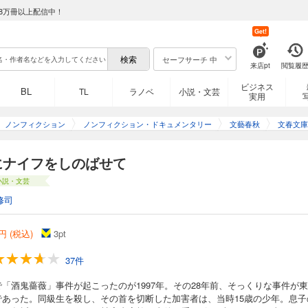
8万冊以上配信中！
Get!
セーフサーチ 中
来店pt
閲覧履
ビジネス
BL
TL
ラノベ
小説・文芸
実用
ノンフィクション
ノンフィクション・ドキュメンタリー
文藝春秋
文春文庫
にナイフをしのばせて
小説・文芸
修司
円 (税込)
3
pt
37件
で「酒鬼薔薇」事件が起こったのが1997年。その28年前、そっくりな事件が
であった。同級生を殺し、その首を切断した加害者は、当時15歳の少年。息子