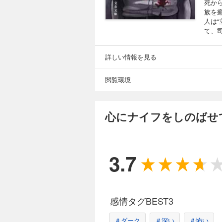
死か
族を
人は
て、
詳しい情報を見る
閲覧環境
心にナイフをしのばせ
3.7
感情タグBEST3
＃ダーク
＃深い
＃怖い