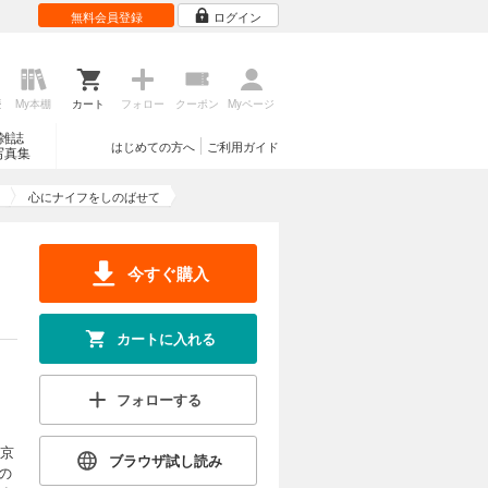
無料会員登録
ログイン
歴
My本棚
カート
フォロー
クーポン
Myページ
雑誌
はじめての方へ
ご利用ガイド
写真集
心にナイフをしのばせて
今すぐ購入
カートに入れる
フォローする
東京
ブラウザ試し読み
の