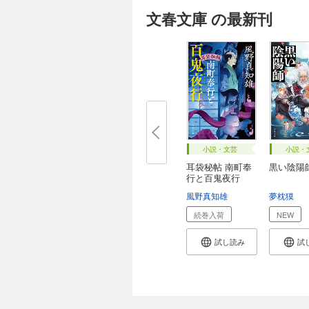
文春文庫 の最新刊
小説・文芸
小説・
耳袋秘帖 南町奉
黒い陰陽
行と百鬼夜行
風野真知雄
夢枕獏
続巻入荷
NEW
試し読み
試