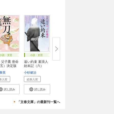
小説・文芸
小説・文芸
 父子鷹 密命
遠い約束 素浪人
五）決定版
始末記（六）
泰英
小杉健治
巻入荷
続巻入荷
試し読み
試し読み
「文春文庫」の最新刊一覧へ