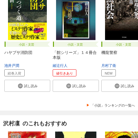
小説・文芸
小説・文芸
小説・文芸
ハヤブサ消防団
「館シリーズ」１４冊合
機龍警察
本版
池井戸潤
綾辻行人
月村了衛
続巻入荷
値引きあり
NEW
試し読み
試し読み
試し読み
「小説」ランキングの一覧へ
沢村凜 のこれもおすすめ