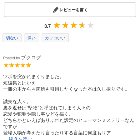
レビューを書く
3.7
切ない
深い
カッコいい
ブクログ
Posted by
ツボを突かれまくりました。
短編集とはいえ
一冊の本から４箇所も引用したくなった本は久し振りです。
誠実な人々。
裏を返せば”堅物”と呼ばれてしまう人々の
恋愛や犯罪や隠し事などを描く、
どちらかといえばありふれた設定のヒューマンミステリーなん
ですが
登場人物が考えたり言ったりする言葉に何度もリア
...続きを読む