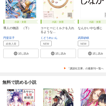
小説・文芸
小説・文芸
小説・文芸
導人の物語 （下）
コーヒーにミルクを入れ
なんかいやな感じ
るような...
円堂豆子
くどうれいん
武田砂鉄
続巻入荷
NEW
NEW
試し読み
試し読み
試し読み
「講談社文庫」の最新刊一覧へ
無料で読める小説