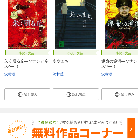
小説・文芸
小説・文芸
小説・文芸
朱く照る丘―ソナンと空
あやまち
運命の逆流―ソナン
人4―（...
人3―（...
沢村凜
沢村凜
沢村凜
試し読み
試し読み
試し読み