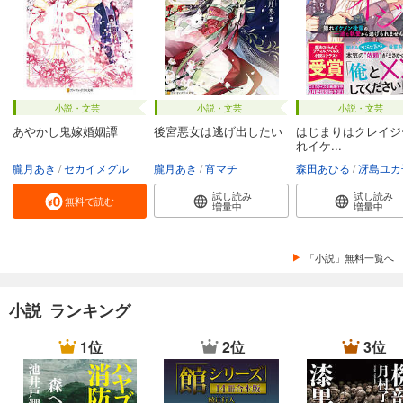
小説・文芸
小説・文芸
小説・文芸
あやかし鬼嫁婚姻譚
後宮悪女は逃げ出したい
はじまりはクレイジ
れイケ...
朧月あき
セカイメグル
朧月あき
宵マチ
森田あひる
冴島ユカ
試し読み
試し読み
無料で読む
増量中
増量中
「小説」無料一覧へ
小説 ランキング
1位
2位
3位