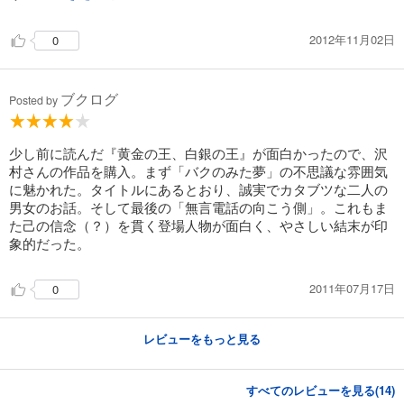
2012年11月02日
0
ブクログ
Posted by
少し前に読んだ『黄金の王、白銀の王』が面白かったので、沢
村さんの作品を購入。まず「バクのみた夢」の不思議な雰囲気
に魅かれた。タイトルにあるとおり、誠実でカタブツな二人の
男女のお話。そして最後の「無言電話の向こう側」。これもま
た己の信念（？）を貫く登場人物が面白く、やさしい結末が印
象的だった。
2011年07月17日
0
レビューをもっと見る
すべてのレビューを見る(
14
)