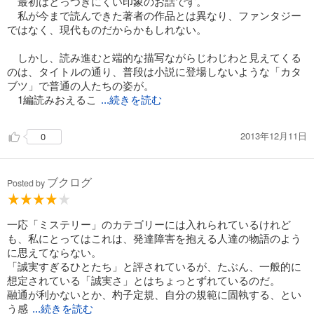
最初はとっつきにくい印象のお話です。
私が今まで読んできた著者の作品とは異なり、ファンタジー
ではなく、現代ものだからかもしれない。
しかし、読み進むと端的な描写ながらじわじわと見えてくる
のは、タイトルの通り、普段は小説に登場しないような「カタ
ブツ」で普通の人たちの姿が。
1編読みおえるこ
...続きを読む
2013年12月11日
0
ブクログ
Posted by
一応「ミステリー」のカテゴリーには入れられているけれど
も、私にとってはこれは、発達障害を抱える人達の物語のよう
に思えてならない。
「誠実すぎるひとたち」と評されているが、たぶん、一般的に
想定されている「誠実さ」とはちょっとずれているのだ。
融通が利かないとか、杓子定規、自分の規範に固執する、とい
う感
...続きを読む