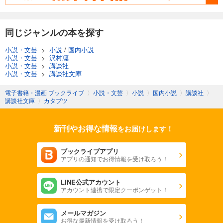
同じジャンルの本を探す
小説・文芸
>
小説
/
国内小説
小説・文芸
>
沢村凜
小説・文芸
>
講談社
小説・文芸
>
講談社文庫
電子書籍・漫画 ブックライブ
〉
小説・文芸
〉
小説
〉
国内小説
〉
講談社
〉
講談社文庫
〉
カタブツ
新刊やお得な情報
をお届けします！
ブックライブアプリ
アプリの通知でお得情報を受け取ろう！
LINE公式アカウント
アカウント連携で限定クーポンゲット！
メールマガジン
お得な最新情報を受け取ろう！