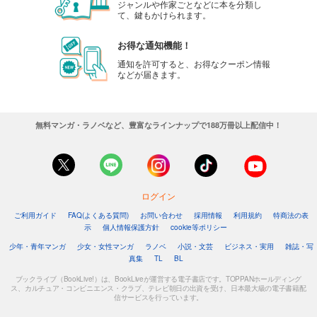
ジャンルや作家ごとなどに本を分類し
て、鍵もかけられます。
お得な通知機能！
通知を許可すると、お得なクーポン情報
などが届きます。
無料マンガ・ラノベなど、豊富なラインナップで188万冊以上配信中！
ログイン
ご利用ガイド
FAQ(よくある質問)
お問い合わせ
採用情報
利用規約
特商法の表
示
個人情報保護方針
cookie等ポリシー
少年・青年マンガ
少女・女性マンガ
ラノベ
小説・文芸
ビジネス・実用
雑誌・写
真集
TL
BL
ブックライブ（BookLive!）は、BookLiveが運営する電子書店です。TOPPANホールディング
ス、カルチュア・コンビニエンス・クラブ、テレビ朝日の出資を受け、日本最大級の電子書籍配
信サービスを行っています。