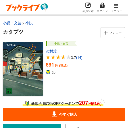
会員登録
ログイン
メニュー
小説・文芸
小説
カタブツ
フォロー
小説・文芸
沢村凜
3.7
(14)
691
円 (税込)
3
pt
207
新規会員70%OFFクーポンで
円(税込)
今すぐ購入