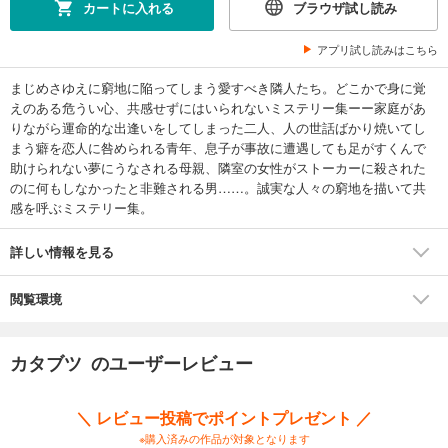
カートに入れる
ブラウザ試し読み
アプリ試し読みはこちら
まじめさゆえに窮地に陥ってしまう愛すべき隣人たち。どこかで身に覚
えのある危うい心、共感せずにはいられないミステリー集ーー家庭があ
りながら運命的な出逢いをしてしまった二人、人の世話ばかり焼いてし
まう癖を恋人に咎められる青年、息子が事故に遭遇しても足がすくんで
助けられない夢にうなされる母親、隣室の女性がストーカーに殺された
のに何もしなかったと非難される男……。誠実な人々の窮地を描いて共
感を呼ぶミステリー集。
詳しい情報を見る
閲覧環境
カタブツ のユーザーレビュー
＼ レビュー投稿でポイントプレゼント ／
※購入済みの作品が対象となります