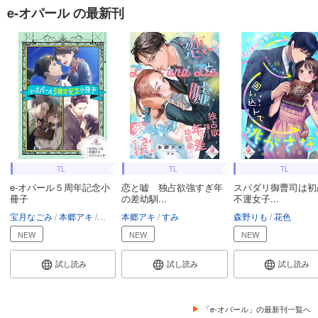
e-オパール の最新刊
TL
TL
TL
e-オパール５周年記念小
恋と嘘 独占欲強すぎ年
スパダリ御曹司は初
冊子
の差幼馴...
不運女子...
宝月なごみ
本郷アキ
シヲニエッタ
本郷アキ
花色
すみ
堤
篁ふみ
森野りも
花色
NEW
NEW
NEW
試し読み
試し読み
試し読み
「e-オパール」の最新刊一覧へ