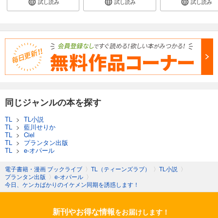
試し読み
試し読み
試し読み
同じジャンルの本を探す
TL
>
TL小説
TL
>
藍川せりか
TL
>
Ciel
TL
>
プランタン出版
TL
>
e-オパール
電子書籍・漫画 ブックライブ
〉
TL（ティーンズラブ）
〉
TL小説
〉
プランタン出版
〉
e-オパール
〉
今日、ケンカばかりのイケメン同期を誘惑します！
新刊やお得な情報
をお届けします！