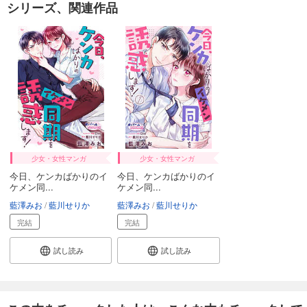
シリーズ、関連作品
少女・女性マンガ
少女・女性マンガ
今日、ケンカばかりのイ
今日、ケンカばかりのイ
ケメン同...
ケメン同...
藍澤みお
藍川せりか
藍澤みお
藍川せりか
完結
完結
試し読み
試し読み