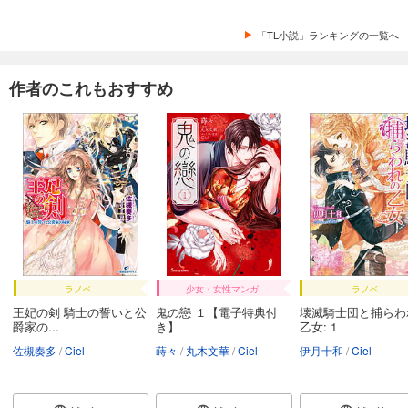
「TL小説」ランキングの一覧へ
作者のこれもおすすめ
ラノベ
少女・女性マンガ
ラノベ
王妃の剣 騎士の誓いと公
鬼の戀 １【電子特典付
壊滅騎士団と捕らわ
爵家の...
き】
乙女: 1
佐槻奏多
Ciel
蒔々
丸木文華
Ciel
伊月十和
Ciel