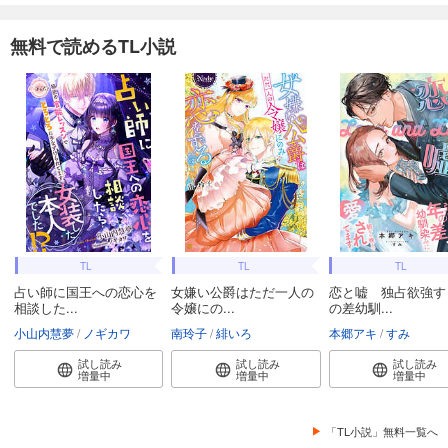
無料で読めるTL小説
TL
TL
TL
占い師に国王への恋心を
女嫌い公爵はただ一人の
恋と嘘 独占欲強す
相談した...
令嬢にの...
の差幼馴...
小山内慧夢
ノギカワ
南玲子
緋いろ
本郷アキ
すみ
試し読み
試し読み
試し読み
増量中
増量中
増量中
「TL小説」無料一覧へ