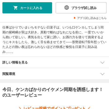
カートに入れる
ブラウザ試し読み
アプリ試し読みはこちら
仕事ばかりでいまいちモテない日菜子は、いつも口ゲンカしてしまう同
期の紫崎瞬が実は大好き。異動で離ればなれになる前に、一度でいいか
ら抱いて欲しい。勇気を出して家に誘い、お酒の力を借りて挑発するよ
うにキスをしたら、激しく舌を絡ませてきて――形勢逆転!?長年想ってい
た人との熱い夜は忘れられないほどの快感と愉悦を日菜子に刻み込
み……。
詳しい情報を見る
閲覧環境
今日、ケンカばかりのイケメン同期を誘惑します！
のユーザーレビュー
＼ レビュー投稿でポイントプレゼント ／