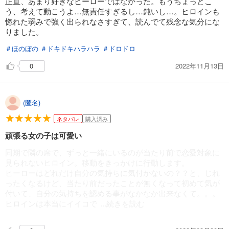
正直、あまり好きなヒーローではなかった。もうちょっとこ
う、考えて動こうよ…無責任すぎるし…鈍いし…。ヒロインも
惚れた弱みで強く出られなさすぎて、読んでて残念な気分にな
りました。
＃ほのぼの
＃ドキドキハラハラ
＃ドロドロ
2022年11月13日
0
(匿名)
ネタバレ
購入済み
頑張る女の子は可愛い
同期で隣の席で、ずっと一緒にいるのが当たり前で恋愛対象に
見られないヒロイン。移動をきっかけに行動します。
ヒーローはどれだけ自分の気持ちに気付かないの？？と、じれ
ったくなるけど、当たり前だったことが無くなって初めて気が
付いて、自分の気持ちを認める事がなかなか出来なくて。。。
ヒロインは本当にイイコで
...続きを読む