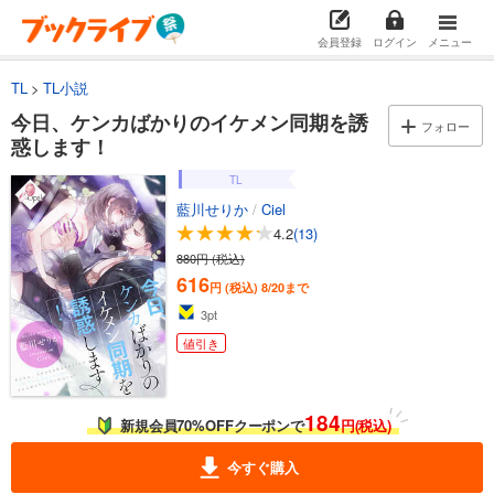
会員登録
ログイン
メニュー
TL
TL小説
今日、ケンカばかりのイケメン同期を誘
フォロー
惑します！
TL
藍川せりか
/
Ciel
4.2
(13)
880円 (税込)
616
円 (税込)
8/20まで
3
pt
値引き
184
新規会員70%OFFクーポンで
円(税込)
今すぐ購入