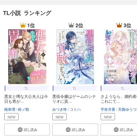
TL小説 ランキング
1位
2位
3位
TL
TL
TL
悪女と噂な大公夫人は今
悪役令嬢はゲームのシナ
さようなら、婚約者
日も胃が...
リオに貢...
これにて...
桜朱理
鈴ノ助
みつき怜
コトハ
宇奈月香
天路ゆうつ
NEW
NEW
NEW
試し読み
試し読み
試し読み