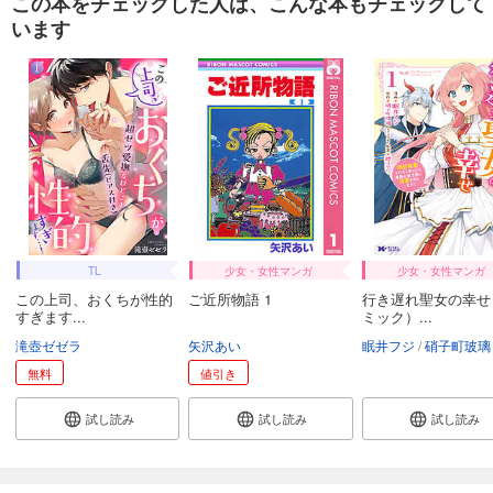
この本をチェックした人は、こんな本もチェックして
います
TL
少女・女性マンガ
少女・女性マンガ
この上司、おくちが性的
ご近所物語 1
行き遅れ聖女の幸せ
すぎます...
ミック）...
滝壺ゼゼラ
矢沢あい
眠井フジ
硝子町玻璃
無料
値引き
試し読み
試し読み
試し読み