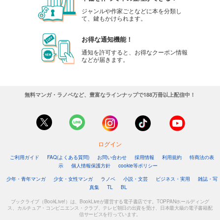
ジャンルや作家ごとなどに本を分類し
て、鍵もかけられます。
お得な通知機能！
通知を許可すると、お得なクーポン情報
などが届きます。
無料マンガ・ラノベなど、豊富なラインナップで188万冊以上配信中！
ログイン
ご利用ガイド
FAQ(よくある質問)
お問い合わせ
採用情報
利用規約
特商法の表
示
個人情報保護方針
cookie等ポリシー
少年・青年マンガ
少女・女性マンガ
ラノベ
小説・文芸
ビジネス・実用
雑誌・写
真集
TL
BL
ブックライブ（BookLive!）は、BookLiveが運営する電子書店です。TOPPANホールディング
ス、カルチュア・コンビニエンス・クラブ、テレビ朝日の出資を受け、日本最大級の電子書籍配
信サービスを行っています。