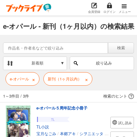
会員登録
ログイン
メニュー
e-オパール - 新刊（1ヶ月以内）の検索結果
検索
新着順
絞り込み
×
×
e-オパール
新刊（1ヶ月以内）
1～3件目
/
3件
検索のヒント
e-オパール５周年記念小冊子
TL
試し読み
TL小説
宝月なごみ
/
本郷アキ
/
シヲニエッタ
/
花色
/
堤
/
篁ふ