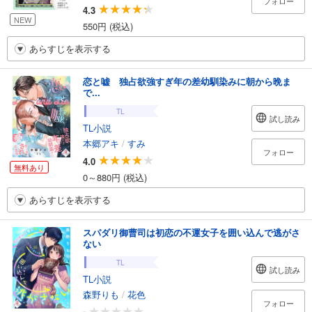
フォロー
4.3
NEW
550円 (税込)
あらすじを表示する
恋と嘘 独占欲強すぎ年の差幼馴染みに朝から晩ま
で...
TL
試し読み
TL小説
本郷アキ
/
すみ
フォロー
4.0
無料あり
0～880円 (税込)
あらすじを表示する
スパダリ御曹司は初恋の不運女子を囲い込んで逃がさ
ない
TL
試し読み
TL小説
森野りも
/
花色
フォロー
-