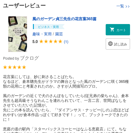
ユーザーレビュー
一覧
>>
風のガーデン貞三先生の花言葉365篇
ビジネス・実用
カート
趣味・実用
/
園芸
5.0
(1)
試し読み
ブクログ
Posted by
花言葉にしては、妙に刺さることばたち。
なるほど、倉本聰先生がドラマの舞台となった風のガーデンに咲く365種
類の花用にと考案されたのか。さすが人間描写のプロ。
風のガーデンの近くで犬のさんぽをしていたら(従兄弟の柴ちゃん)、倉本
先生も超高級そうなわんこを連れられていて、一言二言、世間ばなしを
させていただいた記憶が。
先にこの本を読んでいたら、「”ダイアンサス・ナッピー(しのぶ恋ほどば
れやすい)が倉本作品っぽくて好きです！」って、ブックトークできたの
に！
恵庭の道の駅内「スターバックスコーヒーはなふる恵庭店」にて。ちな