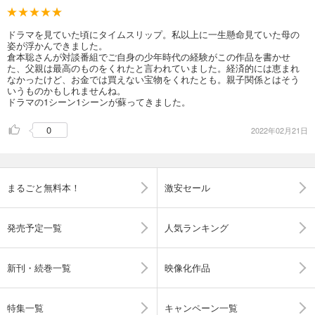
ドラマを見ていた頃にタイムスリップ。私以上に一生懸命見ていた母の
姿が浮かんできました。
倉本聡さんが対談番組でご自身の少年時代の経験がこの作品を書かせ
た、父親は最高のものをくれたと言われていました。経済的には恵まれ
なかったけど、お金では買えない宝物をくれたとも。親子関係とはそう
いうものかもしれませんね。
ドラマの1シーン1シーンが蘇ってきました。
0
2022年02月21日
まるごと無料本！
激安セール
発売予定一覧
人気ランキング
新刊・続巻一覧
映像化作品
特集一覧
キャンペーン一覧