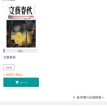
雑誌
文藝春秋
NEW
1,200
円 (税込)
カート
倉本聰の詳細検索へ