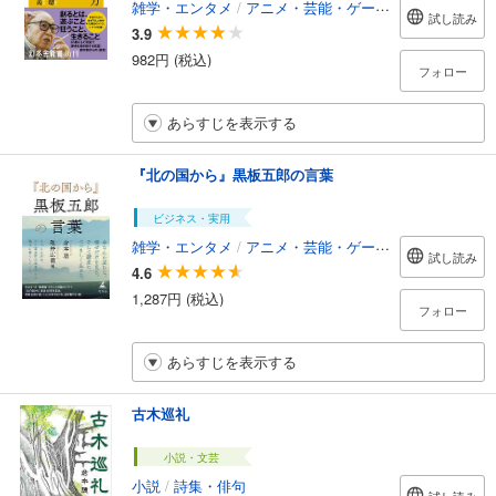
雑学・エンタメ
/
アニメ・芸能・ゲーム攻略本
試し読み
3.9
982円 (税込)
フォロー
あらすじを表示する
『北の国から』黒板五郎の言葉
ビジネス・実用
雑学・エンタメ
/
アニメ・芸能・ゲーム攻略本
試し読み
4.6
1,287円 (税込)
フォロー
あらすじを表示する
古木巡礼
小説・文芸
小説
/
詩集・俳句