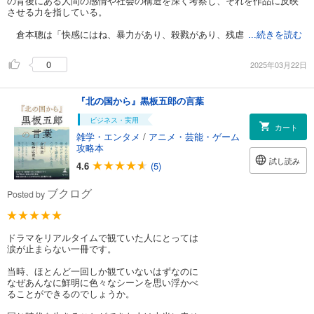
の背後にある人間の感情や社会の構造を深く考察し、それを作品に反映
させる力を指している。
倉本聰は「快感にはね、暴力があり、殺戮があり、残虐
...続きを読む
0
2025年03月22日
『北の国から』黒板五郎の言葉
ビジネス・実用
カート
雑学・エンタメ
/
アニメ・芸能・ゲーム
攻略本
試し読み
4.6
(5)
ブクログ
Posted by
ドラマをリアルタイムで観ていた人にとっては
涙が止まらない一冊です。
当時、ほとんど一回しか観ていないはずなのに
なぜあんなに鮮明に色々なシーンを思い浮かべ
ることができるのでしょうか。