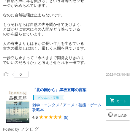
「自然の声に耳を傾けろ」という著者のセッセ
ージが込められています。
なのに自然破壊は止まらないです。
もうそれならば自然の声を聞かせてあげよう、
とばかりに古木に今の人間がどう映っている
のかを語らせています。
人の有史よりもはるかに長い年月を生きている
古木の眼差しは鋭く、厳しく人間を見ています。
一歩立ち止まって「今のままで開発ありきの世
でいいのだろうか」と考えさせられる一冊です。
0
2022年03月04日
『北の国から』黒板五郎の言葉
ビジネス・実用
カート
雑学・エンタメ
/
アニメ・芸能・ゲーム
攻略本
試し読み
4.6
(5)
ブクログ
Posted by