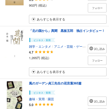
902円 (税込)
フォロー
あらすじを表示する
「北の国から」異聞 黒板五郎 独占インタビュー！
ビジネス・実用
雑学・エンタメ
/
アニメ・芸能・ゲーム攻略本
試し読み
4.7
1,265円 (税込)
フォロー
あらすじを表示する
風のガーデン貞三先生の花言葉365篇
ビジネス・実用
趣味・実用
/
園芸
試し読み
5.0