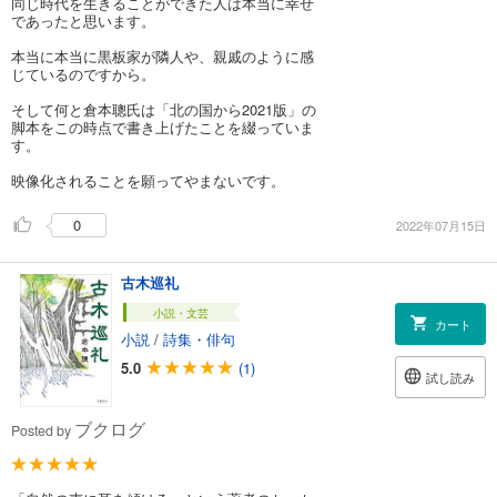
同じ時代を生きることができた人は本当に幸せ
であったと思います。
本当に本当に黒板家が隣人や、親戚のように感
じているのですから。
そして何と倉本聰氏は「北の国から2021版」の
脚本をこの時点で書き上げたことを綴っていま
す。
映像化されることを願ってやまないです。
0
2022年07月15日
古木巡礼
小説・文芸
カート
小説
/
詩集・俳句
5.0
(1)
試し読み
ブクログ
Posted by