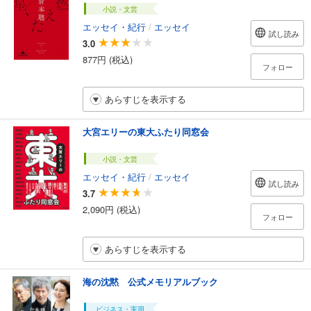
小説・文芸
エッセイ・紀行
/
エッセイ
試し読み
3.0
877円 (税込)
フォロー
あらすじを表示する
大宮エリーの東大ふたり同窓会
小説・文芸
エッセイ・紀行
/
エッセイ
試し読み
3.7
2,090円 (税込)
フォロー
あらすじを表示する
海の沈黙 公式メモリアルブック
ビジネス・実用