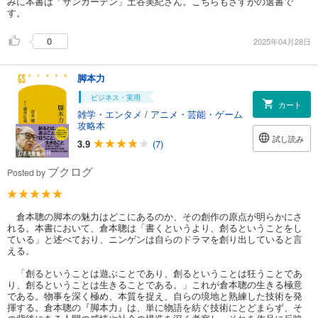
みに本書は「サンガーデン」土谷美紀さん。こちらもさすがの選書で
す。
0
2025年04月28日
脚本力
ビジネス・実用
カート
雑学・エンタメ
/
アニメ・芸能・ゲーム
攻略本
試し読み
3.9
(7)
ブクログ
Posted by
倉本聰の脚本の魅力はどこにあるのか、その創作の原点が明らかにさ
れる。本書において、倉本聰は「書くというより、創るということをし
ている」と述べており、ニンゲンは自らのドラマを創り出していると言
える。
「創るということは遊ぶことであり、創るということは狂うことであ
り、創るということは生きることである。」これが倉本聰の生きる極意
である。物事を深く極め、本質を捉え、自らの境地と熟練した技術を発
揮する。倉本聰の『脚本力』は、単に物語を紡ぐ技術にとどまらず、そ