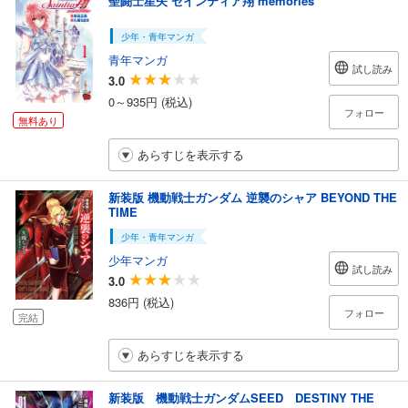
聖闘士星矢 セインティア翔 memories
少年・青年マンガ
青年マンガ
試し読み
3.0
0～935円 (税込)
フォロー
無料あり
あらすじを表示する
新装版 機動戦士ガンダム 逆襲のシャア BEYOND THE
TIME
少年・青年マンガ
少年マンガ
試し読み
3.0
836円 (税込)
フォロー
完結
あらすじを表示する
新装版 機動戦士ガンダムSEED DESTINY THE