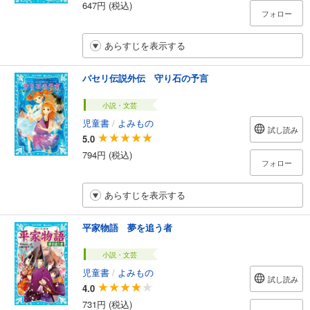
647円 (税込)
フォロー
あらすじを表示する
パセリ伝説外伝 守り石の予言
小説・文芸
児童書
/
よみもの
試し読み
5.0
794円 (税込)
フォロー
あらすじを表示する
平家物語 夢を追う者
小説・文芸
児童書
/
よみもの
試し読み
4.0
731円 (税込)