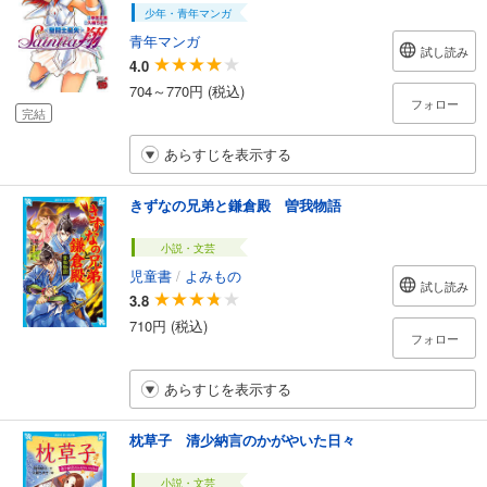
少年・青年マンガ
青年マンガ
試し読み
4.0
704～770円 (税込)
フォロー
完結
あらすじを表示する
きずなの兄弟と鎌倉殿 曽我物語
小説・文芸
児童書
/
よみもの
試し読み
3.8
710円 (税込)
フォロー
あらすじを表示する
枕草子 清少納言のかがやいた日々
小説・文芸