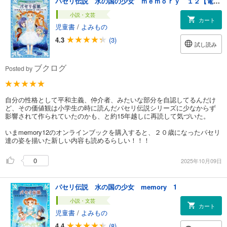
パセリ伝説 水の国の少女 ｍｅｍｏｒｙ １２【電子書籍特典書き下ろしショートストーリー付き】
小説・文芸
カート
児童書
/
よみもの
4.3
(3)
試し読み
ブクログ
Posted by
自分の性格として平和主義、仲介者、みたいな部分を自認してるんだけ
ど、その価値観は小学生の時に読んだパセリ伝説シリーズに少なからず
影響されて作られていたのかも、と約15年越しに再読して気づいた。
いまmemory12のオンラインブックを購入すると、２０歳になったパセリ
達の姿を描いた新しい内容も読めるらしい！！！
0
2025年10月09日
パセリ伝説 水の国の少女 memory 1
小説・文芸
カート
児童書
/
よみもの
4.4
(8)