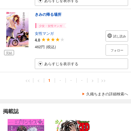
あらすじを表示する
きみの帰る場所
少女・女性マンガ
女性マンガ
試し読み
4.0
462円 (税込)
フォロー
完結
あらすじを表示する
<<
<
1
・
・
・
>
>>
久織ちまきの詳細検索へ
掲載誌