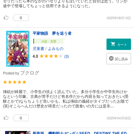
セリだったら本のなかのパセリよりも泣いていたと自分は思う。リンが
途中で登場してちょっと信用できるようになった。
0
2025年08月13日
平家物語 夢を追う者
小説・文芸
カート
児童書
/
よみもの
4.0
(3)
試し読み
ブクログ
Posted by
挿絵が綺麗で、小学生の頃よく読んでいた。多分小学生か中学生向けか
なという印象。古典が苦手だけど有名作だから内容を知っておきたい(受
験とかで)ならちょうど良いかも。私は挿絵の義経がタイプだったお陰で
(笑)そこらへんだけ歴史が得意だったので面食いの方には是非､､
0
2025年04月02日
新装版 機動戦士ガンダムSEED DESTINY THE EDGE【分冊版】 1