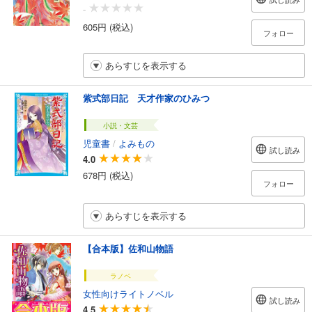
-
605円 (税込)
フォロー
あらすじを表示する
紫式部日記 天才作家のひみつ
小説・文芸
児童書
/
よみもの
試し読み
4.0
678円 (税込)
フォロー
あらすじを表示する
【合本版】佐和山物語
ラノベ
女性向けライトノベル
試し読み
4.5