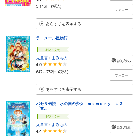
3,146円 (税込)
フォロー
あらすじを表示する
ラ・メール星物語
小説・文芸
児童書
/
よみもの
試し読み
4.0
647～752円 (税込)
フォロー
あらすじを表示する
パセリ伝説 水の国の少女 ｍｅｍｏｒｙ １２
【電...
小説・文芸
児童書
/
よみもの
試し読み
4.4