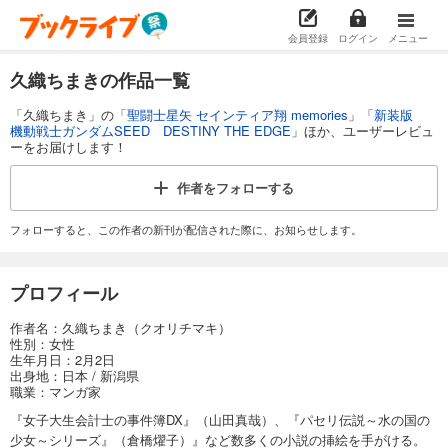
会員登録
ログイン
メニュー
久織ちまきの作品一覧
「久織ちまき」の「
聖闘士星矢 セインティア翔 memories
」「
新装版
機動戦士ガンダムSEED DESTINY THE EDGE
」ほか、ユーザーレビュ
ーをお届けします！
作者を
フォローする
フォローすると、この作者の新刊が配信された際に、お知らせします。
プロフィール
作者名：久織ちまき（クオリチマキ）
性別：女性
生年月日：2月2日
出身地：日本 / 新潟県
職業：マンガ家
『女子大生会計士の事件簿DX』（山田真哉）、『パセリ伝説～水の国の
少女～シリーズ』（倉橋燿子）』など数多くの小説の挿絵を手がける。