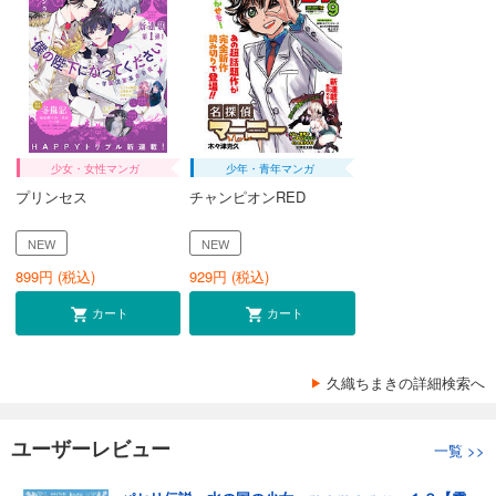
少女・女性マンガ
少年・青年マンガ
プリンセス
チャンピオンRED
NEW
NEW
899
円 (税込)
929
円 (税込)
カート
カート
久織ちまきの詳細検索へ
ユーザーレビュー
一覧
>>