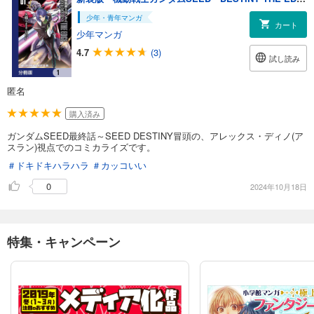
少年・青年マンガ
カート
少年マンガ
4.7
(3)
試し読み
匿名
購入済み
ガンダムSEED最終話～SEED DESTINY冒頭の、アレックス・ディノ(ア
スラン)視点でのコミカライズです。
＃ドキドキハラハラ
＃カッコいい
0
2024年10月18日
特集・キャンペーン