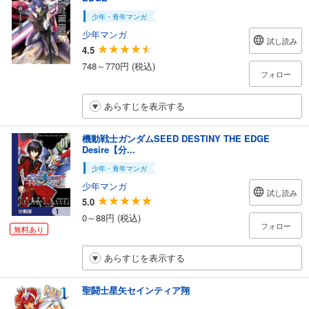
少年・青年マンガ
少年マンガ
試し読み
4.5
748～770円 (税込)
フォロー
あらすじを表示する
機動戦士ガンダムSEED DESTINY THE EDGE
Desire【分...
少年・青年マンガ
少年マンガ
試し読み
5.0
0～88円 (税込)
フォロー
無料あり
あらすじを表示する
聖闘士星矢セインティア翔