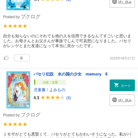
試し読み
ブクログ
Posted by
自分も知らないのにそれでも他の人を信用できるなんてすごいと思いま
した。お母さんとお父さんが事故でしんで可哀想になりました。パセリ
がレンゲとまた友達になって本当に良かったです。
0
2025年08月21日
パセリ伝説 水の国の少女 memory 6
小説・文芸
カート
児童書
/
よみもの
4.3
(3)
試し読み
ブクログ
Posted by
ミモザがとても悪賢くて、パセリがとてもかわいそうになった。私がパ