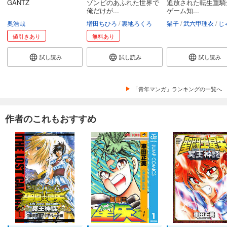
GANTZ
ゾンビのあふれた世界で
追放された転生重騎
俺だけが...
ゲーム知...
奥浩哉
増田ちひろ
裏地ろくろ
猫子
武六甲理衣
じゃい
値引きあり
無料あり
試し読み
試し読み
試し読み
「青年マンガ」ランキングの一覧へ
作者のこれもおすすめ