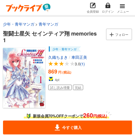
会員登録
ログイン
メニュー
少年・青年マンガ
青年マンガ
聖闘士星矢 セインティア翔 memories
フォロー
1
少年・青年マンガ
久織ちまき
/
車田正美
3.0
(1)
869
円 (税込)
4
pt
試し読み増量
完結
260
新規会員70%OFFクーポンで
円(税込)
今すぐ購入