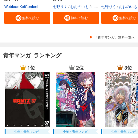
WebtoonKoiContent
七野りく
おおのいも
mmu
七野りく
おおのいも
無料で読む
無料で読む
無料で読む
「青年マンガ」無料一覧へ
青年マンガ ランキング
1位
2位
3位
少年・青年マンガ
少年・青年マンガ
少年・青年マンガ