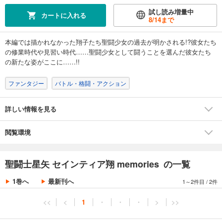
試し読み増量中
カートに入れる
8/14
まで
本編では描かれなかった翔子たち聖闘少女の過去が明かされる!?彼女たち
の修業時代や見習い時代……聖闘少女として闘うことを選んだ彼女たち
の新たな姿がここに……!!
ファンタジー
バトル・格闘・アクション
詳しい情報を見る
閲覧環境
聖闘士星矢 セインティア翔 memories の一覧
1巻へ
最新刊へ
1～2件目
/
2件
<<
<
1
・
・
・
>
>>