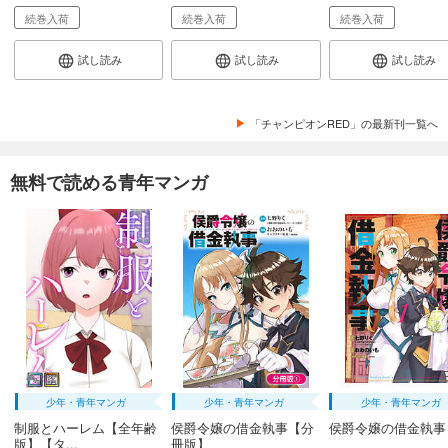
続巻入荷
続巻入荷
続巻入荷
試し読み
試し読み
試し読み
「チャンピオンRED」の最新刊一覧へ
無料で読める青年マンガ
少年・青年マンガ
少年・青年マンガ
少年・青年マンガ
制服とハーレム【全年齢
侯爵令嬢の借金執事【分
侯爵令嬢の借金執事
版】【タ...
冊版】