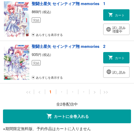
聖闘士星矢 セインティア翔 memories 1
869
円 (税込)
カート
完結
試し読み
増量中
あらすじを表示する
聖闘士星矢 セインティア翔 memories 2
935
円 (税込)
カート
完結
試し読み
あらすじを表示する
<<
<
1
・
・
・
>
>>
全2巻配信中
カートに全巻入れる
※期間限定無料版、予約作品はカートに入りません