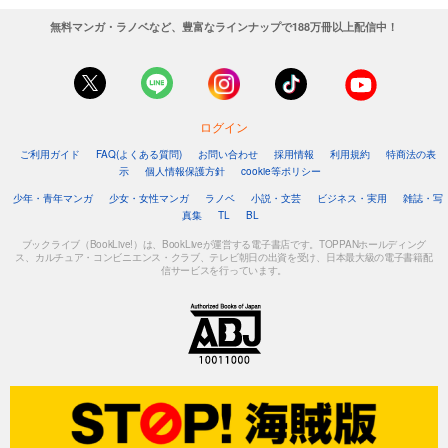
無料マンガ・ラノベなど、豊富なラインナップで188万冊以上配信中！
ログイン
ご利用ガイド
FAQ(よくある質問)
お問い合わせ
採用情報
利用規約
特商法の表
示
個人情報保護方針
cookie等ポリシー
少年・青年マンガ
少女・女性マンガ
ラノベ
小説・文芸
ビジネス・実用
雑誌・写
真集
TL
BL
ブックライブ（BookLive!）は、BookLiveが運営する電子書店です。TOPPANホールディング
ス、カルチュア・コンビニエンス・クラブ、テレビ朝日の出資を受け、日本最大級の電子書籍配
信サービスを行っています。