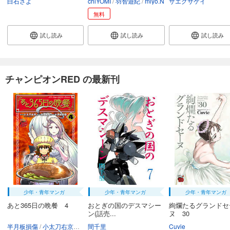
白石さよ
chiYOMI
羽智遊紀
miyo.N
サエグサケイ
無料
試し読み
試し読み
試し読み
チャンピオンRED の最新刊
少年・青年マンガ
少年・青年マンガ
少年・青年マンガ
あと365日の晩餐 4
おとぎの国のデスマシー
絢爛たるグランドセ
ン(話売...
ヌ 30
半月板損傷
小太刀右京（チーム・バレルロール）
間千里
須田綱鑑
Cuvie