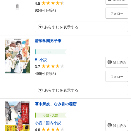
4.5
924円 (税込)
フォロー
あらすじを表示する
清涼学園男子寮
BL
BL小説
試し読み
3.7
495円 (税込)
フォロー
あらすじを表示する
幕末舞妓、なみ香の秘密
小説・文芸
小説
/
国内小説
試し読み
4.0