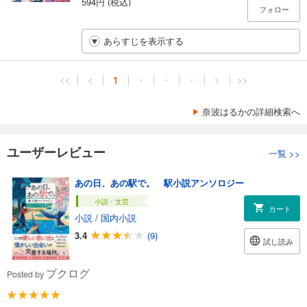
594円 (税込)
フォロー
あらすじを表示する
<<
<
1
・
・
・
>
>>
奈波はるかの詳細検索へ
ユーザーレビュー
一覧
>>
あの日、あの駅で。 駅小説アンソロジー
小説・文芸
カート
小説
/
国内小説
3.4
(9)
試し読み
ブクログ
Posted by