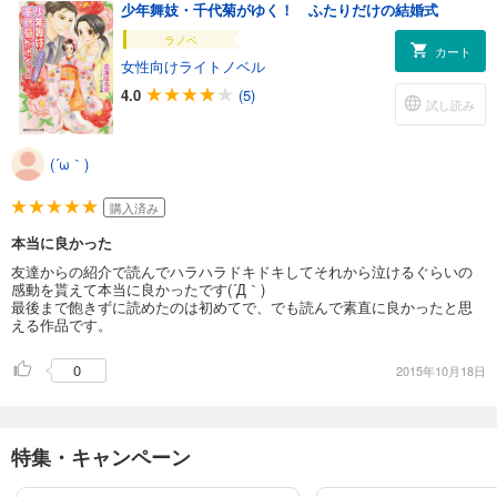
少年舞妓・千代菊がゆく！ ふたりだけの結婚式
ラノベ
カート
女性向けライトノベル
4.0
(5)
試し読み
(´ω｀)
購入済み
本当に良かった
友達からの紹介で読んでハラハラドキドキしてそれから泣けるぐらいの
感動を貰えて本当に良かったです(´Д｀)
最後まで飽きずに読めたのは初めてで、でも読んで素直に良かったと思
える作品です。
0
2015年10月18日
特集・キャンペーン