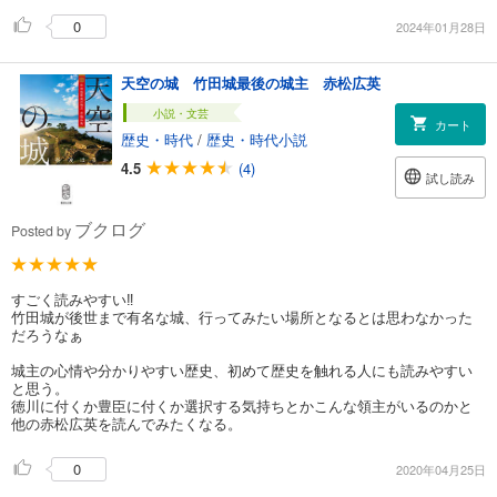
0
2024年01月28日
天空の城 竹田城最後の城主 赤松広英
小説・文芸
カート
歴史・時代
/
歴史・時代小説
4.5
(4)
試し読み
ブクログ
Posted by
すごく読みやすい‼️
竹田城が後世まで有名な城、行ってみたい場所となるとは思わなかった
だろうなぁ
城主の心情や分かりやすい歴史、初めて歴史を触れる人にも読みやすい
と思う。
徳川に付くか豊臣に付くか選択する気持ちとかこんな領主がいるのかと
他の赤松広英を読んでみたくなる。
0
2020年04月25日