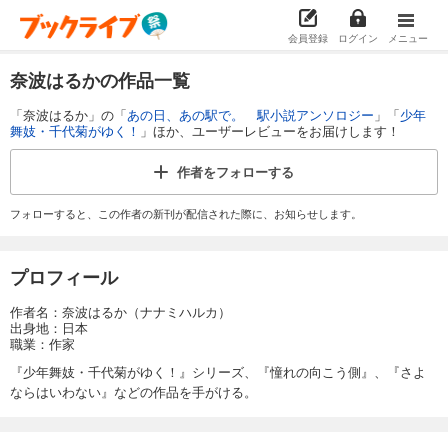
会員登録
ログイン
メニュー
奈波はるかの作品一覧
「奈波はるか」の「
あの日、あの駅で。 駅小説アンソロジー
」「
少年
舞妓・千代菊がゆく！
」ほか、ユーザーレビューをお届けします！
作者を
フォローする
フォローすると、この作者の新刊が配信された際に、お知らせします。
プロフィール
作者名：奈波はるか（ナナミハルカ）
出身地：日本
職業：作家
『少年舞妓・千代菊がゆく！』シリーズ、『憧れの向こう側』、『さよ
ならはいわない』などの作品を手がける。