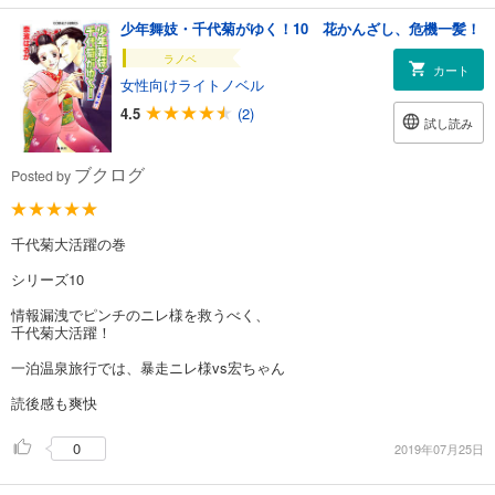
少年舞妓・千代菊がゆく！10 花かんざし、危機一髪！
ラノベ
カート
女性向けライトノベル
4.5
(2)
試し読み
ブクログ
Posted by
千代菊大活躍の巻
シリーズ10
情報漏洩でピンチのニレ様を救うべく、
千代菊大活躍！
一泊温泉旅行では、暴走ニレ様vs宏ちゃん
読後感も爽快
0
2019年07月25日