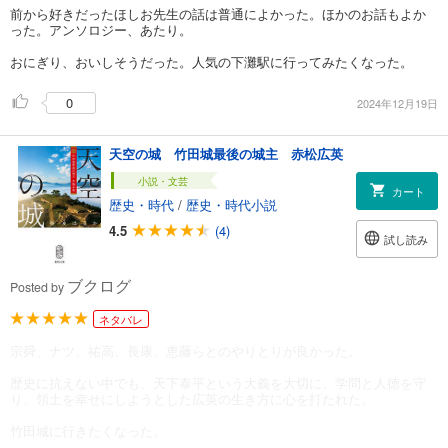
前から好きだったほしお先生の話は普通によかった。ほかのお話もよか
った。アンソロジー、あたり。
おにぎり、おいしそうだった。人気の下灘駅に行ってみたくなった。
0
2024年12月19日
天空の城 竹田城最後の城主 赤松広英
小説・文芸
カート
歴史・時代
/
歴史・時代小説
4.5
(4)
試し読み
ブクログ
Posted by
ネタバレ
宗舜、ナツ、祐高、長康、恵藤らとのやりとりが良かった。
歴史に抗えない中でも、天下泰平という大義を大切に、学問と人徳を守
り、領土を幸せにしようとした広英の生き方に心を打たれた。
竹田城に行きたくなった。