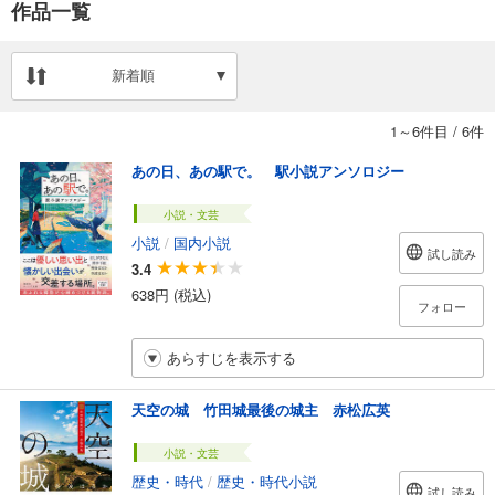
作品一覧
新着順
1～6件目
/
6件
あの日、あの駅で。 駅小説アンソロジー
小説・文芸
小説
/
国内小説
試し読み
3.4
638円 (税込)
フォロー
あらすじを表示する
天空の城 竹田城最後の城主 赤松広英
小説・文芸
歴史・時代
/
歴史・時代小説
試し読み