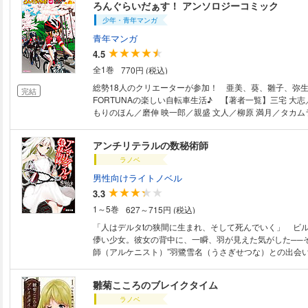
ろんぐらいだぁす！ アンソロジーコミック
「魔術は、唯一のつながりなんです」魔術の才に愛されな
少年・青年マンガ
よって家族を奪われた少女ヒナコ。「奇跡に見合う努力は
と喪失の果て、秀春だけが見つけ出した可能性という新た
青年マンガ
出会った二人が織り成す魔術と居場所の物語。
4.5
全1巻
770円 (税込)
総勢18人のクリエーターが参加！ 亜美、葵、雛子、弥生
完結
FORTUNAの楽しい自転車生活♪ 【著者一覧】三宅 大志
もりのほん／磨伸 映一郎／親盛 文人／柳原 満月／タカムラ
さき／鈴玉 レンリ／バターナッツ／あづま 笙子／アキヨ
タセ ミナミ／こけこっこ☆こま／朝倉 亮介／PAPA／結
アンチリテラルの数秘術師
ラノベ
男性向けライトノベル
3.3
1～5巻
627～715円 (税込)
「人はデルタtの狭間に生まれ、そして死んでいく」 ビ
儚い少女。彼女の背中に、一瞬、羽が見えた気がした──そ
師（アルケニスト）”羽鷺雪名（うさぎせつな）との出会
愛架が突然、何者かに誘拐されてしまう。必死で探す俺の
い数字が虚空に浮かんで見えた。そして、俺は知ることに
雛菊こころのブレイクタイム
数を書き換えることで奇跡を起こす能力者の雪名は、“確率
ラノベ
の戦いにひとり、身を投じようとしていた。“数”の異能力