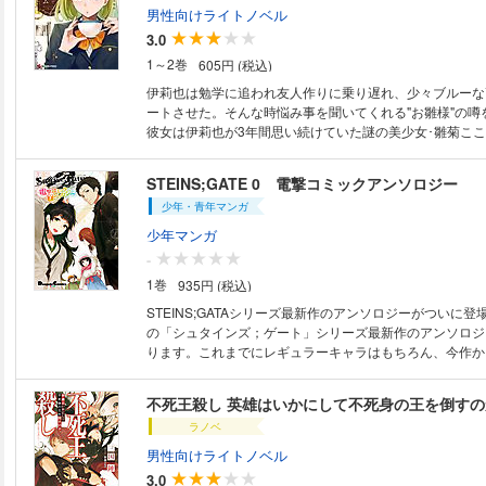
幕！
男性向けライトノベル
3.0
1～2巻
605円 (税込)
伊莉也は勉学に追われ友人作りに乗り遅れ、少々ブルーな
ートさせた。そんな時悩み事を聞いてくれる"お雛様"の噂
彼女は伊莉也が3年間思い続けていた謎の美少女･雛菊こ
議な縁から、こころのサポートをすることになった伊莉也
長や恋に悩む上級生、こころのライバルや生徒会長まで、
STEINS;GATE 0 電撃コミックアンソロジー
たちをお助けするこころのブレイクルームに珈琲の香りが
少年・青年マンガ
少年マンガ
-
1巻
935円 (税込)
STEINS;GATAシリーズ最新作のアンソロジーがついに
の「シュタインズ；ゲート」シリーズ最新作のアンソロジ
ります。これまでにレギュラーキャラはもちろん、今作か
全編に渡って登場します！
不死王殺し 英雄はいかにして不死身の王を倒すの
ラノベ
男性向けライトノベル
3.0