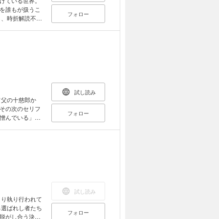
けている世界。
を誰もが扱うこ
フォロー
藍原創は
建造中だった。
すものだっ
！
試し読み
て父の十慈郎か
その次のセリフ
フォロー
憎んでいる」ク
も一人いる」そ
構わず繰り広げ
のデッド・エン
試し読み
る選ばれし者たち
フォロー
脱がし合う決闘