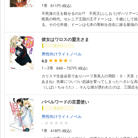
1巻
611円 (税込)
不死身の王を殺せるのか!? 不死王(ふしおう)ザハリアー
暗黒の時代。セレニア王国の王子ドーンは、十歳にして祖
る。その七年後、ドーンは七本の聖剣を自在に操る最強の
棒のシメオンとともに復讐(ふくしゅう)に立ち上がった！
毒と龍の咆哮(ほうこう)を操り、闇を見通し、さらには宙
彼女はワロスの盟主さま
し、あまつさえ読心能力を持ち、たとえ殺されても蘇る、
ラノベ
悪王を斃(たお)すことは果たして可能なのか？ ドーンと
退転の覚悟を胸に“不死の謎”を追う。永遠の命の秘密とは
男性向けライトノベル
とは、奴を斃す方法とは。 最強の剣士が仲間と共に無敵
4.0
と剣戟(けんげき)のバトル・ファンタジー！
1～2巻
649～737円 (税込)
カリスマ生徒会長でありハーフ系美人の周防・Ｓ・天音（
あまね）先輩についつい忠誠を誓ってしまったヘタレな高
（しばい ちゅうた）。そんな彼が誘われたのは、三国志
「ワールド・ロード・スリーキングダム」――通称「ワロ
ソーシャルゲームだった。 ド素人の忠太は、可愛いナビ
バベルワードの言霊使い
スメ」を愛でつつ、盟主の天音先輩と共に「ワロス」で天
ラノベ
ことになるのだが……!?
男性向けライトノベル
-
1巻
418円 (税込)