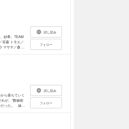
がらも、魔術に
してきた」絶望
な未来。東京で
試し読み
、紗希。TEAM
／笹森 トモエ／
フォロー
 マサヤ／森 み
シ カズタカ／カ
うき。／槌居
試し読み
ルから落ちていく
れが、“数秘術
フォロー
いだった。 妹の
目に、無数の赤
なる。あらゆる
”を操る怪人と
アクション、開