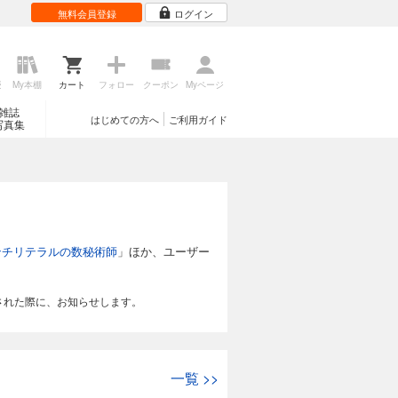
無料会員登録
ログイン
歴
My本棚
カート
フォロー
クーポン
Myページ
雑誌
はじめての方へ
ご利用ガイド
写真集
ンチリテラルの数秘術師
」ほか、ユーザー
された際に、お知らせします。
一覧
>>