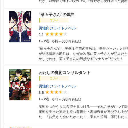
たが、取締役で年下の女性上司・柳野から受け取った資料
師の生イラストが挟まっているのを発見する。 「見ました
で厳しい年下の上司は、実は神絵師だった!? 夢と仕事。
“菜々子さん”の戯曲
しい道を選んだ柳野と、かつて夢を諦め、後悔しながら生
ラノベ
の行く末に待ち受けるのは……?
男性向けライトノベル
4.1
1～2巻
649～660円 (税込)
“菜々子さん”が、突然３年前の事故は「事件だった」と語
が語る情報の断片は、なぜか次第に菜々子さんが犯人だと
かしそれは、菜々子さんの巧妙なる“シナリオ”だった！
わたしの魔術コンサルタント
ラノベ
男性向けライトノベル
3.5
1～2巻
671～693円 (税込)
魔術をつかう人に希望を見つける――それこそがかつて師
魔術を失った過去を持つ魔術士・黒瀬秀春が再び立ち上が
た。「お父さん会いたかった！」東京の片隅、薄汚れた古
術コンサルタントを営み、魔術に悩める人々のために奔走
か、秀春を父親だと勘違いした、かつての師の娘・朝倉ヒ