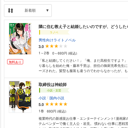
新着順
隣に住む教え子と結婚したいのですが、どうした
ラノベ
男性向けライトノベル
3.0
1～2巻
0～693円 (税込)
「私と結婚してください！」「俺、まだ高校生ですよ？」
無料あり
り暮らしを始めた俺・藤本千里は、担任の御厨充希先生に
ーズされた。髪型も服装も違うのでわからなかったが、も
っていた隣の部屋のおねえさん!? でも結婚は年齢的に無
付き合い（仮）から始めてみるが……「部屋の鍵を貸して
取締役は神絵師
ら」「は？」 朝も夜も隣から俺の部屋に押しかけてくる
小説・文芸
らばグイグイきて!? クラスの女子にもバレそうなんだけ
と本気で結婚するつもりですか!? 美人で年上で甘々な先
/
小説
国内小説
子高校生のイチャラブコメディ！
5.0
1巻
693円 (税込)
複業時代の新感覚お仕事・エンターテインメント! 漫画家の夢を諦めシス
テムベンダーで働く主人公・岩見。 慣れない仕事に悪戦