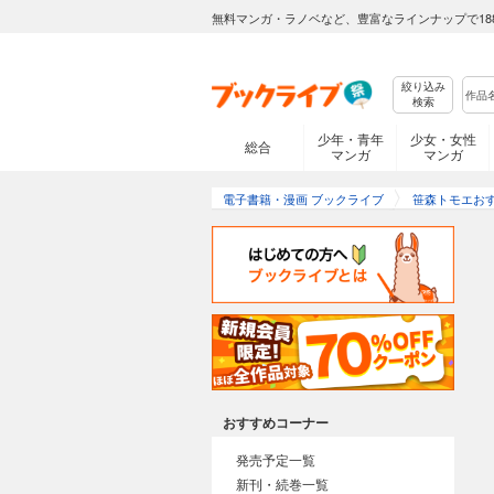
無料マンガ・ラノベなど、豊富なラインナップで18
絞り込み
検索
少年・青年
少女・女性
総合
マンガ
マンガ
電子書籍・漫画 ブックライブ
笹森トモエお
おすすめコーナー
発売予定一覧
新刊・続巻一覧