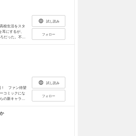
試し読み
高校生活をスタ
を耳にするが、
フォロー
ころだった。不思
。バレー部の部
悩みを持った人
広がり始める。
試し読み
登場！ ファン待望
ーコミックにな
フォロー
らの新キャラも
か