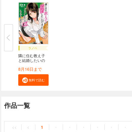
ラノベ
隣に住む教え子
と結婚したいの
で...
8月16日まで
無料で読む
作品一覧
<<
<
1
・
・
・
・
・
・