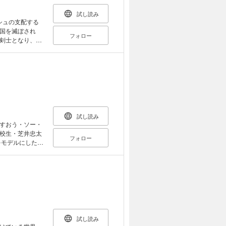
試し読み
シュの支配する
国を滅ぼされ
フォロー
剣士となり、相
 傷つかず、猛
を飛び、透明化
という不死身の
シメオンは、不
、不死王の過去
の王に挑む、謎
試し読み
すおう・ソー・
校生・芝井忠太
フォロー
をモデルにした
ス」と呼ばれる
ゲーターの「ム
下統一を目指す
試し読み