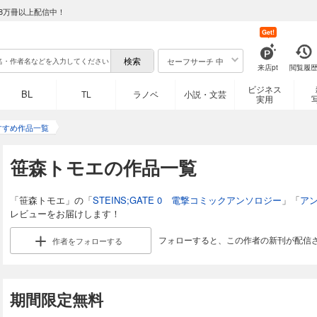
8万冊以上配信中！
Get!
セーフサーチ 中
来店pt
閲覧履
ビジネス
BL
TL
ラノベ
小説・文芸
実用
すすめ作品一覧
笹森トモエの作品一覧
「笹森トモエ」の「
STEINS;GATE 0 電撃コミックアンソロジー
」「
ア
レビューをお届けします！
フォローすると、この作者の新刊が配信
作者を
フォローする
期間限定無料