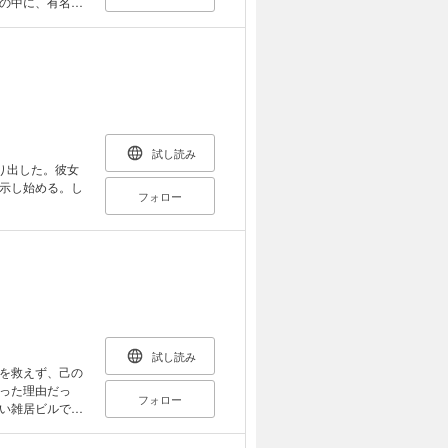
の中に、有名絵
……?」 クール
両立という最も厳
きる岩見。 二人
試し読み
り出した。彼女
示し始める。し
フォロー
試し読み
を救えず、己の
った理由だっ
フォロー
い雑居ビルで魔
する日々のな
ナコは現れた。