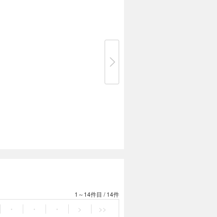
1～14件目
/
14件
・
・
・
>
>>