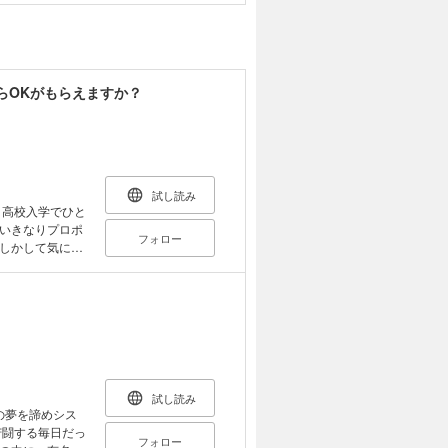
らOKがもらえますか？
試し読み
 高校入学でひと
いきなりプロポ
フォロー
しかして気にな
理！ なのでお
。合鍵作るか
し、学校でも隙あ
ど――先生、俺
生と隣に住む男
試し読み
苦闘する毎日だっ
フォロー