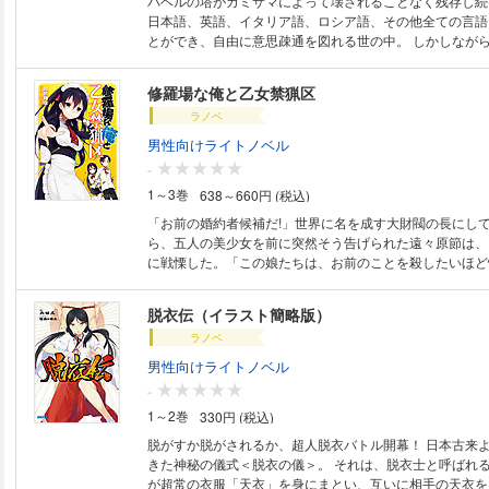
バベルの塔がカミサマによって壊されることなく残存し続
日本語、英語、イタリア語、ロシア語、その他全ての言語
とができ、自由に意思疎通を図れる世の中。 しかしながら、時折解読不可
能な新言語、通称＜言霊＞が現れては事件を発生させていた…。 
＜言霊使い＞の高校生。彼が住む街では第八バベルの塔が
修羅場な俺と乙女禁猟区
その建造に伴い街は急速に発展し始めたが、 同時に言霊が巻き起こす事件
ラノベ
も急激に増えてきていた。 ある日創は謎の敵に襲撃されている少女マリー
ロに出会う。助けを申し出る創だったが、 マリーロはそれを必死に拒む。
男性向けライトノベル
彼女が背負う運命は重く悲しく、そしてこの世界を揺るが
-
た…。 バベルの塔がそびえ立つ世界の中、カミサマによって仕組まれた運
1～3巻
638～660円 (税込)
命に背くため創とマリーロの＜言霊バトル＞が幕を上げる
「お前の婚約者候補だ!」世界に名を成す大財閥の長にし
ら、五人の美少女を前に突然そう告げられた遠々原節は、
に戦慄した。「この娘たちは、お前のことを殺したいほど
ソ親爺はさらに続ける、「だが、この中にお前を愛する娘
の娘を選べなければ待つのは破滅……しかし、手段も所も
脱衣伝（イラスト簡略版）
られる彼女達の求愛に、理性を保つだけで精一杯!? 魅惑
ラノベ
ド・ハーレム開演!
男性向けライトノベル
-
1～2巻
330円 (税込)
脱がすか脱がされるか、超人脱衣バトル開幕！ 日本古来より執り行われて
きた神秘の儀式＜脱衣の儀＞。 それは、脱衣士と呼ばれ
が超常の衣服「天衣」を身にまとい、互いに相手の天衣を