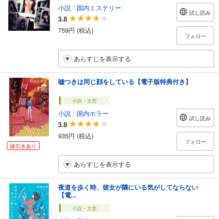
小説
/
国内ミステリー
試し読み
3.8
759円 (税込)
フォロー
あらすじを表示する
嘘つきは同じ顔をしている【電子版特典付き】
小説・文芸
小説
/
国内ホラー
試し読み
3.8
935円 (税込)
フォロー
値引きあり
あらすじを表示する
夜道を歩く時、彼女が隣にいる気がしてならない
【電...
小説・文芸