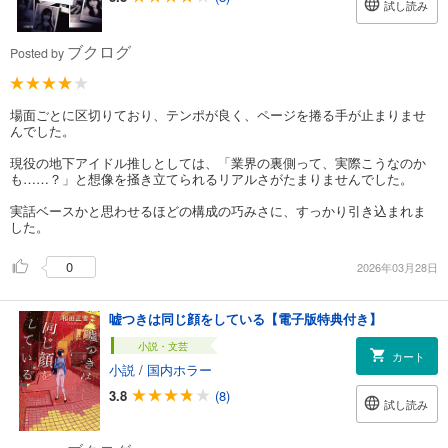
試し読み
ブクログ
Posted by
場面ごとに区切りており、テンポが良く、ページを捲る手が止まりませ
んでした。
現役の地下アイドル推しとしては、「業界の裏側って、実際こうなのか
も……？」と想像を掻き立てられるリアルさがたまりませんでした。
実話ベースかと思わせるほどの構成の巧みさに、すっかり引き込まれま
した。
0
2026年03月28日
嘘つきは同じ顔をしている【電子版特典付き】
小説・文芸
カート
小説
/
国内ホラー
3.8
(8)
試し読み