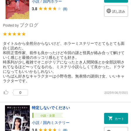
小説
/
国内ホラー
3.8
(8)
試し読み
ブクログ
Posted by
タイトルから全然分からないけど、ホラーミステリーでとてもとても面
白く読めた。
和田正雪作家、前作も良かったけど今回の謎と怪異が絡み合って解けて
いく感じと最後のホッコリ感もとても好き。
時系列が少し複雑でそこがクリアになったとき人間関係とか全部説明さ
れてなるほど〜ってなるのも、ミステリ小説らしくて良かった。ドラマ
になってもいいかもしれない。
いちばん好きなキャラクターは小野寺悠。無表情の謎掛け女、いいキャ
ラクターです。
0
2025年06月05日
特定しないでください
小説・文芸
カート
小説
/
国内ミステリー
3.8
(8)