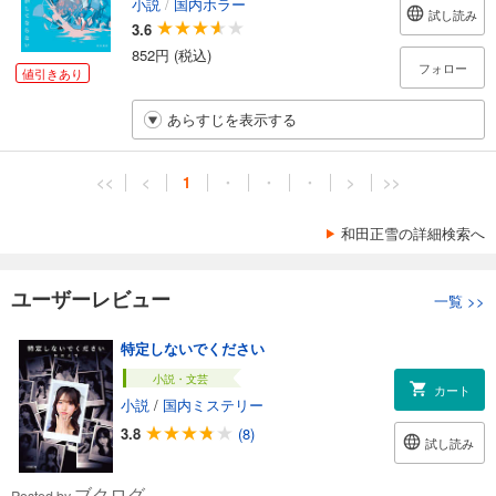
小説
/
国内ホラー
試し読み
3.6
852円 (税込)
フォロー
値引きあり
あらすじを表示する
<<
<
1
・
・
・
>
>>
和田正雪の詳細検索へ
ユーザーレビュー
一覧
>>
特定しないでください
小説・文芸
カート
小説
/
国内ミステリー
3.8
(8)
試し読み
ブクログ
Posted by