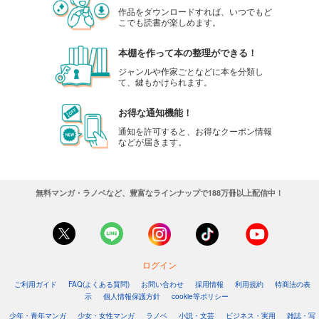
作品をダウンロードすれば、いつでもど
こでも読書が楽しめます。
本棚を作って本の整理ができる！
ジャンルや作家ごとなどに本を分類し
て、鍵もかけられます。
お得な通知機能！
通知を許可すると、お得なクーポン情報
などが届きます。
無料マンガ・ラノベなど、豊富なラインナップで188万冊以上配信中！
ログイン
ご利用ガイド
FAQ(よくある質問)
お問い合わせ
採用情報
利用規約
特商法の表
示
個人情報保護方針
cookie等ポリシー
少年・青年マンガ
少女・女性マンガ
ラノベ
小説・文芸
ビジネス・実用
雑誌・写