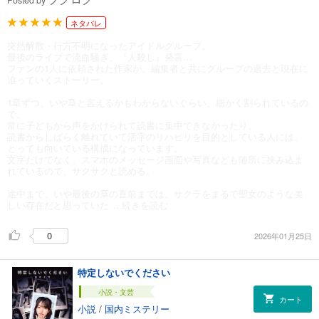
ネタバレ
突然解散・行方不明になったアイドルグループ。
最後のライブで流血騒ぎ、『人殺し』発言…
ファンの1人に依頼された作家が、編集者と共にグループの過去と現在に
迫っていくストーリー。
1章ずつ、いや章と言えるかもわからないぐらい、細かく割られているの
で、
常に子どもから声をかけられて読書に集中できなかったり、
読書からしばらく離れていて活字のリハビリを目的としている人には、
とっても向いている構成になっています。
文字だけでなく、スマホのメッセージ画面や写真なども随所に挟み込ま
れているので、サクサクと読める。
途中まで、いや最後の章の直前までは、サクラをまるで聖女のような美
しい存在だと思っていた
...続きを読む
0
2026年01月25日
特定しないでください
小説・文芸
カート
小説
/
国内ミステリー