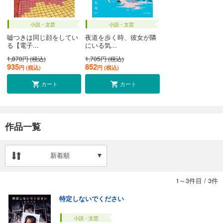
小説・文芸
小説・文芸
嘘つきは同じ顔をしてい
夜道を歩く時、彼女が隣
る【電子...
にいる気...
1,870円 (税込)
1,705円 (税込)
935
852
円 (税込)
円 (税込)
カート
カート
作品一覧
新着順
1～3件目
/
3件
特定しないでください
小説・文芸