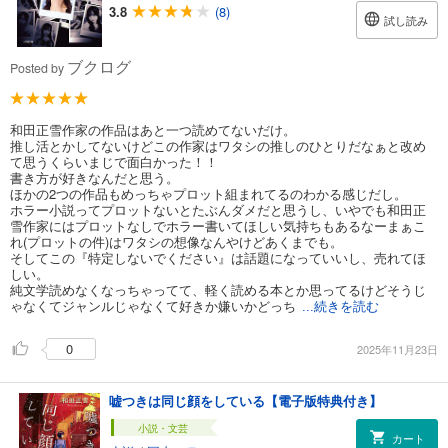
3.8
(8)
試し読み
ブクログ
Posted by
和田正雪作家の作品はあと一つ読めてないだけ。
推し活とかしてないけどこの作家はワタシの推しのひとりだなぁと改め
て思うくらいまじで面白かった！！
書き方が好きなんだと思う。
ほかの2つの作品もめっちゃプロット組まれてるのわかる感じだし。
ホラー小説ってプロットないとたぶんダメだと思うし、いやでも和田正
雪作家にはプロットなしでホラー書いてほしい気持ちもあるなーまぁこ
れ(プロットの件)はワタシの想像なんやけどあくまでも。
そしてこの『特定しないでください』は話題になっていいし、売れてほ
しい。
純文学読めなくなっちゃってて、軽く読める本とか思ってるけどそうじ
ゃなくてジャンルじゃなくて好きか嫌いかどっち
...続きを読む
0
2025年11月23日
嘘つきは同じ顔をしている【電子版特典付き】
小説・文芸
カート