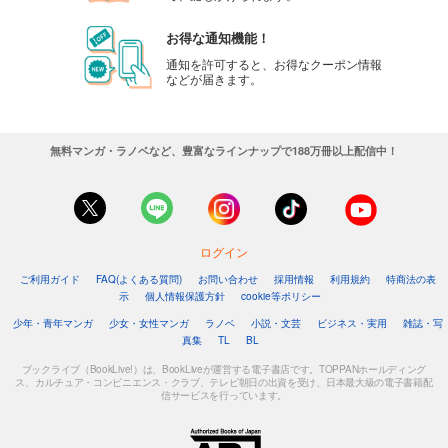
お得な通知機能！
通知を許可すると、お得なクーポン情報
などが届きます。
無料マンガ・ラノベなど、豊富なラインナップで188万冊以上配信中！
ログイン
ご利用ガイド
FAQ(よくある質問)
お問い合わせ
採用情報
利用規約
特商法の表
示
個人情報保護方針
cookie等ポリシー
少年・青年マンガ
少女・女性マンガ
ラノベ
小説・文芸
ビジネス・実用
雑誌・写
真集
TL
BL
ブックライブ（BookLive!）は、BookLiveが運営する電子書店です。TOPPANホールディング
ス、カルチュア・コンビニエンス・クラブ、テレビ朝日の出資を受け、日本最大級の電子書籍配
信サービスを行っています。