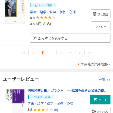
ビジネス・実用
学術・語学
/
哲学・宗教・心理
試し読み
4.0
3,520円 (税込)
フォロー
あらすじを表示する
<<
<
1
・
・
・
>
>>
郭南燕の詳細検索へ
ユーザーレビュー
一覧
>>
明智光秀と細川ガラシャ ──戦国を生きた父娘の虚像と実像
ビジネス・実用
カート
学術・語学
/
哲学・宗教・心理
3.2
(5)
試し読み