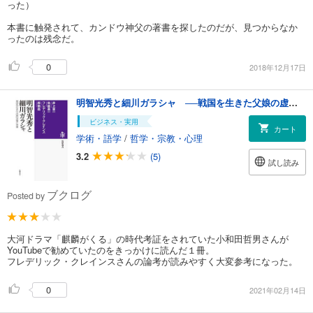
った）
本書に触発されて、カンドウ神父の著書を探したのだが、見つからなか
ったのは残念だ。
0
2018年12月17日
明智光秀と細川ガラシャ ──戦国を生きた父娘の虚像と実像
ビジネス・実用
カート
学術・語学
/
哲学・宗教・心理
3.2
(5)
試し読み
ブクログ
Posted by
大河ドラマ「麒麟がくる」の時代考証をされていた小和田哲男さんが
YouTubeで勧めていたのをきっかけに読んだ１冊。
フレデリック・クレインスさんの論考が読みやすく大変参考になった。
0
2021年02月14日