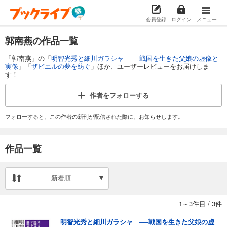
会員登録
ログイン
メニュー
郭南燕の作品一覧
「郭南燕」の「
明智光秀と細川ガラシャ ──戦国を生きた父娘の虚像と
実像
」「
ザビエルの夢を紡ぐ
」ほか、ユーザーレビューをお届けしま
す！
作者を
フォローする
フォローすると、この作者の新刊が配信された際に、お知らせします。
作品一覧
新着順
1～3件目
/
3件
明智光秀と細川ガラシャ ──戦国を生きた父娘の虚