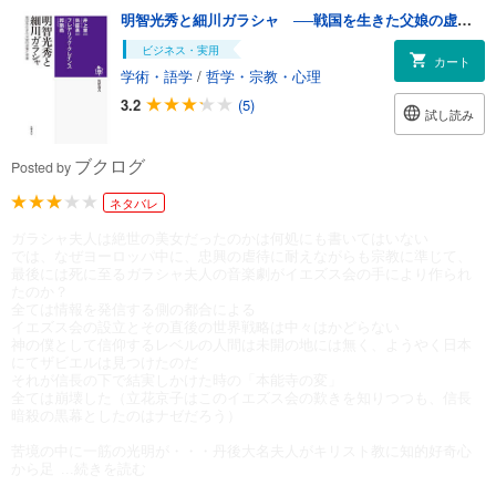
明智光秀と細川ガラシャ ──戦国を生きた父娘の虚像と実像
ビジネス・実用
カート
学術・語学
/
哲学・宗教・心理
3.2
(5)
試し読み
ブクログ
Posted by
ネタバレ
ガラシャ夫人は絶世の美女だったのかは何処にも書いてはいない
では、なぜヨーロッパ中に、忠興の虐待に耐えながらも宗教に準じて、
最後には死に至るガラシャ夫人の音楽劇がイエズス会の手により作られ
たのか？
全ては情報を発信する側の都合による
イエズス会の設立とその直後の世界戦略は中々はかどらない
神の僕として信仰するレベルの人間は未開の地には無く、ようやく日本
にてザビエルは見つけたのだ
それが信長の下で結実しかけた時の「本能寺の変」
全ては崩壊した（立花京子はこのイエズス会の歎きを知りつつも、信長
暗殺の黒幕としたのはナゼだろう）
苦境の中に一筋の光明が・・・丹後大名夫人がキリスト教に知的好奇心
から足
...続きを読む