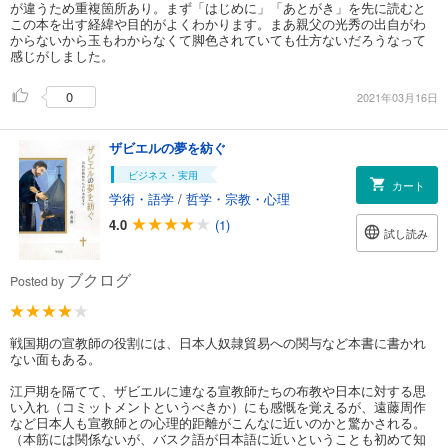
が違うため重複箇所あり。まず「はじめに」「あとがき」を先に読むと
この本を出す経緯や目的がよくわかります。まあ親父の光秀の出自がわ
からないから玉もわからなくて脚色されていても仕方ないだろうなって
感じがしました。
0
2021年03月16日
ザビエルの夢を紡ぐ
ビジネス・実用
カート
学術・語学
/
哲学・宗教・心理
4.0
(1)
試し読み
ブクログ
Posted by
戦国期の宣教師の役割には、日本人奴隷貿易への関与など本書に書かれ
ない面もある。
江戸期を隔てて、ザビエルに連なる宣教師たちの布教や日本に対する思
い入れ（コミットメントというべきか）にも感慨を覚えるが、遠藤周作
など日本人も宣教師との心理的距離がこんなに近いのかと驚かされる。
（本筋には関係ないが、バスク語が日本語に近いということも初めて知