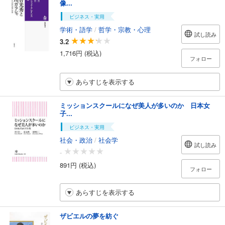
像...
ビジネス・実用
学術・語学
/
哲学・宗教・心理
試し読み
3.2
1,716円 (税込)
フォロー
あらすじを表示する
ミッションスクールになぜ美人が多いのか 日本女
子...
ビジネス・実用
社会・政治
/
社会学
試し読み
-
891円 (税込)
フォロー
あらすじを表示する
ザビエルの夢を紡ぐ