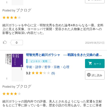
ブクログ
Posted by
細川ガラシャを中心に父・明智光秀を含めた論考4本からなる一冊。史料
上に見える実像、ヨーロッパで展開・受容された人物像と近代日本への
影響など興味深い内容だった。
0
2024年06月21日
明智光秀と細川ガラシャ ──戦国を生きた父娘の虚像と実像
ビジネス・実用
カート
学術・語学
/
哲学・宗教・心理
3.2
(5)
試し読み
ブクログ
Posted by
細川ガラシャの国内外での評価、美人とされるようになった変遷を文献
をもとに丁寧に探っている一冊。歴史小説の引用もあり。章ごとに筆者