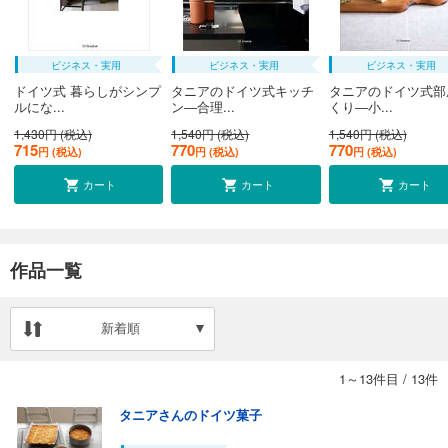
ビジネス・実用
ビジネス・実用
ビジネス・実用
ドイツ式 暮らしがシンプ
タニアのドイツ式キッチ
タニアのドイツ式部
ルにな...
ン―合理...
くり―小...
1,430円 (税込)
1,540円 (税込)
1,540円 (税込)
715
770
770
円 (税込)
円 (税込)
円 (税込)
カート
カート
カート
作品一覧
新着順
1～13件目
/
13件
タニアさんのドイツ菓子