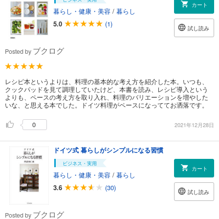
カート
暮らし・健康・美容
/
暮らし
5.0
(1)
試し読み
ブクログ
Posted by
レシピ本というよりは、料理の基本的な考え方を紹介した本。いつも、
クックパッドを見て調理していたけど、本書を読み、レシピ導入という
よりも、ペースの考え方を取り入れ、料理のバリエーションを増やした
いな、と思える本でした。ドイツ料理がペースになっててお洒落です。
0
2021年12月28日
ドイツ式 暮らしがシンプルになる習慣
ビジネス・実用
カート
暮らし・健康・美容
/
暮らし
3.6
(30)
試し読み
ブクログ
Posted by