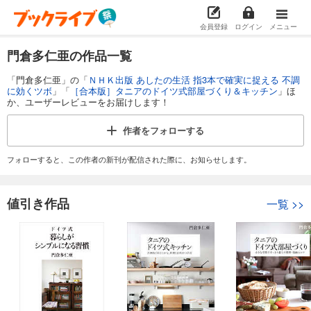
会員登録
ログイン
メニュー
門倉多仁亜の作品一覧
「門倉多仁亜」の「
ＮＨＫ出版 あしたの生活 指3本で確実に捉える 不調
に効くツボ
」「
［合本版］タニアのドイツ式部屋づくり＆キッチン
」ほ
か、ユーザーレビューをお届けします！
作者を
フォローする
フォローすると、この作者の新刊が配信された際に、お知らせします。
値引き作品
一覧
>>