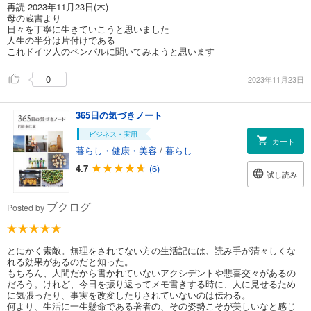
再読 2023年11月23日(木)
母の蔵書より
日々を丁寧に生きていこうと思いました
人生の半分は片付けである
これドイツ人のペンパルに聞いてみようと思います
0
2023年11月23日
365日の気づきノート
ビジネス・実用
カート
暮らし・健康・美容
/
暮らし
4.7
(6)
試し読み
ブクログ
Posted by
とにかく素敵。無理をされてない方の生活記には、読み手が清々しくな
れる効果があるのだと知った。
もちろん、人間だから書かれていないアクシデントや悲喜交々があるの
だろう。けれど、今日を振り返ってメモ書きする時に、人に見せるため
に気張ったり、事実を改変したりされていないのは伝わる。
何より、生活に一生懸命である著者の、その姿勢こそが美しいなと感じ