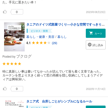
た。手元に置きたい本！
0
2023年08月23日
タニアのドイツ式部屋づくり―小さな空間ですっきり暮らす整理・収納のコツ
ビジネス・実用
カート
暮らし・健康・美容
/
暮らし
4.1
(29)
試し読み
ブクログ
Posted by
特に真新しい事は書いてなかったが読んでいて落ち着く文章であった。
カーテンを窓より大きく繕って窓の両横を隠し収納にしてしまうアイデ
ィアは興味深い。
0
2022年11月14日
タニア式 台所しごとがシンプルになるルール
ビジネス・実用