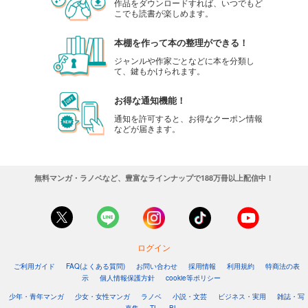
作品をダウンロードすれば、いつでもど
こでも読書が楽しめます。
本棚を作って本の整理ができる！
ジャンルや作家ごとなどに本を分類し
て、鍵もかけられます。
お得な通知機能！
通知を許可すると、お得なクーポン情報
などが届きます。
無料マンガ・ラノベなど、豊富なラインナップで188万冊以上配信中！
ログイン
ご利用ガイド
FAQ(よくある質問)
お問い合わせ
採用情報
利用規約
特商法の表
示
個人情報保護方針
cookie等ポリシー
少年・青年マンガ
少女・女性マンガ
ラノベ
小説・文芸
ビジネス・実用
雑誌・写
真集
TL
BL