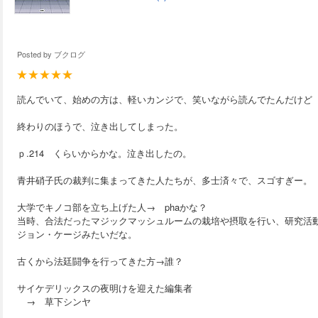
Posted by
ブクログ
読んでいて、始めの方は、軽いカンジで、笑いながら読んでたんだけど
終わりのほうで、泣き出してしまった。
ｐ.214 くらいからかな。泣き出したの。
青井硝子氏の裁判に集まってきた人たちが、多士済々で、スゴすぎー。
大学でキノコ部を立ち上げた人→ phaかな？
当時、合法だったマジックマッシュルームの栽培や摂取を行い、研究活
ジョン・ケージみたいだな。
古くから法廷闘争を行ってきた方→誰？
サイケデリックスの夜明けを迎えた編集者
→ 草下シンヤ