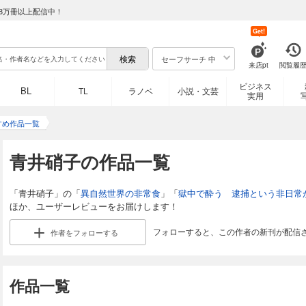
8万冊以上配信中！
Get!
セーフサーチ 中
来店pt
閲覧履
ビジネス
BL
TL
ラノベ
小説・文芸
実用
すめ作品一覧
青井硝子の作品一覧
「青井硝子」の「
異自然世界の非常食
」「
獄中で酔う 逮捕という非日常
ほか、ユーザーレビューをお届けします！
フォローすると、この作者の新刊が配信
作者を
フォローする
作品一覧