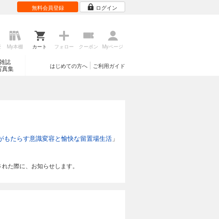
無料会員登録
ログイン
歴
My本棚
カート
フォロー
クーポン
Myページ
雑誌
はじめての方へ
ご利用ガイド
写真集
がもたらす意識変容と愉快な留置場生活
」
された際に、お知らせします。