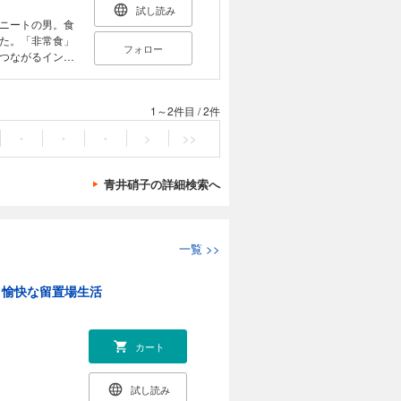
を私は知りませ
試し読み
ニートの男。食
た。「非常食」
フォロー
つながるインタ
異世界で生き抜
1～2件目
/
2件
・
・
・
>
>>
青井硝子の詳細検索へ
一覧
>>
と愉快な留置場生活
カート
試し読み