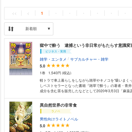
<<
<
1
・
・
・
・
・
・
新着順
獄中で酔う 逮捕という非日常がもたらす意識変
ビジネス・実用
/
雑学・エンタメ
サブカルチャー・雑学
5.0
1巻
1,540円 (税込)
軽トラで車上暮らしをしながら雑草やキノコを“吸いまくっ
しベストセラーとなった書籍『雑草で酔う』の著者・青井
成分を含む茶を販売したなどとして2020年3月3日「麻薬
締法違反幇助容疑」で京都府警に逮捕された。 通常、逮
むところだが、青井氏はその状況を心から楽しみ、留置場
異自然世界の非常食
空間でさまざまな遊び方を編み出した。 「取調べで酔う」 「アルコール
ラノベ
スプレーで酔う」 「筋トレで酔う」 「脳内修行で酔う」
で酔う」 「愛する人との面会で酔う」 「裁判で酔う」 本書はその内容を
男性向けライトノベル
リアルかつユーモラスに綴ったものである。 マスコミが
5.0
決は2022年5月9日。判決とともに本書を楽しんでいただ