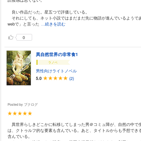
良い作品だった。星五つで評価している。
それにしても、ネット小説ではまだまだ先に物語が進んでいるようで
webで」と言った
...続きを読む
0
異自然世界の非常食1
ラノベ
男性向けライトノベル
5.0
(2)
Posted by
ブクログ
異世界らしきどこかに転移してしまった男＠コミュ障が、自然の中で
は、クトゥルフ的な要素も含んでいる。あと、タイトルからも予想でき
含んでいる。