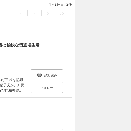
1～2件目
/
2件
・
・
・
>
>>
容と愉快な留置場生活
試し読み
た”日常を記録
硝子氏が、幻覚
フォロー
及び向精神薬取
捕されれば落ち込
という非日常の
 「歯科医の麻酔
注目する裁判の判
けると幸いだ。