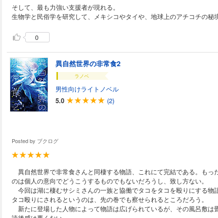
そして、最も力強い支援者が現れる。
生物学と民俗学を研究して、メキシコやタイや、地球上のアチコチの秘
0
異自然世界の非常食2
ラノベ
男性向けライトノベル
5.0
(2)
Posted by
ブクログ
異自然世界で非常食さんと同棲する物語、これにて完結である。もっ
のは個人の意向でどうこうするものでもないだろうし、致し方ない。
今回は湖に棲むサシミさんの一族と協働でタコをタコを殴りにする物
タコ殴りにされるというのは、先の巻でも察せられるところだろう。
新たに登場した人物によって物語は広げられているが、その風呂敷は
読後感は悪くない。