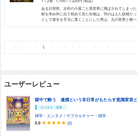
1～2巻
1,100～1,320円 (税込)
責任編集：草下シンヤ 「こんなに逮捕を楽しんでいる人
ん」
ある日突然、次作の小屋ごと異世界に飛ばされてしまった
材を求め外に出て初めて見た生物は、羽のはえた妖精だっ
として彼女を手元に置くことにした男は、元の世界と唯一
ーネットを駆使し、掲示板の仲間たちの知識を借りながら
くことを決意するが……。
<<
<
1
・
・
・
・
・
・
ユーザーレビュー
獄中で酔う 逮捕という非日常がもたらす意識変容
ビジネス・実用
雑学・エンタメ
/
サブカルチャー・雑学
5.0
(2)