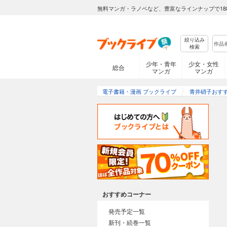
無料マンガ・ラノベなど、豊富なラインナップで18
絞り込み
検索
少年・青年
少女・女性
総合
マンガ
マンガ
電子書籍・漫画 ブックライブ
青井硝子おす
おすすめコーナー
発売予定一覧
新刊・続巻一覧