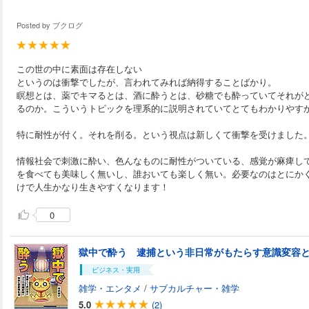
Posted by
ブクログ
この世の中に素面は存在しない
というのは衝撃でしたが、言われてみれば納得することばかり。
瞑想とは、薬でキマるとは、酒に酔うとは、砂糖でも酔っていてそれが
るのか。こういうトピックを理系的に説明されていてとてもわかりやす
特に耐性が付く。それを削る。という視点は新しくて衝撃を受けました
情報社会で刺激に酔い、色んなものに耐性がついている、感覚が麻痺し
を食べても美味しく無いし、誰おいても楽しく無い。必要なのはとにか
けで人生かなり生きやすくなります！
0
獄中で酔う 逮捕という非日常がもたらす意識変容
ビジネス・実用
雑学・エンタメ
/
サブカルチャー・雑学
5.0
(2)