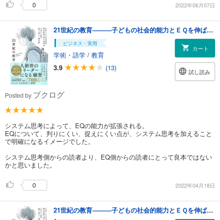
0
2022年06月07日
21世紀の教育―――子どもの社会的能力とＥＱを伸ばす３つの焦点
ビジネス・実用
カート
学術・語学
/
教育
3.9
(13)
試し読み
ブクログ
Posted by
システム思考によって、EQの能力が拡張される。
EQについて、判りにくい、捉えにくい点が、システム思考を加えること
で明確になるイメージでした。
システム思考側からの読者より、EQ側からの読者にとって良本ではない
かと思いました。
0
2022年04月18日
21世紀の教育―――子どもの社会的能力とＥＱを伸ばす３つの焦点