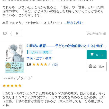
それらを一歩ひいたところから見ると、「他者」や「世界」といった関
係性の中で、「自分」がより良い決断をし行動をしていくことが求めら
れていることが分かります。
本書ではそういった時代に生きる人たち（
...続きを読む
0
2023年08月13日
21世紀の教育―――子どもの社会的能力とＥＱを伸ばす３つの焦点
ビジネス・実用
カート
学術・語学
/
教育
3.9
(13)
試し読み
ブクログ
Posted by
EQのゴールマンとシステム思考のセンゲの夢の共演。自分と他者、それ
を取りまくシステムの3つにフォーカスする力を高めることが必要、とい
う主張。子供の教育が主題ではあるが、大人に対しても十分応用が効く
内容