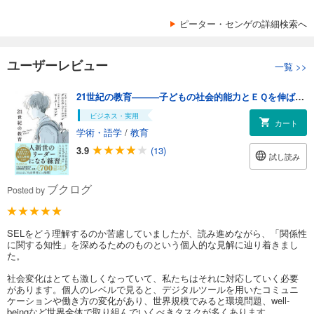
ピーター・センゲの詳細検索へ
ユーザーレビュー
一覧
>>
21世紀の教育―――子どもの社会的能力とＥＱを伸ばす３つの焦点
ビジネス・実用
カート
学術・語学
/
教育
3.9
(13)
試し読み
ブクログ
Posted by
SELをどう理解するのか苦慮していましたが、読み進めながら、「関係性
に関する知性」を深めるためのものという個人的な見解に辿り着きまし
た。
社会変化はとても激しくなっていて、私たちはそれに対応していく必要
があります。個人のレベルで見ると、デジタルツールを用いたコミュニ
ケーションや働き方の変化があり、世界規模でみると環境問題、well-
beingなど世界全体で取り組んでいくべきタスクが多くあります。