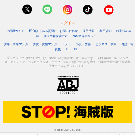
ログイン
ご利用ガイド
FAQ(よくある質問)
お問い合わせ
採用情報
利用規約
特商法の表
示
個人情報保護方針
cookie等ポリシー
少年・青年マンガ
少女・女性マンガ
ラノベ
小説・文芸
ビジネス・実用
雑誌・写
真集
TL
BL
ブックライブ（BookLive!）は、BookLiveが運営する電子書店です。TOPPANホールディング
ス、カルチュア・コンビニエンス・クラブ、テレビ朝日の出資を受け、日本最大級の電子書籍配
信サービスを行っています。
© BookLive Co., Ltd.