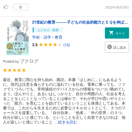
0
2022年08月29日
21世紀の教育―――子どもの社会的能力とＥＱを伸ばす３つの焦点
ビジネス・実用
カート
学術・語学
/
教育
3.9
(13)
試し読み
ブクログ
Posted by
最近、教育に関心を持ち始め、購読。本書「はじめに」にもあるよう
に、現代は注意を逸らすものに溢れている社会。電車に乗っても、ソフ
ァでくつろいでも、常時接続のデバイスからの情報をついつい眺めてし
まう。ぼんやりと、あるいはしっかりと、自分や周囲の人、社会を考え
ることをしにくくなっていることは確かで、それが学びや思いやりとい
った「能力」を育むことを妨げているということも体感としてある。本
書では、これからを生きるために必要なスキルセットとして、３つのフ
ォーカスを提案している。「自分自身」「他者」「外の世界」の３つ。
自分が寂しいと感じている、ということを正しく自覚できなければ、他
人が寂しいと感じていること
...続きを読む