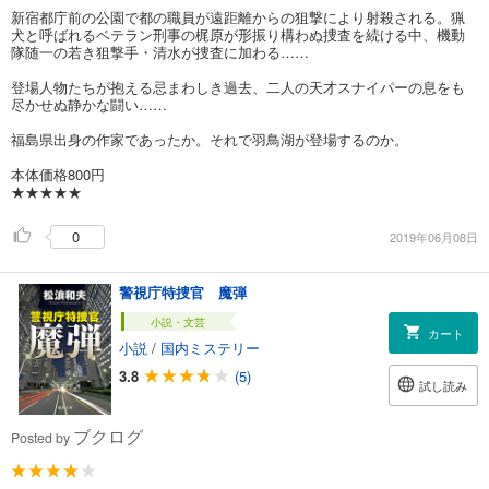
新宿都庁前の公園で都の職員が遠距離からの狙撃により射殺される。猟
犬と呼ばれるベテラン刑事の梶原が形振り構わぬ捜査を続ける中、機動
隊随一の若き狙撃手・清水が捜査に加わる……
登場人物たちが抱える忌まわしき過去、二人の天才スナイパーの息をも
尽かせぬ静かな闘い……
福島県出身の作家であったか。それで羽鳥湖が登場するのか。
本体価格800円
★★★★★
0
2019年06月08日
警視庁特捜官 魔弾
小説・文芸
カート
小説
/
国内ミステリー
3.8
(5)
試し読み
ブクログ
Posted by