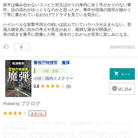
前半は噛み合わないコンビと対立ばかりの身内に全く手がかりのない事
件。話の流れがゆっくりなのかと思ったが、事件や現場の描写が細かく
丁寧に書かれているおかげでドラマを見ている気分に。
ハイレベルな狙撃手同士の戦いは読んでいてハラハラが止まらない。登
場人物全員に自分の考えや意志があり、複雑な過去や関係が。
本の続きを勝手に想像した時、清水のこれからが非常に楽しみになる。
0
2020年07月22日
警視庁特捜官 魔弾
小説・文芸
カート
小説
/
国内ミステリー
3.8
(5)
試し読み
ブクログ
Posted by
ネタバレ
この作品でスナイパーを扱う狙撃手（遠距離射撃）の、とてつもない技
術の高さを知った。
知識がなくとも標的が遠ければ遠いほど、風や標的の動向などの障害が
多く発生するため狙撃が困難になるのは分かるけど、地球の自転を考え