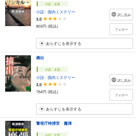
小説・文芸
小説
/
国内ミステリー
試し読み
3.0
803円 (税込)
フォロー
あらすじを表示する
摘出
小説・文芸
小説
/
国内ミステリー
試し読み
3.0
764円 (税込)
フォロー
あらすじを表示する
警視庁特捜官 魔弾
小説・文芸