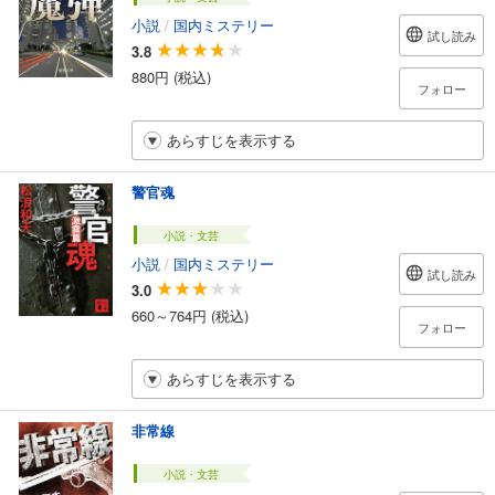
小説
/
国内ミステリー
試し読み
3.8
880円 (税込)
フォロー
あらすじを表示する
警官魂
小説・文芸
小説
/
国内ミステリー
試し読み
3.0
660～764円 (税込)
フォロー
あらすじを表示する
非常線
小説・文芸