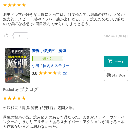
刑事ドラマが好きな人間にとっては、何度読んでも最高の作品。人物が
魅力的。スピード感やハラハラ感が楽しめる。。。読んだのだいぶ前な
ので詳細な感想は3回目読んでからにしようと思う。
0
2020年06月06日
警視庁特捜官 魔弾
小説・文芸
カート
小説
/
国内ミステリー
3.8
(5)
試し読み
ブクログ
Posted by
松浪和夫『魔弾 警視庁特捜官』徳間文庫。
異色の警察小説。読み応えのある作品だった。まさかスティーヴン・ハ
ンターのようなリアリティのあるスナイパー・アクションが描ける日本
人作家がいるとは思わなかった。