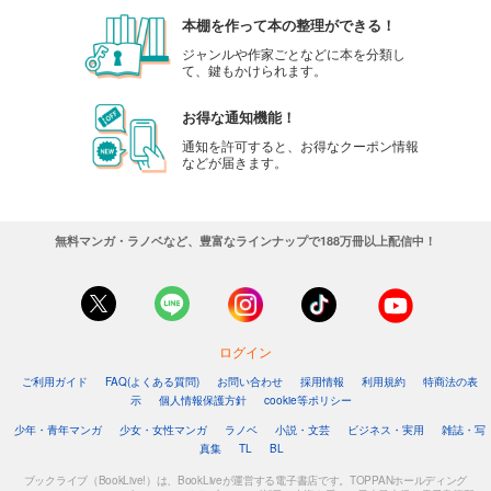
本棚を作って本の整理ができる！
ジャンルや作家ごとなどに本を分類し
て、鍵もかけられます。
お得な通知機能！
通知を許可すると、お得なクーポン情報
などが届きます。
無料マンガ・ラノベなど、豊富なラインナップで188万冊以上配信中！
ログイン
ご利用ガイド
FAQ(よくある質問)
お問い合わせ
採用情報
利用規約
特商法の表
示
個人情報保護方針
cookie等ポリシー
少年・青年マンガ
少女・女性マンガ
ラノベ
小説・文芸
ビジネス・実用
雑誌・写
真集
TL
BL
ブックライブ（BookLive!）は、BookLiveが運営する電子書店です。TOPPANホールディング