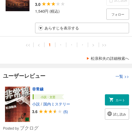
試し読み
3.0
1,540円 (税込)
フォロー
あらすじを表示する
<<
<
1
・
・
・
>
>>
松浪和夫の詳細検索へ
ユーザーレビュー
一覧
>>
非常線
小説・文芸
カート
小説
/
国内ミステリー
3.6
(5)
試し読み
ブクログ
Posted by