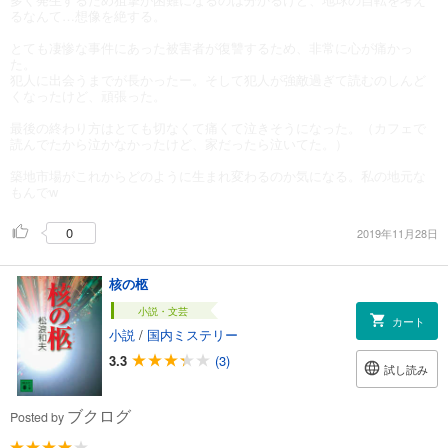
るなんて…想像を絶する。
とても凄惨な事件にあった被害者が復讐するため、非常に心が痛かっ
た。
犯人に出会うまでが長かったー。そして犯人が強敵過ぎて読むのしんど
くなったけど、頑張った。
最後の終わり方はとても切なくて痛くて泣きそうになった。（カフェで
読んでたから泣かなかったけど、家だったら泣いてた。）
築地市場がこれからどのように生まれ変わるのか気になる。私の地元な
もんでw
0
2019年11月28日
核の柩
小説・文芸
カート
小説
/
国内ミステリー
3.3
(3)
試し読み
ブクログ
Posted by