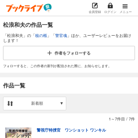
会員登録
ログイン
メニュー
松浪和夫の作品一覧
「松浪和夫」の「
核の柩
」「
警官魂
」ほか、ユーザーレビューをお届け
します！
作者を
フォローする
フォローすると、この作者の新刊が配信された際に、お知らせします。
作品一覧
新着順
1～7件目
/
7件
警視庁特捜官 ワンショット ワンキル