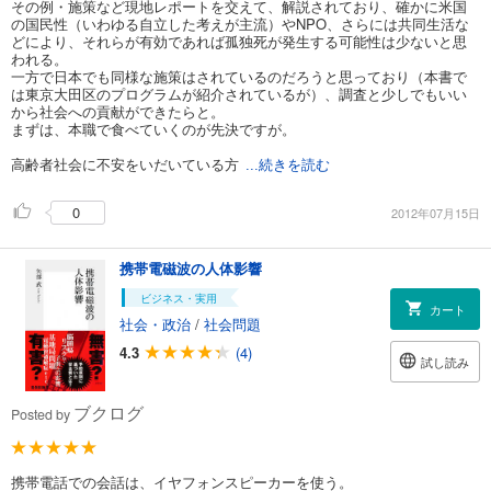
その例・施策など現地レポートを交えて、解説されており、確かに米国
の国民性（いわゆる自立した考えが主流）やNPO、さらには共同生活な
どにより、それらが有効であれば孤独死が発生する可能性は少ないと思
われる。
一方で日本でも同様な施策はされているのだろうと思っており（本書で
は東京大田区のプログラムが紹介されているが）、調査と少しでもいい
から社会への貢献ができたらと。
まずは、本職で食べていくのが先決ですが。
高齢者社会に不安をいだいている方
...続きを読む
0
2012年07月15日
携帯電磁波の人体影響
ビジネス・実用
カート
社会・政治
/
社会問題
4.3
(4)
試し読み
ブクログ
Posted by
携帯電話での会話は、イヤフォンスピーカーを使う。