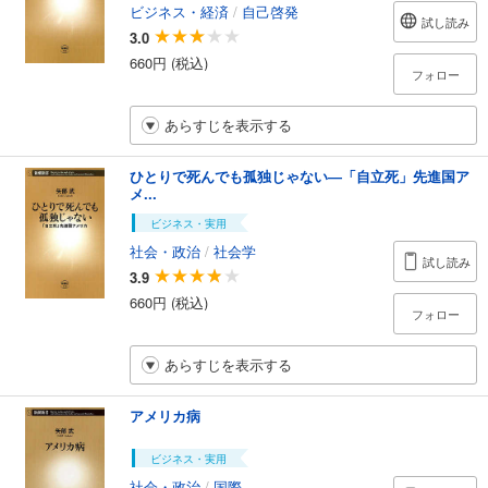
ビジネス・経済
/
自己啓発
試し読み
3.0
660円 (税込)
フォロー
あらすじを表示する
ひとりで死んでも孤独じゃない―「自立死」先進国ア
メ...
ビジネス・実用
社会・政治
/
社会学
試し読み
3.9
660円 (税込)
フォロー
あらすじを表示する
アメリカ病
ビジネス・実用
社会・政治
/
国際