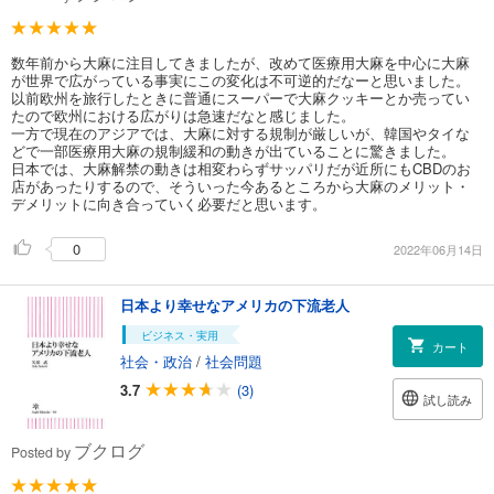
数年前から大麻に注目してきましたが、改めて医療用大麻を中心に大麻
が世界で広がっている事実にこの変化は不可逆的だなーと思いました。
以前欧州を旅行したときに普通にスーパーで大麻クッキーとか売ってい
たので欧州における広がりは急速だなと感じました。
一方で現在のアジアでは、大麻に対する規制が厳しいが、韓国やタイな
どで一部医療用大麻の規制緩和の動きが出ていることに驚きました。
日本では、大麻解禁の動きは相変わらずサッパリだが近所にもCBDのお
店があったりするので、そういった今あるところから大麻のメリット・
デメリットに向き合っていく必要だと思います。
0
2022年06月14日
日本より幸せなアメリカの下流老人
ビジネス・実用
カート
社会・政治
/
社会問題
3.7
(3)
試し読み
ブクログ
Posted by