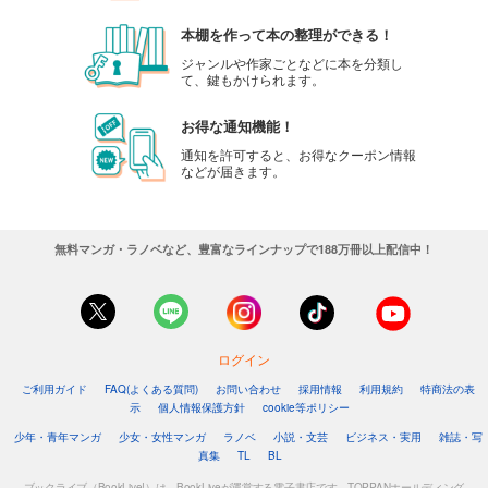
本棚を作って本の整理ができる！
ジャンルや作家ごとなどに本を分類し
て、鍵もかけられます。
お得な通知機能！
通知を許可すると、お得なクーポン情報
などが届きます。
無料マンガ・ラノベなど、豊富なラインナップで188万冊以上配信中！
ログイン
ご利用ガイド
FAQ(よくある質問)
お問い合わせ
採用情報
利用規約
特商法の表
示
個人情報保護方針
cookie等ポリシー
少年・青年マンガ
少女・女性マンガ
ラノベ
小説・文芸
ビジネス・実用
雑誌・写
真集
TL
BL
ブックライブ（BookLive!）は、BookLiveが運営する電子書店です。TOPPANホールディング