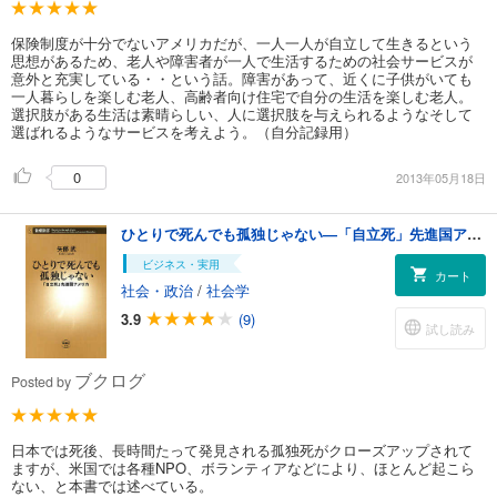
保険制度が十分でないアメリカだが、一人一人が自立して生きるという
思想があるため、老人や障害者が一人で生活するための社会サービスが
意外と充実している・・という話。障害があって、近くに子供がいても
一人暮らしを楽しむ老人、高齢者向け住宅で自分の生活を楽しむ老人。
選択肢がある生活は素晴らしい、人に選択肢を与えられるようなそして
選ばれるようなサービスを考えよう。（自分記録用）
0
2013年05月18日
ひとりで死んでも孤独じゃない―「自立死」先進国アメリカ―
ビジネス・実用
カート
社会・政治
/
社会学
3.9
(9)
試し読み
ブクログ
Posted by
日本では死後、長時間たって発見される孤独死がクローズアップされて
ますが、米国では各種NPO、ボランティアなどにより、ほとんど起こら
ない、と本書では述べている。