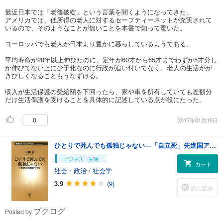
最近日本では「老後破綻」という言葉を聞くようになってきた。
アメリカでは、低所得の老人に対するセーフティーネットが充実されて
いるので、そのようなことが無いことを本書で知って驚いた。
ヨーロッパでも老人が日本より豊かに暮らしているようである。
平均寿命が20年以上伸びたのに、定年が60才から65才までわずか5才分し
か伸びてない上に少子化なのに行政が追い付いてなく、老人の生活がが
きびしくなることもうなずける。
収入が生活保護の受給額を下回ったら、家や車を所有していても差額分
だけ生活保護を受けることを具体的に記述している点が役にたった。
0
2017年01月10日
ひとりで死んでも孤独じゃない―「自立死」先進国アメリカ―
ビジネス・実用
カート
社会・政治
/
社会学
3.9
(9)
試し読み
ブクログ
Posted by