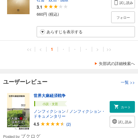
試し読み
3.1
660円 (税込)
フォロー
あらすじを表示する
<<
<
1
・
・
・
>
>>
矢部武の詳細検索へ
ユーザーレビュー
一覧
>>
世界大麻経済戦争
小説・文芸
カート
ノンフィクション
/
ノンフィクション・
ドキュメンタリー
試し読み
4.5
(2)
ブクログ
Posted by