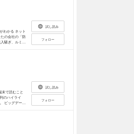
取締役社
つマーケターを
語るキーマンの
デジタルマーケテ
図書」も掲載。
 デジタルマーケ
持ちつつマーケ
ングを専門とす
、マーケティン
業、そしてＩＴ
試し読み
い若手の社会人
ってきたので
がわかる ネット
なたの会社の「防
フォロー
ました。 デジタ
に現場で活躍し
がターゲットと
をした一冊とな
ェブに携わる
レンドから、必
スタディ -7社
策の教科書”で
講座
インのサンプルを
については「事
合」「反論する
策をまとめまし
試し読み
て掲載していま
端末で読むこと
対策の決定版で
列のハイライ
フォロー
ータ
、データの大小
えてきていま
力は今後のビジネ
スタディをわか