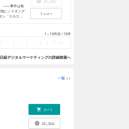
試し読み
 ――事件は毎
窮地に／イオング
フォロー
ポン「スカスカ
情報が社員個人の
ツイッター放
りかかる、ソーシ
1～13件目
/
13件
げ、パターン別
火のお手本を教
・
・
・
>
>>
き。
日経デジタルマーケティングの詳細検索へ
一覧
>>
カート
試し読み