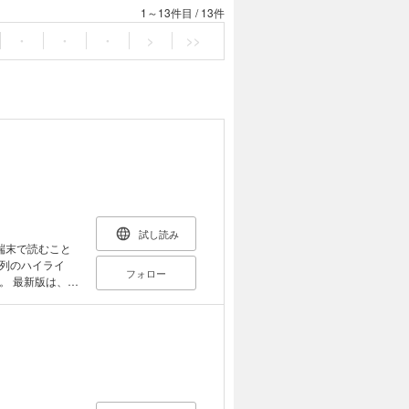
1～13件目
/
13件
・
・
・
>
>>
試し読み
端末で読むこと
列のハイライ
フォロー
、マ
ド」の解説や、
の活用法を解説
載いたします。
ほど期待されてい
ビCMの投下と
の数）にどのよ