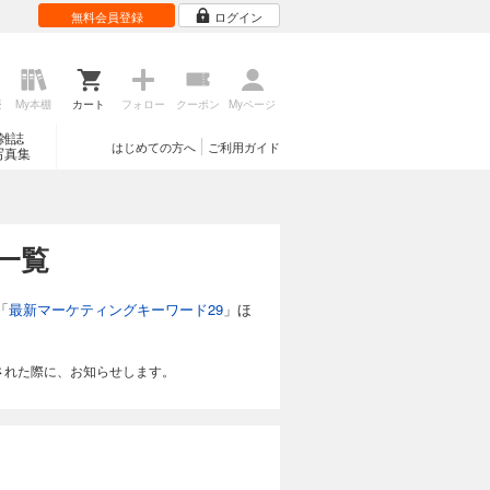
無料会員登録
ログイン
歴
My本棚
カート
フォロー
クーポン
Myページ
雑誌
はじめての方へ
ご利用ガイド
写真集
一覧
「
最新マーケティングキーワード29
」ほ
された際に、お知らせします。