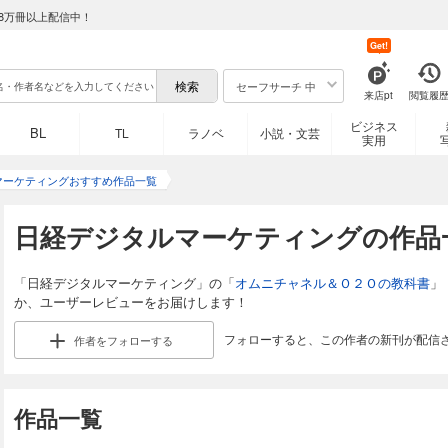
8万冊以上配信中！
Get!
セーフサーチ 中
来店pt
閲覧履
ビジネス
BL
TL
ラノベ
小説・文芸
実用
マーケティングおすすめ作品一覧
日経デジタルマーケティングの作品
「日経デジタルマーケティング」の「
オムニチャネル＆Ｏ２Ｏの教科書
」
か、ユーザーレビューをお届けします！
フォローすると、この作者の新刊が配信
作者を
フォローする
作品一覧