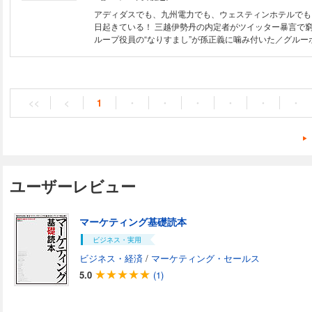
アディダスでも、九州電力でも、ウェスティンホテルでも
日起きている！ 三越伊勢丹の内定者がツイッター暴言で
ループ役員の“なりすまし”が孫正義に噛み付いた／グルー
おせち」騒動… 「うっかり」ではすまされない！ 顧客
ケータイから簡単に漏れ出し、社員やアルバイトによる“
言”で企業は謝罪に追い込まれる時代。あなたの身にも降
ャルメディア時代特有の“炎上”トラブル３０事例を取り上
に解説する。『匿名なのにナゼすぐ特定されるの？』『鎮
<<
<
1
・
・
・
・
・
・
えて』など、「個人」「会社」のための炎上防止Ｑ&Ａ付
ユーザーレビュー
マーケティング基礎読本
ビジネス・実用
ビジネス・経済
/
マーケティング・セールス
5.0
(1)