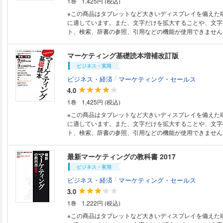
1巻
1,425円 (税込)
ターが日頃、疑問に思っているテーマを取り上げるととも
タルマーケティングの内容が満載の一冊になります。
※この商品はタブレットなど大きいディスプレイを備えた
に適しています。また、文字だけを拡大することや、文字
ト、検索、辞書の参照、引用などの機能が使用できません。 この1冊
LINEを“仕事”に徹底活用するノウハウが、丸ごと理解できる
は、単なる「友だちとの連絡ツール」ではありません。社
マーケティング基礎読本増補改訂版
ケジュール管理といった「仕事がラクになるツール」とし
ビジネス・実用
マーケティングや営業、人事など、企業が部門単位で活用
売り上げや顧客獲得にもつながります。本書は、ビジネス
/
ビジネス・経済
マーケティング・セールス
の仕事を効率化できる技（Tips）や、資生堂、ローソン
4.0
のケーススタディー、LINEの活用実態が理解できる独自
1巻
1,425円 (税込)
グ、キーパーソン・インタビューなどで構成。この1冊で、L
事”に徹底活用するノウハウが、丸ごと理解できます。
※この商品はタブレットなど大きいディスプレイを備えた
に適しています。また、文字だけを拡大することや、文字
ト、検索、辞書の参照、引用などの機能が使用できません。 昨年6月
行したムック「マーケティング基礎読本」に新たなコンテ
増補改訂版。 日進月歩の勢いで進化するデジタルマーケ
最新マーケティングの教科書 2017
るうえで、その前提となる「マーケティング」の基本を、
ビジネス・実用
ピックでわかりやすく解説する。 新年度を迎え、新たに
連部署に異動、配属になった新マーケターにとってはマー
/
ビジネス・経済
マーケティング・セールス
ロハとして、ベテランのマーケターにとっては今さら聞け
3.0
まった虎の巻として読んでおきたい１冊。 古典的手法か
1巻
1,222円 (税込)
ーケティングの考え方と手法がわかるムック。「マーケテ
を、キーワードとトピックでわかりやすく解説し、併せて
※この商品はタブレットなど大きいディスプレイを備えた
スタディ」、最新のマーケティングを語るキーマンのイン