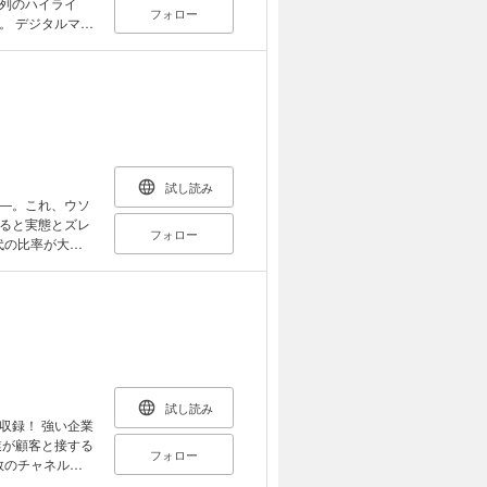
列のハイライ
フォロー
マー
マーケティング
すく解説。先進
を示す各種デー
の緒方氏、米有力
CEOなど、最新
マーケティング
試し読み
―。これ、ウソ
ードを、最前線で
ると実態とズレ
フォロー
揃え、35のキ
代の比率が大き
のが少子化で大き
に秀でた先進企
。20代の中で渡
も上回っていま
なリサーチ会社
言っていいでし
「数字で一般人を
46」を取り上
ないようにしよ
統計のプロらも
サーチの考え方
無批判にニュー
試し読み
って分かりやす
視聴者・閲覧者
収録！ 強い企業
体的な事例をケ
フォロー
例＞
数のチャネル
・内向き志向の若
ルでも顧客に同