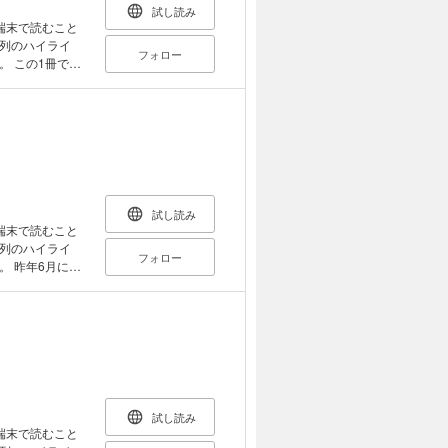
に、最新のデジ
試し読み
端末で読むこと
列のハイライ
フォロー
で、
！ 「LINE」
内の根回しやス
ても使えます。
すれば、商品の
パーソンが自分
、ヤマト運輸など
調査やランキン
INEを“仕
試し読み
端末で読むこと
列のハイライ
フォロー
に発
ンツが加わった
ティングを展開す
キーワードとト
マーケティング関
ケティングのイ
ない情報がまと
ら最新動向までマ
ィング」の基本
試し読み
「企業のケース
端末で読むこと
タビューも掲載