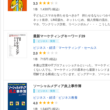
りやすく解説。 また、「需要予測」「売り上げ向上」「
3.3
員最適配置」などのトピックごとに、どのようなデータに
1巻
1,430円 (税込)
析手法を用いればよいかを「インデックス形式」で示します。 現在
でデータの分析を求められている方、分析に必要なフレー
子どもにスマホを持たせるべきか? 持たせるならいつから
手法を学びたい方など、データ・アナリティクスに関心を
ネット依存、LINE疲れ、ネットいじめ、個人情報の流出、 
ジネスパーソンにとって必読の一冊です。
マホ、ワンクリック詐欺、リベンジポルノ・・・ こうし
は無頓着ですが、守るべき親もまた残念ながら 「デジタ
くない世代です。 しかし想定されるリスクを把握し、子
最新マーケティングキーワード29
ルールを一緒につくることで、 大半のトラブルは回避可能です。
ビジネス・実用
はその必読情報をお届けします。「スマホリスク」からわ
親の務めです。「スマホ買って! 」「LINEやりたい! 」
/
ビジネス・経済
マーケティング・セールス
たとき、まずお読みいただきたい1冊です。
2.0
1巻
715円 (税込)
本書は営業やITプロフェッショナルといった、マーケティ
くない人でも、マーケティングの基本から最新トレンドま
理解できる構成になっています。ビッグデータ、ソーシャ
O2O、DMP、アトリビューションなど基本から最新まで
を、第一線で活躍している識者が「1ワードにつき見開き
ソーシャルメディア炎上事件簿
りやすく解説します。
ビジネス・実用
/
ビジネス・経済
ビジネス教養
4.0
1巻
1,540円 (税込)