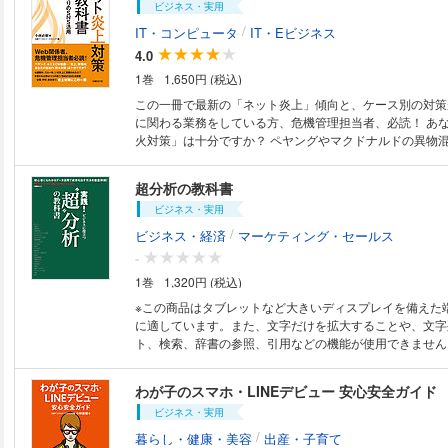
ンター長・石井龍夫氏や、ブルーカレント・ジャパン代表
ビジネス・実用
に関心をいだき、ネットやデジタル領域の経験・知見を持
長/CEO・本田哲也氏ら、最新のマーケティングの動向を
外部から採用したりする動きが広がっています。 社内に
/
IT・コンピュータ
IT・Eビジネス
「インタビュー」、マーケティングの理解を助ける「参考
ィングの専門部署を設ける企業も珍しくなくなりました。
4.0
デジタルマーケティングに代表される最新の動向に興味を
ティングの先端的な知識を身につけることは、マーケティ
ティングの基本を改めて学びたいという社会人はもちろん
1巻
1,650円 (税込)
る人はもちろん、隣接領域である広報宣伝、経営企画、営
グそのものの考え方や伝統的な手法といった基本を知りた
（情報技術）エンジニアなどにも必要不可欠なものに変わ
この一冊で最新の「ネット炎上」傾向と、ケース別の対策
やその上司、学生などにご覧いただきたいムックです。
す。 本書はそうした状況の変化を踏まえてデジタルマーケティングの専門
に関わる業務をしている方、危機管理担当者、必読！ あ
誌である「日経デジタルマーケティング」が企画・編集し
火対策」は十分ですか？ ペヤングやマクドナルドの異物混入騒ぎ、ルミネ
ルマーケティングを基礎から学びたいと考える人から、既
の動画広告、飲食店のいわゆる「バイトテロ」など、企業
ている人まで、多くの人の役に立つよう、さまざまな工夫
なる「ネット炎上」事件が絶えません。本書は、企業でウ
超分析の教科書
っています。 【主な内容】 ●巻頭特集 ヒット要因分析 ●デジタルマーケ
方、リスクマネジメントを担う方に向けて、最近の炎上ト
ティングの最新＆基本キーワード37 ●先進企業のケース
ビジネス・実用
要な準備・対策、炎上した際の対応までをまとめた“炎上対
を分析・解説 ●データ&ランキング ●マーケティング基礎
す。 組織として必要な準備・対策編では、SNSガイドラ
/
ビジネス・経済
マーケティング・セールス
収録し、社員研修の進め方を説明しています。有事の対応
-
実無根の場合」「誤解があった場合」「自社に非がある場
1巻
1,320円 (税込)
場合」「ネット右翼対応」などケース別に事例を基に対応
た。一方、「攻めのSNS活用」も成功事例10社を厳選し
※この商品はタブレットなど大きいディスプレイを備えた
す。企業、学校、自治体などあらゆる組織で役立つ、炎上
に適しています。また、文字だけを拡大することや、文字
す。
ト、検索、辞書の参照、引用などの機能が使用できません。 ビッグデ
時代が到来し、データの重要性が改めて見直されている今
に関わらず、仕事の中で「分析」を求められるケースが増
わが子のスマホ・LINEデビュー 安心安全ガイド
す。 統計学を学んだことの無い方でも、最低限の分析能
ビジネス・実用
スの中で必須のスキルといえます。 本ムックでは分析を行ううえで必要と
なる基本的な用語の解説から、様々な分析の手法、ケース
/
暮らし・健康・美容
出産・子育て