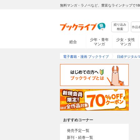
無料マンガ・ラノベなど、豊富なラインナップで18
絞り込み
検索
少年・青年
少女・女性
総合
マンガ
マンガ
電子書籍・漫画 ブックライブ
日経デジタル
おすすめコーナー
発売予定一覧
新刊・続巻一覧