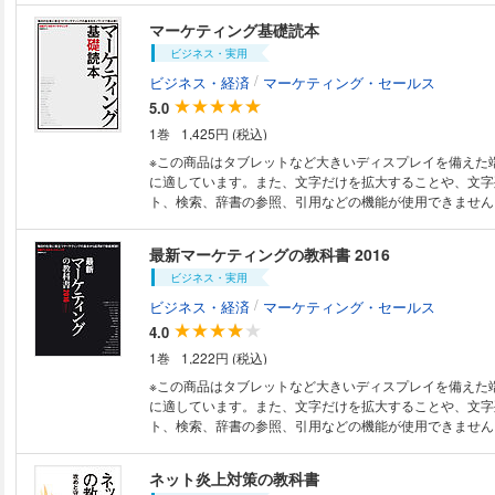
者急増で「海外旅行」に興味ナシ？ ・「キレる若者」が
じ「購入体験」を提供しようという取り組みのことです。
マーケティング基礎読本
教育が悪いから？ ・最近の若者は「政治」に興味がないの
ン・トゥ・オフライン）は、ECサイトなどのオンライン
建設に反対しているのは中高年のオヤジ？ ・訪日観光客
ビジネス・実用
ら、店舗などのオフラインへのチャネルへと顧客を誘導（
い」終了で崩壊したか？ ・「使える人材輩出大学」 ワー
組みのことで、 オムニチャネルという概念を構成する要
/
ビジネス・経済
マーケティング・セールス
大学？ ・禁酒すると早死にするって本当？ ・開票速報番
す。 本書は、そうしたオムニチャネルの基本を押さえつ
5.0
数％で「当確」が打てるのか？ ほか多数
超えて、新たな段階へと突入しようとしている最新の企業
1巻
1,425円 (税込)
しています。顧客に関するあらゆるデータを集約すること
とりの属性や趣味嗜好などを深く理解。スマートフォン向
※この商品はタブレットなど大きいディスプレイを備えた
ト広告、ソーシャルメディアといった全てのチャネルを通
に適しています。また、文字だけを拡大することや、文字
ライズした「おもてなし」の実現に挑戦している日本コカ
ト、検索、辞書の参照、引用などの機能が使用できません。 日進月歩
「SHIBUYA109」、パルコ、スターバックスといった「
いで進化するデジタルマーケティングを展開するうえでそ
るノウハウ」が満載です。 経営戦略の一環としてオムニチャネルの実践を
「マーケティング」の基本をキーワードとトピックでわか
最新マーケティングの教科書 2016
考えている経営企画担当者はもちろん、 マーケティング、
ます。 マーケティングに関する基本的な知識を、それぞれの章立ての中で
広い部門の方にお読みいただける１冊です。
ビジネス・実用
必須と思われるキーワードを解説する形式で提示していま
「PEST分析」「５F分析」「3C分析」「SWOT分析」
/
ビジネス・経済
マーケティング・セールス
ョン」「ターゲティング」「ポジショニング」「ユーザー
4.0
ス」「ブランド」「アクティベーション」といったキーワ
1巻
1,222円 (税込)
見開きで紹介。これらを順番に通して読むと、「環境分析
策立案」という基本的なマーケティングの流れに沿って、
※この商品はタブレットなど大きいディスプレイを備えた
で求められる知識や手法が理解できる構成になっています。 また、通
に適しています。また、文字だけを拡大することや、文字
BtoC向けとはやや様相が異なるBtoBマーケティングと
ト、検索、辞書の参照、引用などの機能が使用できません。 日進月歩
ーケティングについてはそれぞれ独立した章を立てて解説
新マーケティングがわかる定番ムック ここ１年ほどでデジタルマーケティ
えて、キッザニアやセコマ（旧セイコーマート）など優れ
ングをめぐる潮目が変わり、経営者の見方も変わってきて
ネット炎上対策の教科書
グを展開する企業の「ケーススタディ」、花王 デジタル
でデジタルに興味を持っていなかった大企業でもデジタル