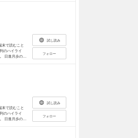
急増しているのは
O2O（オンライ
か？ ・保育園
のチャネルか
向け商戦は「爆買
送客）する取り
スト１位は○○
素の一つと言えま
組 なぜ開票率
つも、その段階を
事例を多数収録
で、顧客1人ひ
試し読み
けアプリやネッ
端末で読むこと
じて、パーソナ
列のハイライ
フォロー
・コーラや
の勢
強い企業だけが知
の前提となる
りやすく解説し
IT、営業など幅
す。例えば
「セグメンテーシ
エクスペリエン
ードをそれぞれ
→戦略立案→施
試し読み
それぞれの段階
端末で読むこと
常の
列のハイライ
フォロー
最新のデジタルマ
の最
しています。加
たマーケティン
います。 これま
マーケティングセ
マーケティング