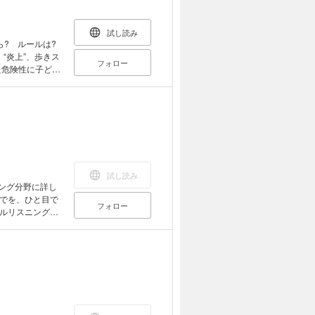
コスト削減」「人
着目し、どの分
、業務
試し読み
ムワークや分析
? ルールは?
持つ、全てのビ
“炎上”、歩きス
フォロー
た危険性に子ども
ル」にはあまり強
どもと話し合って
 本書で
が子を守るのは
とわが子にせがまれ
試し読み
ング分野に詳し
でを、ひと目で
フォロー
ルリスニング、
の必須キーワード
2ページ」で分か