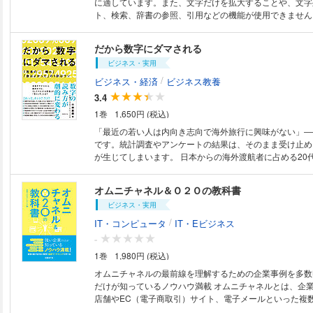
に適しています。また、文字だけを拡大することや、文字
する。
ト、検索、辞書の参照、引用などの機能が使用できません。 デジタル
ケティングの最新動向がこれ１冊で分かる！ 「マーケティングの教科書」
好評シリーズ第4弾。日進月歩の勢いで進化するデジタル
だから数字にダマされる
の世界を、最新キーワードと基本のキーワードで分かりや
ビジネス・実用
企業のケーススタディと、マーケティングの最前線の動き
タ＆ランキングも併載。 ヒットした商品や事象の背景を探る「ヒットの分
/
ビジネス・経済
ビジネス教養
析」ほか、バルミューダの寺尾社長、中川政七商店CDO
3.4
マーケティング支援会社HubSpotのブライアン・ハリガン
1巻
1,650円 (税込)
のマーケティングを語るキーマンのインタビューも掲載。
リサーチを深く理解するための講座も収録しました。 ●最新＆基本キーワ
「最近の若い人は内向き志向で海外旅行に興味がない」―
ード 2016年から2017年にかけて重要になる最新キーワ
です。統計調査やアンケートの結果は、そのまま受け止め
活躍する識者らが解説。「DMP」など基本のキーワードも
が生じてしまいます。 日本からの海外渡航者に占める20
ーワードを掲載 ●先進企業のケーススタディ 資生堂、パナソニック、スタ
く下がっている。これは事実。しかし20代の人口そのも
ーバックス・コーヒーほかデジタルマーケティングの活用
く減っているのだから、20代の渡航者も減るのは当然です
オムニチャネル＆Ｏ２Ｏの教科書
業の取り組みを分析・解説 ●データ＆ランキング 「日経デジタルマーケテ
航者の割合をみると、80年代後半のバブル期の20代より
ィング」が独自に調査したデータや、ニールセンなど様々
ビジネス・実用
す。「若者の海外旅行離れ」はかなり無理がある。ウソと
が発表したデータに基づく最新事情分析＆提言 ●ヒット分析 大ヒットした
ょう。 いわゆる「統計にダマされない」系の本では、
/
IT・コンピュータ
IT・Eビジネス
「ポケモンGO」や、女性アイドル界で存在感を増す「欅坂
ダマして買わせようとする悪い大人がいるから、惑わされ
-
げ、そのマーケティングを分析 ●講座 マーケティングを支える1つである
う」という趣旨のものが多いですが、学者やアナリストら
マーケティングリサーチを取り上げ、最近流行しているリ
1巻
1,980円 (税込)
意図せず検証を欠いたデータを公表し、それをメディアが
やそれを可能にしている最新のテクノロジーなどを順を追
スとして報じることで、おかしな数字が悪意なくニュース
オムニチャネルの最前線を理解するための企業事例を多数
く解説
に届いてしまっているのが実情です。本書ではそうした具
だけが知っているノウハウ満載 オムニチャネルとは、企業が顧客と接する
ースに分けて紹介し、違った角度からの見方を提示します。 ＜紹介事
店舗やEC（電子商取引）サイト、電子メールといった複
・消費不況の元凶は、モノを欲しがらない若者のせい？ 
（接点）を統合的に扱えるようにすることで、どのチャネ