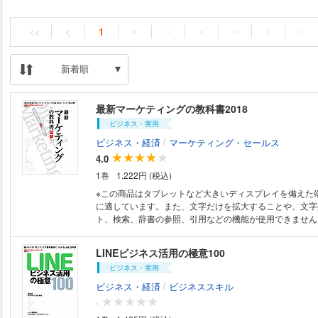
<<
<
1
・
・
・
・
・
・
新着順
最新マーケティングの教科書2018
ビジネス・実用
/
ビジネス・経済
マーケティング・セールス
4.0
1巻
1,222円 (税込)
※この商品はタブレットなど大きいディスプレイを備えた
に適しています。また、文字だけを拡大することや、文字
ト、検索、辞書の参照、引用などの機能が使用できません。 最新版は
ーケターが確実に押さえておく必要のある「技術キーワー
同一カテゴリーのアプリを比較しながらマーケティングへ
LINEビジネス活用の極意100
する「アプリカテゴリー解説」といったページも新たに掲
ビジネス・実用
最後に、トレンド分析として「Nintendo Switchはどれ
るか」「物流ラストワンマイル問題解決の処方箋」「テレ
/
ビジネス・経済
ビジネススキル
ネイティブアプリゲームのプレー（アクティブプレーヤー
-
うな関係があるのか」などにもフォーカスします。 本誌はデジタルマーケ