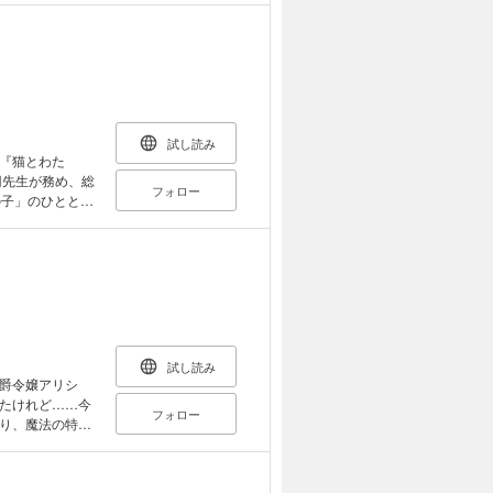
なのにその運命
忘れてください」
けが、どうして
、もしかして、最
試し読み
『猫とわた
フォロー
の子」のひととき
試し読み
爵令嬢アリシ
たけれど……今
フォロー
り、魔法の特訓
月日は流れ、16
しく明るい彼女
、そろそろスト