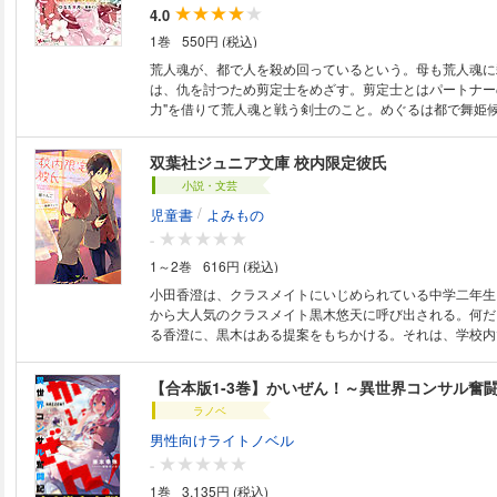
4.0
1巻
550円 (税込)
荒人魂が、都で人を殺め回っているという。母も荒人魂に
は、仇を討つため剪定士をめざす。剪定士とはパートナー
力"を借りて荒人魂と戦う剣士のこと。めぐるは都で舞姫
10年振りの再会を果たした。喜ぶのもつかの間、彼女は
娘。庶民のめぐるが簡単に声をかけることもできない存在
双葉社ジュニア文庫 校内限定彼氏
そんな半人前のめぐるの前に、荒人魂を生む者が現れる!!
小説・文芸
/
児童書
よみもの
-
1～2巻
616円 (税込)
小田香澄は、クラスメイトにいじめられている中学二年生
から大人気のクラスメイト黒木悠天に呼び出される。何だ
る香澄に、黒木はある提案をもちかける。それは、学校内
の“ふり”をしてくれたら、香澄をいじめから助けてあげる
【合本版1-3巻】かいぜん！～異世界コンサル奮
ラノベ
男性向けライトノベル
-
1巻
3,135円 (税込)