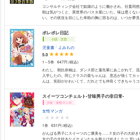
コンサルティング会社で奴隷のように働かされ、社畜同然
助は気がつくと、異世界のパスタ屋にいた。味は悪くない
い。その状況を目にした幸助の胸に宿るのは、いつか夢見
で、経営者たちを笑顔にしたい」という決意―― 「あな
行らせてみせます！」 サラリーマン時代に磨かれた経験
ポレポレ日記
幸助の商売繁盛&成り上がり奮闘劇が始まる！ 食料販売
小説・文芸
異世界に特有な経営課題の『改善』に挑む、お仕事ファン
ろし番外編も収録！
/
児童書
よみもの
5.0
1～5巻
647円 (税込)
わたし、朝比奈柚は、ダンス部と蓮先輩にあこがれて、流
入学したの。同じクラスの葵ちゃんは、意志が強くてカッ
んは、笑顔がかわいくて、だれとでも仲良くできちゃうコ
は、わたしだけ? でもね! ダンス部で、チーム･ギャラク
うにがんばるよっ! 友情、恋、部活、すべてはこれから。
スイーツコンチェルト-甘味男子の非日常-
スタート!
少女・女性マンガ
女性マンガ
-
1巻
631円 (税込)
がんばる男子にスイーツのご褒美を……!! 女の子の大好
女の子の大好きなイケメンたちを散りばめました☆ 甘い