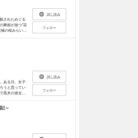
試し読み
殺されためぐる
の舞姫が放つ"花
フォロー
候補の桜みらいと
四大流派の跡継ぎ
になっていた。
試し読み
。ある日、女子
ろうと思ってい
フォロー
で黒木の彼女
というもので。
闘記～