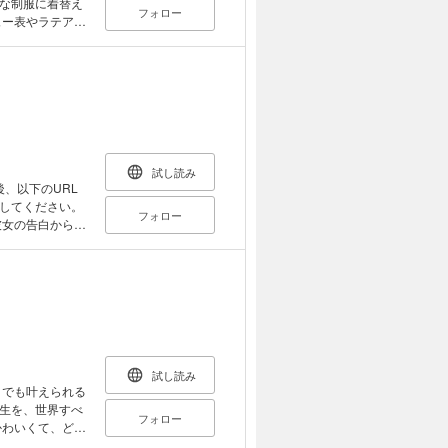
な制服に着替え
フォロー
ュー表やラテアー
きカフェ」なの
こまれて、アイは
けが気づいてい
仕掛けられた謎、
……双子の妹・
イは謎を解く！
って、だれなん
試し読み
大きな手掛か
、以下のURL
してください。
フォロー
彼女の告白から俺
だと思ってい
少年とセカイを
ISAKI
ION (C)2021
試し読み
」でも叶えられる
生を、世界すべ
フォロー
かわいくて、どこ
ば誰も逆らう気に