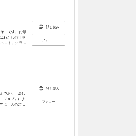
かけられ
試し読み
一年生です。お母
はわたしの仕事
フォロー
んのコト。クラス
うは思えなく
に住むことになっ
じゃないって知
ショな青春グラフ
試し読み
まであり、決し
「ジョブ」によ
フォロー
界に一人の若者
が持つ能力、そ
ェンジ能力だっ