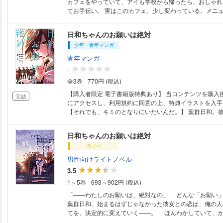
カフェをやっていて、アイも学校から帰ったら、おしゃれ
てお手伝い。 実はこのカフェ、少し変わっている。メニ
ト……店のいたるところに「謎」が仕掛けられた、「謎解
だ。 そんなカフェだから、お客さんからもよく謎が持ち
日和ちゃんのお願いは絶対
図らずも、いろんな謎を解くことに。実はアイは、自分だ
少年・青年マンガ
ない、ずば抜けた推理力の持ち主なのだ。 ラテアートに
秘伝のケーキの暗号レシピ、パフェに隠されたメッセージ
青年マンガ
リン、幼馴染みの年上の男の子・シロちゃんと一緒に、ア
-
そしてアイは図らずも、家族の秘密に向き合うことに。私
全3巻
770円 (税込)
だろう？ アイが挑むのは、10の謎と、1つの秘密。謎を解くヒントは、す
べて【問題編】の中に！ いくつもある図やイラストも、
【購入者限定 電子書籍版特典あり】 当コンテンツを購入後
完結
り。謎解きカフェの名探偵に、きみはなれるか？
にアクセスし、利用規約に同意の上、特典イラストを入手
【それでも、キミのとなりにいたいんだ。】 葉群日和。
たちはごく普通の恋人として当たり前の日々を過ごすもの
た。彼女の『お願い』を知るまでは――…これは、一人の
日和ちゃんのお願いは絶対
も巻き込む力を持つ少女の、甘く切ない最後の恋物語。 (C)M
ラノベ
SAGINOMIYA 2020 Licensed by KADOKAWA CORPORAT
Tsukasa Arima
男性向けライトノベル
3.5
1～5巻
693～902円 (税込)
「――わたしのお願いは、絶対なの」 どんな「お願い
葉群日和。始まるはずじゃなかった彼女との恋は、俺の人
てを、決定的に変えていく――。 ほんわかしていて、
かちょっと流されがちで。 それなのに、聞いてしまえ