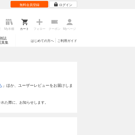
無料会員登録
ログイン
歴
My本棚
カート
フォロー
クーポン
Myページ
雑誌
はじめての方へ
ご利用ガイド
写真集
も
」ほか、ユーザーレビューをお届けしま
された際に、お知らせします。