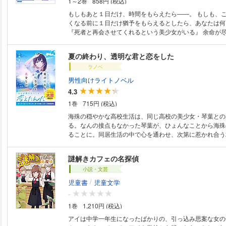
1～2巻
858円 (税込)
もしもあと１日だけ、時間をもらえたら――。 もしも、この世界からいな
くなる前に１日だけ猶予をもらえるとしたら、あなたは何
『死者と再会させてくれるという美少女がいる』 余命が
イナスとなってしまったあなたの前へ、そんな噂と共に現
と名乗る天使の少女。 彼女の役目は、肉体を失った魂の
夏の終わり、透明な君と恋をした
ることらしい。 そのために、アイは憎まれ口を忘れない
ラノベ
棒・悪魔のディアと一緒に、人の世界に降りてくる。 「――ねえ、あなた
の未練はなんですか？」 ひどく美しい姿をした天使は、ひとりぼっちにな
男性向けライトノベル
った魂へ問いかけていく。 その優しい声は、死んでも諦
4.3
った一つの想いをそれぞれの胸に浮かび上がらせていって
1巻
715円 (税込)
た約束を守ること。好きなあの子を笑顔にすること。愛す
うとごめんなさいを伝えること。ずっとしてみたかったデ
海殊の穏やかな高校生活は、同じ高校の美少女・琴葉との
と。大切な人の晴れの日を祝うこと。 「どうか、あなたが大好きな人に笑
る。なんの接点もなかった琴葉が、ひょんなことから海殊
顔で『さよなら』って言えますように」 これはあなたの最期のために心を
ることに。同居生活の中で心を通わせ、次第に惹かれ合う
尽くす、優しくてちょっぴり泣き虫な天使との出会いと別れの
には「秘密」があった。ある日を境に、周りの人間から琴
の作品は底本と同じクオリティのカラーイラスト、モノク
れ、さらに琴葉の存在そのものすら消え去っていき……。
謎解きカフェの名探偵
トが収録されています。
う忘れていいよ」真実を知った海殊は、それでも彼女と生
小説・文芸
するが――。精一杯“今”を生きる2人の姿に涙する、第7
賞大賞受賞作。
/
児童書
児童文学
-
1巻
1,210円 (税込)
アイは中学一年生になったばかりの、引っ込み思案な女の