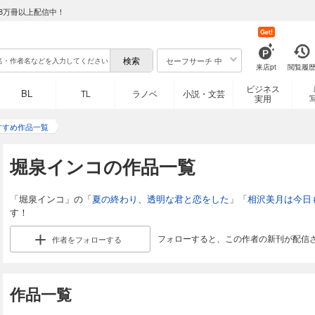
8万冊以上配信中！
Get!
セーフサーチ 中
来店pt
閲覧履
ビジネス
BL
TL
ラノベ
小説・文芸
実用
すすめ作品一覧
堀泉インコの作品一覧
「堀泉インコ」の「
夏の終わり、透明な君と恋をした
」「
相沢美月は今日
す！
フォローすると、この作者の新刊が配信
作者を
フォローする
作品一覧