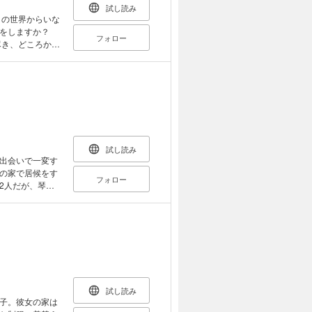
試し読み
をしますか？
フォロー
尽き、どころかマ
れたのは、アイ
最期の願いを叶え
ひねくれものの相
めきれなかったた
。 いつか交わし
る人にありがと
試し読み
ートをするこ
出会いで一変す
の家で居候をす
フォロー
2人だが、琴葉
物語。 ※こ
葉の記憶が失わ
ロの挿絵イラス
「私のこと、も
きることを決意
回スターツ文庫大
試し読み
子。彼女の家は