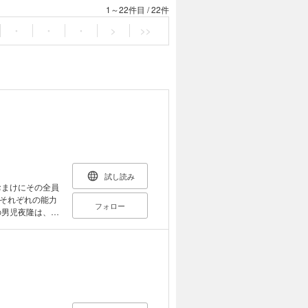
1～22件目
/
22件
・
・
・
>
>>
試し読み
まけにその全員
それぞれの能力
フォロー
の男児夜隆は、な
まあ兄妹仲はい
えるようになっ
せない大問題が
 北大路家の美
これは、特殊な家