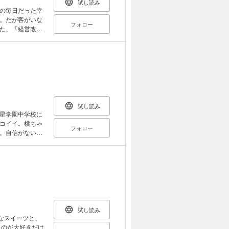
試し読み
の毎日だった幸
。だが客がいな
フォロー
た、「経営改善
たのお店、僕が流
と知識を活かした
店、武器屋等で、
タジー！ 書き下
試し読み
星学園中学校に
コイイ。桃ちゃ
フォロー
。自信がないの
シーに選ばれるよ
柚の中学校生活
試し読み
きなスイーツと、
ものが大好きだけ