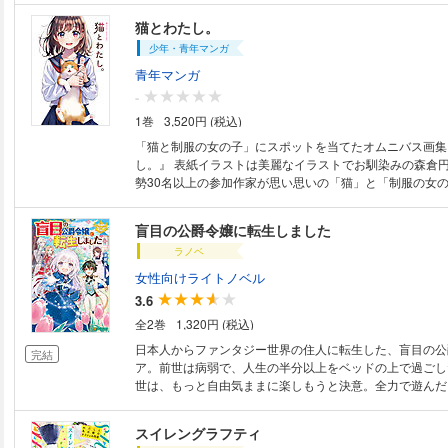
などなれない「お願い」の力を持つ日和と、ただの一般人
猫とわたし。
に付き添うことになってしまった俺。 「――でも、もう
少年・青年マンガ
世界なんて案外簡単に壊れてしまうのに、俺たちの恋だ
も終わってくれない――。 これは終われないセカイの
青年マンガ
後の恋物語。
-
1巻
3,520円 (税込)
「猫と制服の女の子」にスポットを当てたオムニバス画集
し。』 表紙イラストは美麗なイラストでお馴染みの森倉円先生が務め、総
勢30名以上の参加作家が思い思いの「猫」と「制服の女
を切り取った描き下ろしイラストを多数収録。 また2名の作家によるショ
ートコミックも収録した画集となります。
盲目の公爵令嬢に転生しました
ラノベ
女性向けライトノベル
3.6
全2巻
1,320円 (税込)
日本人からファンタジー世界の住人に転生した、盲目の公
完結
ア。前世は病弱で、人生の半分以上をベッドの上で過ごし
世は、もっと自由気ままに楽しもうと決意。全力で遊んだ
をしたり、転生ライフを思う存分、満喫していた。やがて
歳になったある日、アリシアは、とある少女と出会う。優
スイレングラフティ
と次第にうちとけていくアリシアだけど――「アリシア様