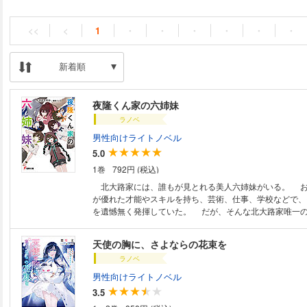
<<
<
1
・
・
・
・
・
・
新着順
夜隆くん家の六姉妹
ラノベ
男性向けライトノベル
5.0
1巻
792円 (税込)
北大路家には、誰もが見とれる美人六姉妹がいる。 お
が優れた才能やスキルを持ち、芸術、仕事、学校などで、
を遺憾無く発揮していた。 だが、そんな北大路家唯一
ぜか極めて平々凡々。肩身の狭い日々を過ごしながらも、
いし、身の丈にも合ってるし、問題なし。……と、そう思
天使の胸に、さよならの花束を
て久しいが、それでもまだひとつだけ、この家には見過ご
ラノベ
あって――。 北大路家の三箇条その１『魔法は秘密』
人姉妹、その正体は、現代を生きる魔女なのだった。 
男性向けライトノベル
族を持つ普通の少年の、かけがえのない日常の物語。
3.5