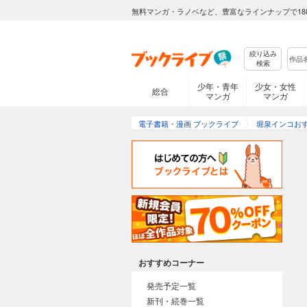
無料マンガ・ラノベなど、豊富なラインナップで18
絞り込み
検索
少年・青年
少女・女性
総合
マンガ
マンガ
電子書籍・漫画 ブックライブ
堀泉インコお
おすすめコーナー
発売予定一覧
新刊・続巻一覧