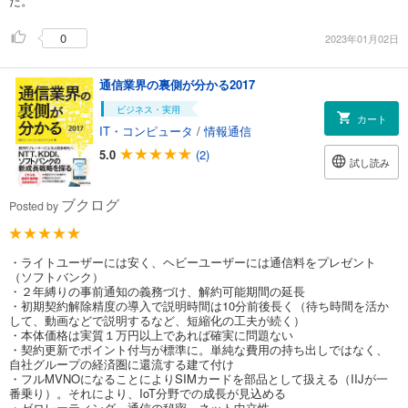
た。
0
2023年01月02日
通信業界の裏側が分かる2017
ビジネス・実用
カート
IT・コンピュータ
/
情報通信
5.0
(2)
試し読み
ブクログ
Posted by
・ライトユーザーには安く、ヘビーユーザーには通信料をプレゼント
（ソフトバンク）
・２年縛りの事前通知の義務づけ、解約可能期間の延長
・初期契約解除精度の導入で説明時間は10分前後長く（待ち時間を活か
して、動画などで説明するなど、短縮化の工夫が続く）
・本体価格は実質１万円以上であれば確実に問題ない
・契約更新でポイント付与が標準に。単純な費用の持ち出しではなく、
自社グループの経済圏に還流する建て付け
・フルMVNOになることによりSIMカードを部品として扱える（IIJが一
番乗り）。それにより、IoT分野での成長が見込める
・ゼロレーティング、通信の秘密、ネット中立性