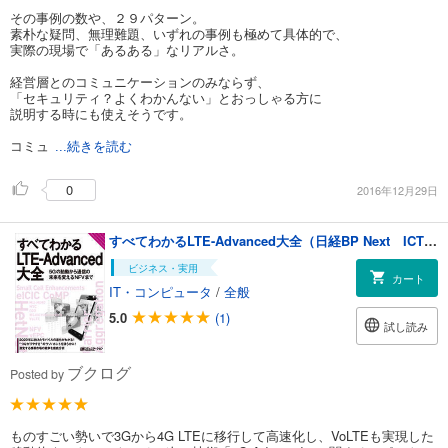
その事例の数や、２９パターン。
素朴な疑問、無理難題、いずれの事例も極めて具体的で、
実際の現場で「あるある」なリアルさ。
経営層とのコミュニケーションのみならず、
「セキュリティ？よくわかんない」とおっしゃる方に
説明する時にも使えそうです。
コミュ
...続きを読む
0
2016年12月29日
すべてわかるLTE-Advanced大全（日経BP Next ICT選書）
ビジネス・実用
カート
IT・コンピュータ
/
全般
5.0
(1)
試し読み
ブクログ
Posted by
ものすごい勢いで3Gから4G LTEに移行して高速化し、VoLTEも実現した