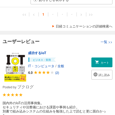
<<
<
1
・
・
・
>
>>
日経コミュニケーションの詳細検索へ
ユーザーレビュー
一覧
>>
成功するIoT
ビジネス・実用
カート
IT・コンピュータ
/
全般
4.0
(2)
試し読み
ブクログ
Posted by
国内外のIoTの活用事例集。
セキュリティや法整備における課題や事例も紹介。
別書で組み込みシステムの仕組みを勉強した上で読むと更に面白かっ