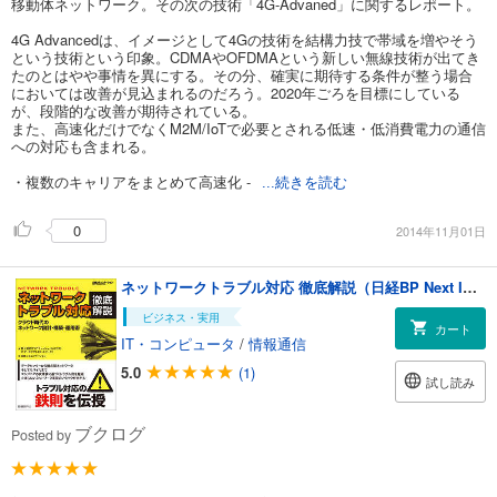
移動体ネットワーク。その次の技術「4G-Advaned」に関するレポート。
4G Advancedは、イメージとして4Gの技術を結構力技で帯域を増やそう
という技術という印象。CDMAやOFDMAという新しい無線技術が出てき
たのとはやや事情を異にする。その分、確実に期待する条件が整う場合
においては改善が見込まれるのだろう。2020年ごろを目標にしている
が、段階的な改善が期待されている。
また、高速化だけでなくM2M/IoTで必要とされる低速・低消費電力の通信
への対応も含まれる。
・複数のキャリアをまとめて高速化 -
...続きを読む
0
2014年11月01日
ネットワークトラブル対応 徹底解説（日経BP Next ICT選書）
ビジネス・実用
カート
IT・コンピュータ
/
情報通信
5.0
(1)
試し読み
ブクログ
Posted by