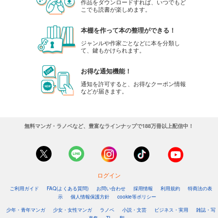
作品をダウンロードすれば、いつでもど
こでも読書が楽しめます。
本棚を作って本の整理ができる！
ジャンルや作家ごとなどに本を分類し
て、鍵もかけられます。
お得な通知機能！
通知を許可すると、お得なクーポン情報
などが届きます。
無料マンガ・ラノベなど、豊富なラインナップで188万冊以上配信中！
ログイン
ご利用ガイド
FAQ(よくある質問)
お問い合わせ
採用情報
利用規約
特商法の表
示
個人情報保護方針
cookie等ポリシー
少年・青年マンガ
少女・女性マンガ
ラノベ
小説・文芸
ビジネス・実用
雑誌・写
真集
TL
BL