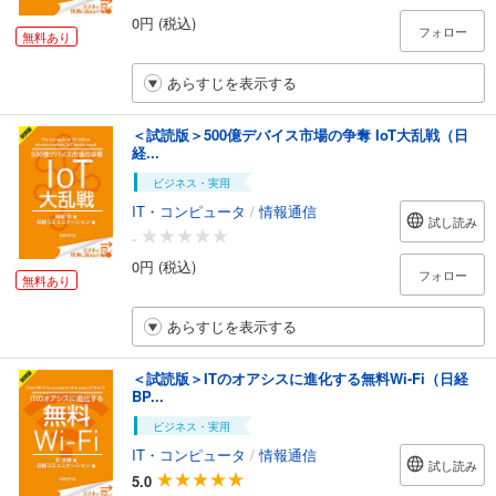
0円 (税込)
フォロー
無料あり
あらすじを表示する
＜試読版＞500億デバイス市場の争奪 IoT大乱戦（日
経...
ビジネス・実用
IT・コンピュータ
/
情報通信
試し読み
-
0円 (税込)
フォロー
無料あり
あらすじを表示する
＜試読版＞ITのオアシスに進化する無料Wi-Fi（日経
BP...
ビジネス・実用
IT・コンピュータ
/
情報通信
試し読み
5.0