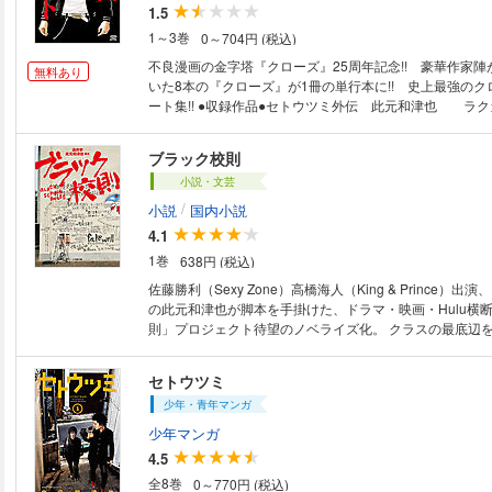
「オッドタクシー」。人気漫画家・此元和津也が書き下ろ
1.5
に完全ノベライズ！巻頭カラーで人物相関図と名場面も収
1～3巻
0～704円 (税込)
不思議な世界を、小説でもお楽しみください。 ※この作品はカラーが含ま
れます。
不良漫画の金字塔『クローズ』25周年記念!! 豪華作家
無料あり
いた8本の『クローズ』が1冊の単行本に!! 史上最強の
ート集!! ●収録作品●セトウツミ外伝 此元和津也 ラ
し CROWS VS. HAKAIJU～最強より最凶 本田真
Ladies 鈴木大 鳳仙鉄の掟 平川哲弘 セイ＆セイヤV
ブラック校則
原真也 FAKE FUR-不死身のハイジ- オオイシヒロ
小説・文芸
St.Emperor 武論尊・原哲夫(原案) 河田雄志(シナリオ) 
(協力)
/
小説
国内小説
4.1
1巻
638円 (税込)
佐藤勝利（Sexy Zone）高橋海人（King & Prince）
の此元和津也が脚本を手掛けた、ドラマ・映画・Hulu横
則」プロジェクト待望のノベライズ化。 クラスの最底辺
（佐藤勝利）と中弥（高橋海人）。ある日、恋するあの子
美しい栗色の髪を黒く染めるよう強要され不登校に。『こ
セトウツミ
もうたくさんだ』…いま2人の男子高校生が立ち上がる！ 
少年・青年マンガ
でも何かを変えることができる。ダメな自分でも一歩踏み
ない。恋するあの子のため、500人の生徒の自由を手に入
少年マンガ
「ブラック校則」と大人たちに立ち向かう。創楽＆中弥コ
4.5
る、奇想天外な戦い方とは？
全8巻
0～770円 (税込)