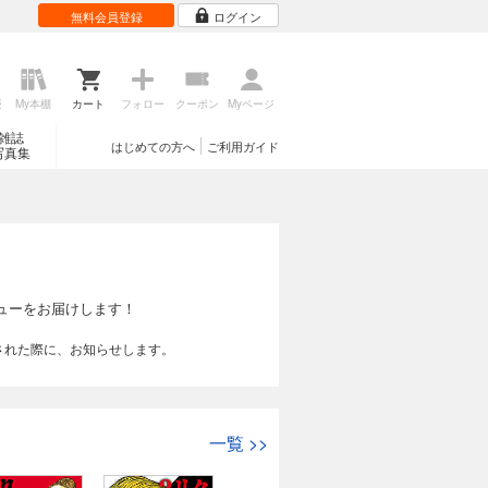
無料会員登録
ログイン
歴
My本棚
カート
フォロー
クーポン
Myページ
雑誌
はじめての方へ
ご利用ガイド
写真集
ューをお届けします！
された際に、お知らせします。
一覧
>>