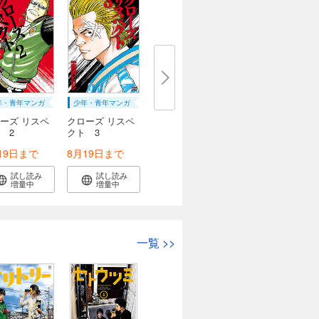
年・青年マンガ
少年・青年マンガ
ーズ リスペ
クローズ リスペ
 2
クト 3
19日まで
8月19日まで
試し読み
試し読み
増量中
増量中
一覧
>>