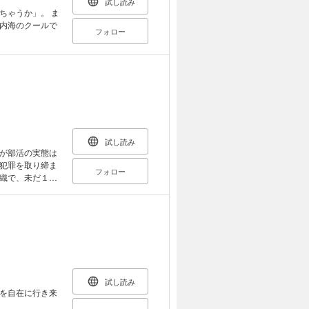
試し読み
ちゃうか」。 ま
内海のクールで
フォロー
試し読み
が部活の実態は
犯罪を取り締ま
フォロー
織で、未だ１ポ
カの疾走！ リ
試し読み
を自在に行き来