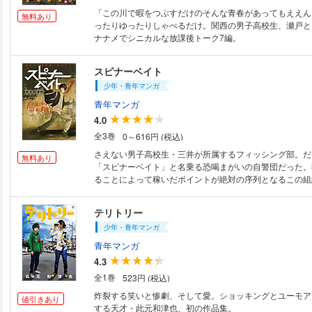
「この川で暇をつぶすだけのそんな青春があってもええん
無料あり
ったりゆったりしゃべるだけ。関西の男子高校生、瀬戸と
ナナメでシニカルな放課後トーク7編。
スピナーベイト
少年・青年マンガ
青年マンガ
4.0
全3巻
0～616円 (税込)
さえない男子高校生・三井が所属するフィッシング部。だ
無料あり
「スピナーベイト」と名乗る恐喝まがいの自警団だった。
ることによって稼いだポイントが絶対の序列となるこの組
イントも稼ぐことが出来ない三井の明日は…？ 臆病者とバ
アル青春バイオレンス第１巻!!
テリトリー
少年・青年マンガ
青年マンガ
4.3
全1巻
523円 (税込)
炸裂する笑いと惨劇、そして愛。ショッキングとユーモア
値引きあり
する天才・此元和津也、初の作品集。