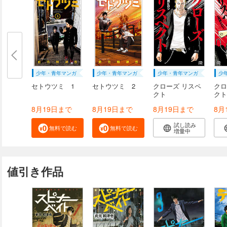
少年・青年マンガ
少年・青年マンガ
少年・青年マンガ
少
セトウツミ 1
セトウツミ 2
クローズ リスペ
クロ
クト
クト
8月19日まで
8月19日まで
8月19日まで
8月
試し読み
無料で読む
無料で読む
増量中
値引き作品