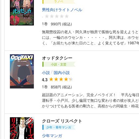
ラノベ
ぶった男が店内に座っているのを見つけるまでは。不可解
店を非日常へ連れ込む。 何が本当で、何が嘘なのか。謎
男性向けライトノベル
伏線と巧みな会話劇がクセになる、美しくエモーショナル
-
テリー。
1巻
990円 (税込)
無期懲役囚の老人・阿久津が独房で孤独な死を迎えようと
には、一輪のホウセンカ・・・・・・。阿久津は、ホウセ
く。「お前たちが来た日のこと、よく覚えてるぜ」1987
転の物語は始まった――。大好評だったTVアニメ『オッ
督・木下麦×脚本・此元和津也のコンビでおくる劇場版ア
オッドタクシー
化!! 本編のサイドストーリーも特別収録、木下監督の描
小説・文芸
トも!!
/
小説
国内小説
4.3
1巻
858円 (税込)
超話題のアニメーション、完全ノベライズ！ 平凡な毎日を送るタクシー
運転手・小戸川。少し偏屈で無口な変わり者の彼が友人と
かりつけでもある医者の剛力と、高校からの同級生・柿花
川が乗せるのは、どこかクセのある客ばかり。バズりたく
大学生・樺沢、何かを隠す看護師・白川、いまいち売れな
クローズ リスペクト
ホモサピエンス、街のゴロツキ・ドブ、売出し中のアイド
少年・青年マンガ
キッス。車内で交わされる何でも無いはずの会話が、やが
と繋がっていく──。 主演に花江夏樹を迎えた超話題の
少年マンガ