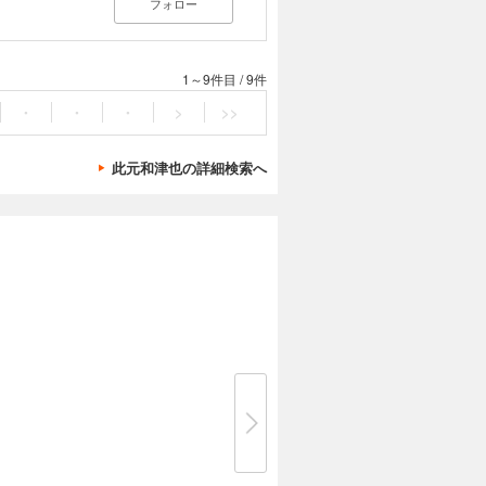
フォロー
1～9件目
/
9件
・
・
・
>
>>
此元和津也の詳細検索へ