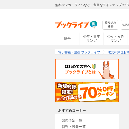
無料マンガ・ラノベなど、豊富なラインナップで18
絞り込み
検索
少年・青年
少女・女性
総合
マンガ
マンガ
電子書籍・漫画 ブックライブ
此元和津也お
おすすめコーナー
発売予定一覧
新刊・続巻一覧