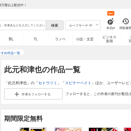
8万冊以上配信中！
Get!
セーフサーチ 中
来店pt
閲覧履
ビジネス
BL
TL
ラノベ
小説・文芸
実用
すすめ作品一覧
此元和津也の作品一覧
「此元和津也」の「
セトウツミ
」「
スピナーベイト
」ほか、ユーザーレビ
フォローすると、この作者の新刊が配信
作者を
フォローする
期間限定無料