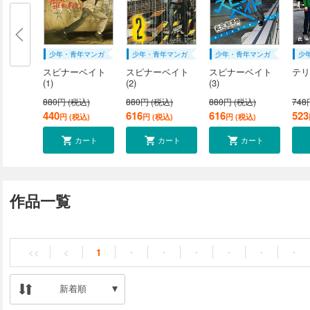
少年・青年マンガ
少年・青年マンガ
少年・青年マンガ
少
スピナーベイト
スピナーベイト
スピナーベイト
テリ
(1)
(2)
(3)
880円 (税込)
880円 (税込)
880円 (税込)
748
440
616
616
523
円 (税込)
円 (税込)
円 (税込)
カート
カート
カート
作品一覧
<<
<
1
・
・
・
・
・
・
新着順