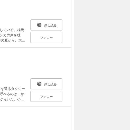
な強盗事件が、
が謎を呼ぶ緻密な
な青春群像ミス
試し読み
している。枕元
ンカの声を聴
フォロー
年の夏から、大逆
ドタクシー』の監
ニメ、完全小説
きおろしイラス
試し読み
呼べるのは、か
フォロー
ぐらいだ。小戸
てしょうがない
い芸人コンビ・
ル・ミステリー
て1人の少女へ
アニメーション