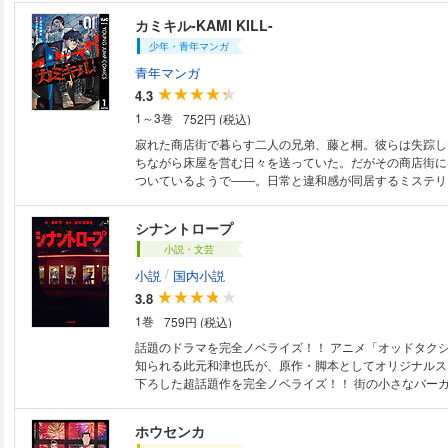
カミキル-KAMI KILL-
少年・青年マンガ
青年マンガ
4.3
1～3巻
752円 (税込)
寂れた商店街で暮らす二人の兄弟、藤と桐。彼らは失踪し
ちながら床屋を営む日々を送っていた。だがその商店街には
ついているようで――。日常と違和感が同居するミステリ
シナントロープ
小説・文芸
/
小説
国内小説
3.8
1巻
759円 (税込)
話題のドラマを完全ノベライズ！！ アニメ「オッドタクシー」の脚本でも
知られる此元和津也氏が、原作・脚本としてオリジナルス
下ろした超話題作を完全ノベライズ！！ 街の小さなバー
ナントロープ」では、８人の若者たちが働いている。大学
は、同僚の水町ことみに想いを寄せていた。都成は今日も
ホウセンカ
らない穏やかな一日が始まると思っていた──オレンジ色