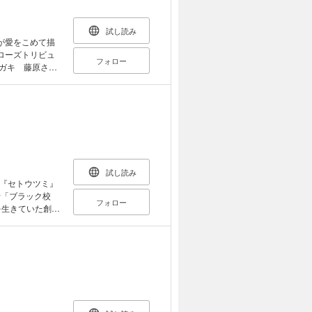
した脚本をもと
録。唯一無二の
試し読み
陣が愛をこめて描
クローズトリビュ
フォロー
クガキ 藤原さと
吾 クローズ
S.鈴蘭!! 桑
ト クローズ
行徒妹(作画) 行徒
試し読み
出演、『セトウツミ』
断「ブラック校
フォロー
を生きていた創楽
が生まれ持った
んなルールは、
ちっぽけな自分
出せるかもしれ
れるために、
ンビが繰り広げ