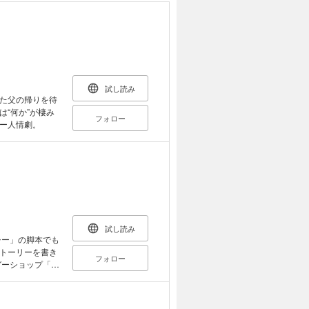
試し読み
た父の帰りを待
“何か”が棲み
フォロー
ー人情劇。
試し読み
トーリーを書き
フォロー
ガーショップ「シ
生の都成剣之介
、いつもと変わ
の目出し帽をか