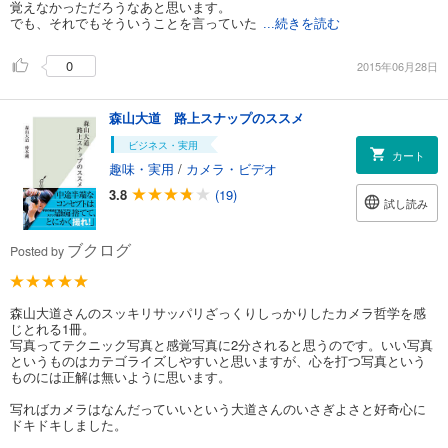
覚えなかっただろうなあと思います。
でも、それでもそういうことを言っていた
...続きを読む
0
2015年06月28日
森山大道 路上スナップのススメ
ビジネス・実用
カート
趣味・実用
/
カメラ・ビデオ
3.8
(19)
試し読み
ブクログ
Posted by
森山大道さんのスッキリサッパリざっくりしっかりしたカメラ哲学を感
じとれる1冊。
写真ってテクニック写真と感覚写真に2分されると思うのです。いい写真
というものはカテゴライズしやすいと思いますが、心を打つ写真という
ものには正解は無いように思います。
写ればカメラはなんだっていいという大道さんのいさぎよさと好奇心に
ドキドキしました。