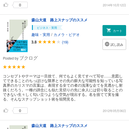
0
2014年10月12日
森山大道 路上スナップのススメ
ビジネス・実用
カート
趣味・実用
/
カメラ・ビデオ
3.8
(19)
試し読み
ブクログ
Posted by
コンセプトやテーマは一旦捨て、何でもよく見てすべて写せ……意図し
てできることのちっぽけな限界とその先の膨大な可能性を知っている写
真界のカリスマの言葉は、表現する全ての者の浅薄な企てを見透かし射
抜くだろう。一種の諦念にも似た見切りの先に余人には切り取ることの
できない生々しく匂い立つような空気が現出する。名を捨てて実を撮
る、そんなスナップショット術を垣間見る。
0
2012年05月06日
森山大道 路上スナップのススメ