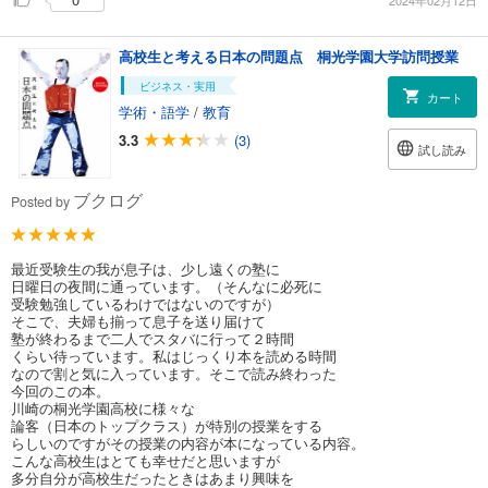
2024年02月12日
高校生と考える日本の問題点 桐光学園大学訪問授業
ビジネス・実用
カート
学術・語学
/
教育
3.3
(3)
試し読み
ブクログ
Posted by
最近受験生の我が息子は、少し遠くの塾に
日曜日の夜間に通っています。（そんなに必死に
受験勉強しているわけではないのですが）
そこで、夫婦も揃って息子を送り届けて
塾が終わるまで二人でスタバに行って２時間
くらい待っています。私はじっくり本を読める時間
なので割と気に入っています。そこで読み終わった
今回のこの本。
川崎の桐光学園高校に様々な
論客（日本のトップクラス）が特別の授業をする
らしいのですがその授業の内容が本になっている内容。
こんな高校生はとても幸せだと思いますが
多分自分が高校生だったときはあまり興味を