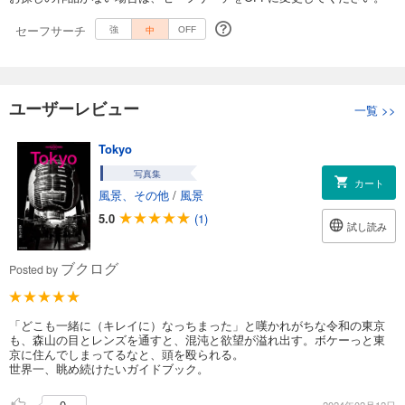
セーフサーチ
中
強
OFF
ユーザーレビュー
一覧
>>
Tokyo
写真集
カート
風景、その他
/
風景
5.0
(1)
試し読み
ブクログ
Posted by
「どこも一緒に（キレイに）なっちまった」と嘆かれがちな令和の東京
も、森山の目とレンズを通すと、混沌と欲望が溢れ出す。ボケーっと東
京に住んでしまってるなと、頭を殴られる。
世界一、眺め続けたいガイドブック。
0