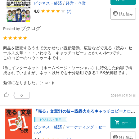
ビジネス・経済
/
経営・企業
4.0
(7)
試し読み
ブクログ
Posted by
商品を販売するうえで欠かせない宣伝活動。広告などで見る（読み）セ
ールス文章・・・いわゆる「キャッチコピー」とかいいやつです。
このコピーのハウトゥー本です。
特にインターネット（ホームページ・ソーシャル）に特化した内容で構
成されていますが、ネット以外でも十分活用できるTIPSが満載です。
勉強になりました。(・ω・)/
0
2014年10月04日
「売る」文章51の技～説得力あるキャッチコピーとロングコピーの作り方
ビジネス・実用
カート
ビジネス・経済
/
マーケティング・セー
ルス
試し読み