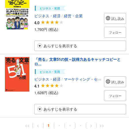
ビジネス・実用
ビジネス・経済
/
経営・企業
試し読み
4.0
1,760円 (税込)
フォロー
あらすじを表示する
「売る」文章51の技～説得力あるキャッチコピーと
ロ...
ビジネス・実用
ビジネス・経済
/
マーケティング・セールス
試し読み
4.1
1,628円 (税込)
フォロー
あらすじを表示する
<<
<
1
・
・
・
>
>>