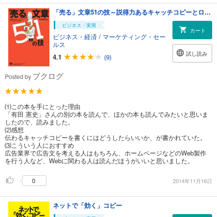
「売る」文章51の技～説得力あるキャッチコピーとロングコピーの作り方
ビジネス・実用
カート
ビジネス・経済
/
マーケティング・セー
ルス
試し読み
4.1
(9)
ブクログ
Posted by
⑴この本を手にとった理由
「有田 憲史」さんの別の本を読んで、ほかの本も読んでみたいと思いま
したので、読みました。
⑵感想
伝わるキャッチコピーを書くにはどうしたらいいか、が書かれていた。
⑶こういう人におすすめ
広告業界で広告文を考える人はもちろん、ホームページなどのWeb製作
を行う人など、Webに関わる人は読んだほうがいいと思いました。
0
2014年11月16日
ネットで「効く」コピー