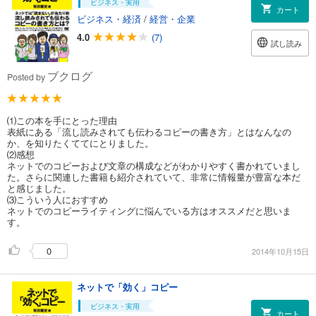
ビジネス・実用
カート
ビジネス・経済
/
経営・企業
4.0
(7)
試し読み
ブクログ
Posted by
⑴この本を手にとった理由
表紙にある「流し読みされても伝わるコピーの書き方」とはなんなの
か、を知りたくててにとりました。
⑵感想
ネットでのコピーおよび文章の構成などがわかりやすく書かれていまし
た。さらに関連した書籍も紹介されていて、非常に情報量が豊富な本だ
と感じました。
⑶こういう人におすすめ
ネットでのコピーライティングに悩んでいる方はオススメだと思いま
す。
0
2014年10月15日
ネットで「効く」コピー
ビジネス・実用
カート