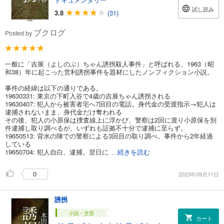
試し読み
3.8
(31)
ブクログ
Posted by
一般に「吉展（よしのぶ）ちゃん誘拐殺人事件」と呼ばれる、1963（昭
和38）年に起こった営利誘拐事件を題材にしたノンフィクション小説。
事件の経緯は以下の通りである。
19630331: 東京の下町入谷で4歳の吉展ちゃん誘拐される
19630407: 犯人から被害者宅へ7回目の電話。身代金の受渡指示→犯人は
逮捕されないまま、身代金だけ奪われる
その後、犯人の小原保は捜査線上に浮かび、警察は2回に渡り小原保を別
件逮捕し取り調べるが、いずれも証拠不十分で逮捕に至らず。
19650513: 背水の陣での警察による3回目の取り調べ。事件から2年経過
している
19650704: 犯人自白、逮捕。翌日に
...続きを読む
0
2023年09月11日
誘拐
小説・文芸
カート