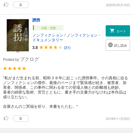
0
2020年05月16日
誘拐
小説・文芸
カート
ノンフィクション
/
ノンフィクション・
ドキュメンタリー
試し読み
3.8
(31)
ブクログ
Posted by
"私がまだ生まれる前、昭和３８年に起こった誘拐事件。その真相に迫る
ノンフィクションの傑作。最後のページまで緊張感が続き、被害者、加
害者、関係者、この事件に関わる全ての登場人物との距離感も絶妙。
著者の綿密な取材、苦労とともに、書き手の文書力がなければ本作品は
成り立たない。
吉展さんのご冥福を祈り、本書をたたむ。"
0
2018年11月25日