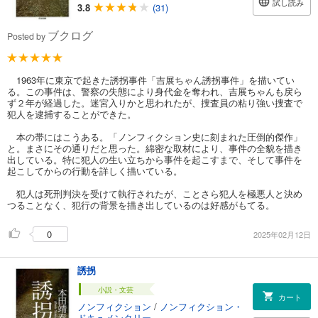
試し読み
3.8
(31)
ブクログ
Posted by
1963年に東京で起きた誘拐事件「吉展ちゃん誘拐事件」を描いてい
る。この事件は、警察の失態により身代金を奪われ、吉展ちゃんも戻ら
ず２年が経過した。迷宮入りかと思われたが、捜査員の粘り強い捜査で
犯人を逮捕することができた。
本の帯にはこうある。「ノンフィクション史に刻まれた圧倒的傑作」
と。まさにその通りだと思った。綿密な取材により、事件の全貌を描き
出している。特に犯人の生い立ちから事件を起こすまで、そして事件を
起こしてからの行動を詳しく描いている。
犯人は死刑判決を受けて執行されたが、ことさら犯人を極悪人と決め
つることなく、犯行の背景を描き出しているのは好感がもてる。
0
2025年02月12日
誘拐
小説・文芸
カート
ノンフィクション
/
ノンフィクション・
ドキュメンタリー