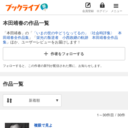
会員登録
ログイン
メニュー
本田靖春の作品一覧
「本田靖春」の「
「いまの世の中どうなってるの」〈社会時評集〉 本
田靖春全作品集
」「
栄光の叛逆者 小西政継の軌跡 本田靖春全作品
集
」ほか、ユーザーレビューをお届けします！
作者を
フォローする
フォローすると、この作者の新刊が配信された際に、お知らせします。
作品一覧
新着順
1～30件目
/
30件
複眼で見よ