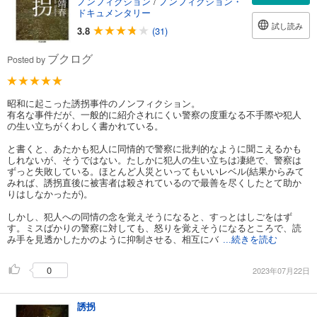
ノンフィクション
/
ノンフィクション・
ドキュメンタリー
試し読み
3.8
(31)
ブクログ
Posted by
昭和に起こった誘拐事件のノンフィクション。
有名な事件だが、一般的に紹介されにくい警察の度重なる不手際や犯人
の生い立ちがくわしく書かれている。
と書くと、あたかも犯人に同情的で警察に批判的なように聞こえるかも
しれないが、そうではない。たしかに犯人の生い立ちは凄絶で、警察は
ずっと失敗している。ほとんど人災といってもいいレベル(結果からみて
みれば、誘拐直後に被害者は殺されているので最善を尽くしたとて助か
りはしなかったが)。
しかし、犯人への同情の念を覚えそうになると、すっとはしごをはず
す。ミスばかりの警察に対しても、怒りを覚えそうになるところで、読
み手を見透かしたかのように抑制させる、相互にバ
...続きを読む
0
2023年07月22日
誘拐