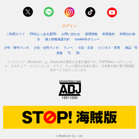
ログイン
ご利用ガイド
FAQ(よくある質問)
お問い合わせ
採用情報
利用規約
特商法の表
示
個人情報保護方針
cookie等ポリシー
少年・青年マンガ
少女・女性マンガ
ラノベ
小説・文芸
ビジネス・実用
雑誌・写
真集
TL
BL
ブックライブ（BookLive!）は、BookLiveが運営する電子書店です。TOPPANホールディング
ス、カルチュア・コンビニエンス・クラブ、テレビ朝日の出資を受け、日本最大級の電子書籍配
信サービスを行っています。
© BookLive Co., Ltd.