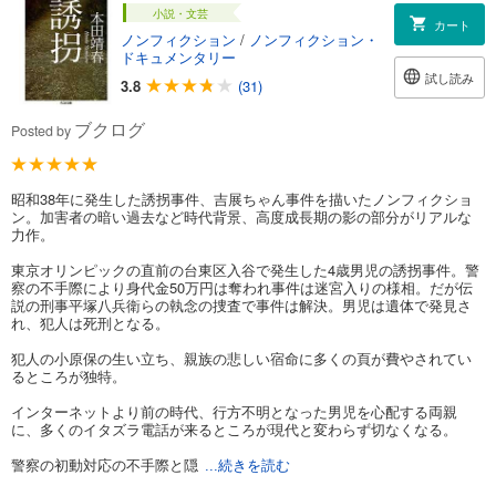
小説・文芸
カート
ノンフィクション
/
ノンフィクション・
ドキュメンタリー
試し読み
3.8
(31)
ブクログ
Posted by
昭和38年に発生した誘拐事件、吉展ちゃん事件を描いたノンフィクショ
ン。加害者の暗い過去など時代背景、高度成長期の影の部分がリアルな
力作。
東京オリンピックの直前の台東区入谷で発生した4歳男児の誘拐事件。警
察の不手際により身代金50万円は奪われ事件は迷宮入りの様相。だが伝
説の刑事平塚八兵衛らの執念の捜査で事件は解決。男児は遺体で発見さ
れ、犯人は死刑となる。
犯人の小原保の生い立ち、親族の悲しい宿命に多くの頁が費やされてい
るところが独特。
インターネットより前の時代、行方不明となった男児を心配する両親
に、多くのイタズラ電話が来るところが現代と変わらず切なくなる。
警察の初動対応の不手際と隠
...続きを読む