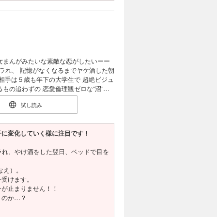
フラれ、 記憶がなくなるまでヤケ酒した朝
もの追わずの 恋愛倫理観ゼロな”沼”男
試し読み
のに 絶対、こんな恋にはハマらない！！
戦スタート！！
子に変化していく様に注目です！
ラれ、やけ酒をした翌日、ベッドで目を
なえ）。
を受けます。
ンが止まりません！！
うのか…？