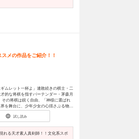
ススメの作品をご紹介！！
はギムレット一杯よ」連敗続きの棋士・二
天才的な将棋を指すバーテンダー・茅森月
、その将棋は鋭く自由、「神様に選ばれ
棋界を舞台に、少年少女の心揺さぶる物語
ラブストーリー！！
試し読み
現れる天才素人真剣師！！文化系スポ