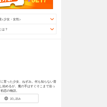
賞<少女・女性>
とは？
ずに育った少女、ねずみ。何も知らない普
らし始めるが、魔の手はすぐそこまで迫っ
、初恋の物語。
試し読み