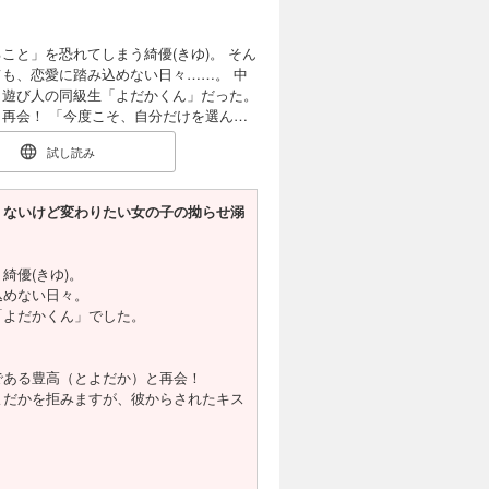
こと」を恐れてしまう綺優(きゆ)。 そん
も、恋愛に踏み込めない日々……。 中
、遊び人の同級生「よだかくん」だった。
再会！ 「今度こそ、自分だけを選んで
って、 気の多いよだかは天敵……のは
試し読み
がにじんでいて…？ よだかくんのお菓
心を少しずつ変えていく――。 全肯
が溶けていく、苦くて甘い物語。 ★コミッ
くないけど変わりたい女の子の拗らせ溺
綺優(きゆ)。
込めない日々。
「よだかくん」でした。
である豊高（とよだか）と再会！
よだかを拒みますが、彼からされたキス