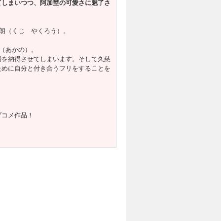
てしまいつつ、阿加埜の可愛さに魅了さ
九朗（くじ やくろう）。
埜（あかの）。
場を納得させてしまいます。そして久慈
ために自分と付き合うフリをすることを
ブコメ作品！