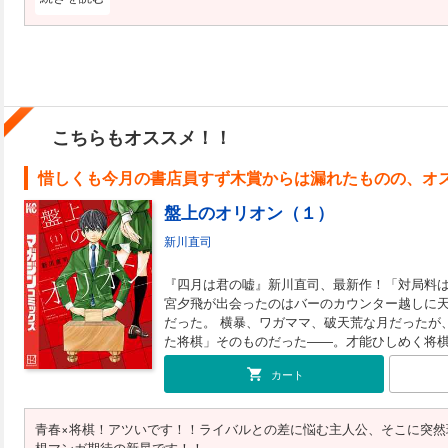
こちらもオススメ！！
惜しくも今月の書店員すず木賞からは漏れたものの、オ
盤上のオリオン（１）
新川直司
『四月は君の嘘』新川直司、最新作！「対局料
宮夕飛が出会ったのはバーのカウンター越しに
だった。 横暴、ワガママ、破天荒な月だったが
た将棋」そのものだった――。才能ひしめく将
が幕を開ける！ バーから始まる、将棋×青春×
カート
青春×将棋！アツいです！！ライバルとの差に悩む主人公、そこに突然
根マンガ期待の新星です！！