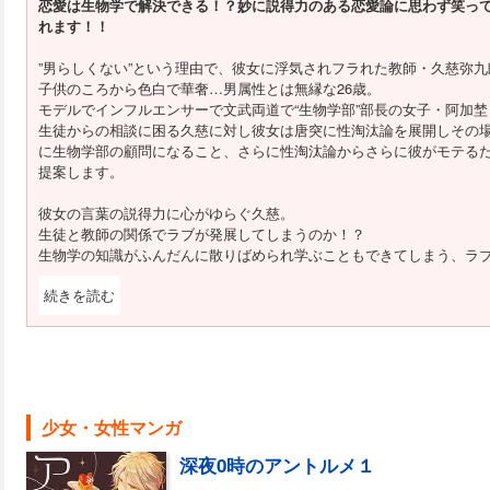
恋愛は生物学で解決できる！？妙に説得力のある恋愛論に思わず笑っ
れます！！
”男らしくない”という理由で、彼女に浮気されフラれた教師・久慈弥
子供のころから色白で華奢…男属性とは無縁な26歳。
モデルでインフルエンサーで文武両道で“生物学部”部長の女子・阿加
生徒からの相談に困る久慈に対し彼女は唐突に性淘汰論を展開しその
に生物学部の顧問になること、さらに性淘汰論からさらに彼がモテる
提案します。
彼女の言葉の説得力に心がゆらぐ久慈。
生徒と教師の関係でラブが発展してしまうのか！？
生物学の知識がふんだんに散りばめられ学ぶこともできてしまう、ラ
続きを読む
少女・女性マンガ
深夜0時のアントルメ１