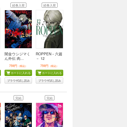
続巻入荷
続巻入荷
闇金ウシジマく
ROPPEN－六篇
ん外伝 肉...
－ 12
759円
759円
（税込）
（税込）
カートに入れる
カートに入れる
ブラウザ試し読み
ブラウザ試し読み
完結
完結