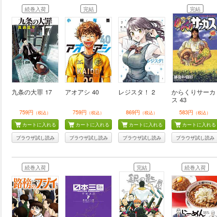
続巻入荷
完結
完結
九条の大罪 17
アオアシ 40
レジスタ！ 2
からくりサーカ
ス 43
759円
759円
869円
583円
（税込）
（税込）
（税込）
（税込）
カートに入れる
カートに入れる
カートに入れる
カートに入れる
ブラウザ試し読み
ブラウザ試し読み
ブラウザ試し読み
ブラウザ試し読み
続巻入荷
完結
続巻入荷