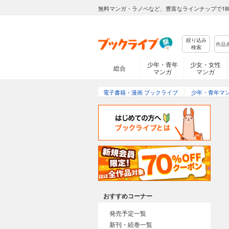
無料マンガ・ラノベなど、豊富なラインナップで18
絞り込み
検索
少年・青年
少女・女性
総合
マンガ
マンガ
電子書籍・漫画 ブックライブ
少年・青年マ
おすすめコーナー
発売予定一覧
新刊・続巻一覧