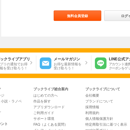
無料会員登録
ログ
ックライブアプリ
メールマガジン
LINE公式
プリの通知でお得
お得な最新情報を
アカウント連
報を受け取ろう！
受け取ろう！
クーポンをゲ
ツ
ブックライブ総合案内
ブックライブについて
ージ
はじめての方へ
会社概要
・小説・ラノベ
作品を探す
ブランドについて
アプリダウンロード
採用情報
グ
ご利用ガイド
利用規約
サポート環境
個人情報保護方針
ウント
FAQ（よくある質問）
特定商取引法に基づく表示
インフォメーション
cookie等ポリシー