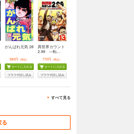
１
がんばれ元気 28
異世界カウント
2.99 ―転...
583円
770円
（税込）
（税込）
カートに入れる
カートに入れる
ブラウザ試し読み
ブラウザ試し読み
すべて見る
戻る