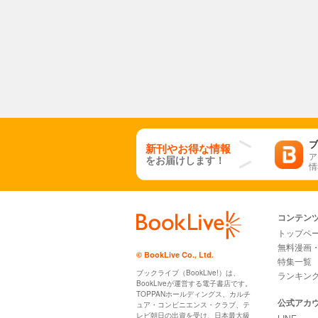
ブ
新刊やお得な情報
ア
をお届けします！
情
コンテン
トップペ
無料漫画
© BookLive Co., Ltd.
特集一覧
ブックライブ（BookLive!）は、
ランキン
BookLiveが運営する電子書店です。
TOPPANホールディングス、カルチ
公式アカ
ュア・コンビニエンス・クラブ、テ
レビ朝日の出資を受け、日本最大級
LINE