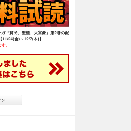
ンガ『貧民、聖櫃、大富豪』第2巻の配
4(金)～12/7(木)】
ます。
イン