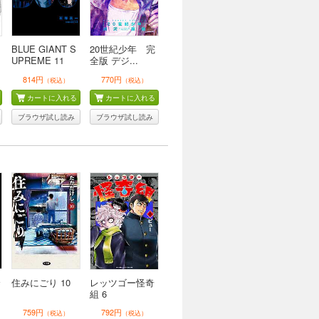
BLUE GIANT S
20世紀少年 完
UPREME 11
全版 デジ...
814円
770円
（税込）
（税込）
カートに入れる
カートに入れる
ブラウザ試し読み
ブラウザ試し読み
全
住みにごり 10
レッツゴー怪奇
組 6
759円
792円
（税込）
（税込）