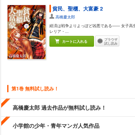
貧民、聖櫃、大富豪 2
高橋慶太郎
経済は戦争よりよっぽど凶悪である―― 女子高
レリア・...
ブラウザ
カートに入れる
試し読み
第1巻 無料試し読み！
高橋慶太郎 過去作品が無料試し読み！
小学館の少年・青年マンガ人気作品