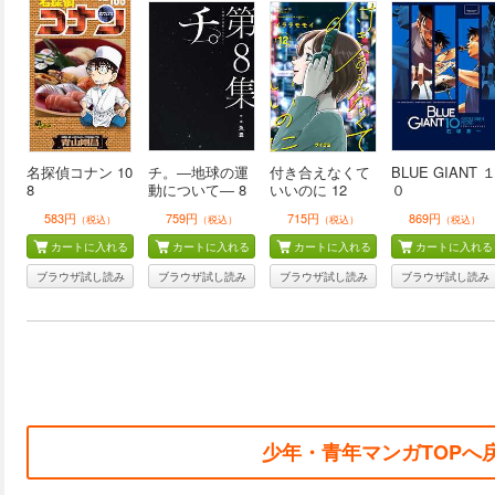
名探偵コナン 10
チ。―地球の運
付き合えなくて
BLUE GIANT 
8
動について― 8
いいのに 12
０
583円
759円
715円
869円
（税込）
（税込）
（税込）
（税込）
カートに入れる
カートに入れる
カートに入れる
カートに入れる
ブラウザ試し読み
ブラウザ試し読み
ブラウザ試し読み
ブラウザ試し読み
少年・青年マンガTOPへ