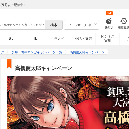
8万冊以上配信中！
Get!
セーフサーチ 中
来店pt
閲覧履
ビジネス
BL
TL
ラノベ
小説・文芸
実用
ンガ
少年・青年マンガキャンペーン一覧
高橋慶太郎キャンペーン
高橋慶太郎キャンペーン