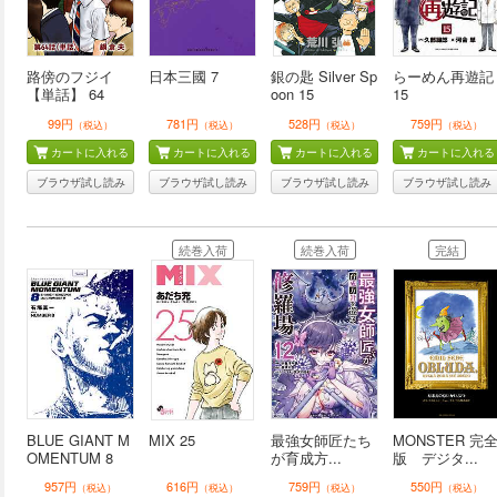
路傍のフジイ
日本三國 7
銀の匙 Silver Sp
らーめん再遊記
【単話】 64
oon 15
15
99円
781円
528円
759円
（税込）
（税込）
（税込）
（税込）
カートに入れる
カートに入れる
カートに入れる
カートに入れる
ブラウザ試し読み
ブラウザ試し読み
ブラウザ試し読み
ブラウザ試し読み
続巻入荷
続巻入荷
完結
BLUE GIANT M
MIX 25
最強女師匠たち
MONSTER 完
OMENTUM 8
が育成方...
版 デジタ...
957円
616円
759円
550円
（税込）
（税込）
（税込）
（税込）