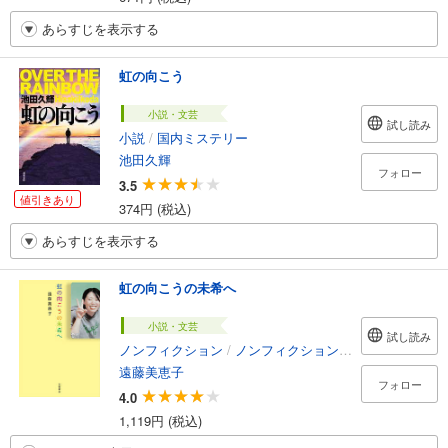
あらすじを表示する
虹の向こう
小説・文芸
試し読み
小説
/
国内ミステリー
池田久輝
フォロー
3.5
値引きあり
374円 (税込)
あらすじを表示する
虹の向こうの未希へ
小説・文芸
試し読み
ノンフィクション
/
ノンフィクション・ドキュメンタリー
遠藤美恵子
フォロー
4.0
1,119円 (税込)