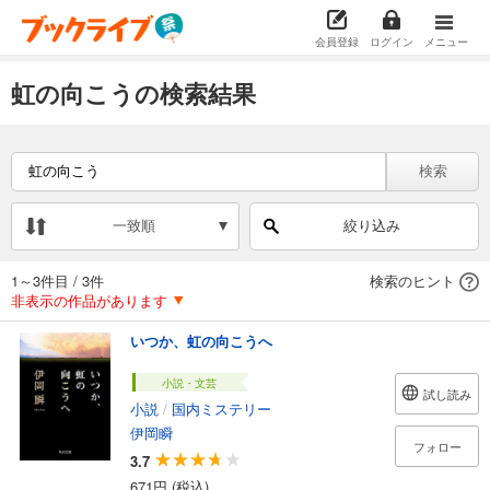
会員登録
ログイン
メニュー
虹の向こうの検索結果
検索
一致順
絞り込み
1～3件目
/
3件
検索のヒント
非表示の作品があります
いつか、虹の向こうへ
小説・文芸
試し読み
小説
/
国内ミステリー
伊岡瞬
フォロー
3.7
671円 (税込)