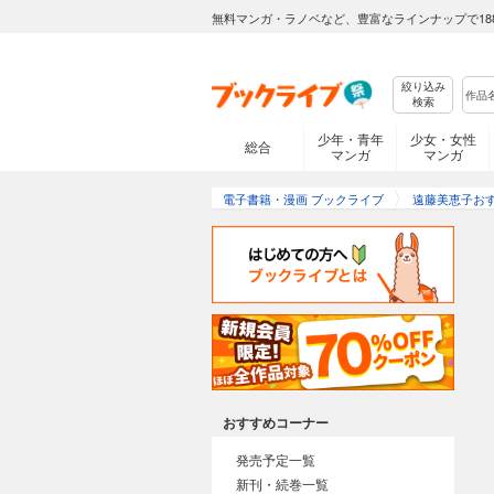
無料マンガ・ラノベなど、豊富なラインナップで18
絞り込み
検索
少年・青年
少女・女性
総合
マンガ
マンガ
電子書籍・漫画 ブックライブ
遠藤美恵子お
おすすめコーナー
発売予定一覧
新刊・続巻一覧