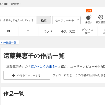
8万冊以上配信中！
Get!
セーフサーチ 中
来店pt
閲覧履
ビジネス
BL
TL
ラノベ
小説・文芸
実用
すすめ作品一覧
遠藤美恵子の作品一覧
「遠藤美恵子」の「
虹の向こうの未希へ
」ほか、ユーザーレビューをお届
フォローすると、この作者の新刊が配信
作者を
フォローする
作品一覧