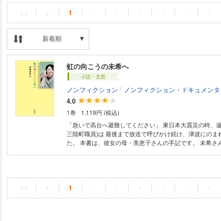
<<
<
1
・
・
・
・
・
・
新着順
虹の向こうの未希へ
小説・文芸
/
ノンフィクション
ノンフィクション・ドキュメンタ
4.0
1巻
1,119円 (税込)
「急いで高台へ避難してください」 東日本大震災の時、遠
三陸町職員)は 最後まで放送で呼びかけ続け、津波にのま
た。 本書は、彼女の母・美恵子さんの手記です。 未希さんの勇気ある行
動は「命の呼びかけ」と称賛されました。 しかし、その
は喪失感に苛まれ続けます。 ある日、未希さんの遺品を整理していると、
一通の手紙をみつけました。 そこに書かれていた一文に
恵子さんは決心したのです。 娘の遺志を語り継ぐために
家」を作ろうと――。 最愛の娘を失った絶望感にたびたび襲われながら
<<
<
1
・
・
・
・
・
・
も、 母親として魂を再生させていく物語です。 [目次] 序 章 命の呼びかけ
第1章 手がかりを探して 第2章 見られなかった花嫁姿 第3
を聞きたい 第4章 防災対策庁舎の解体 第5章 未希からの手