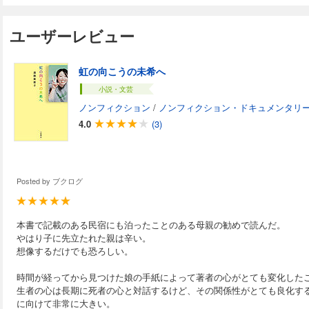
の名前を叫びたい 終 章 亡き娘と共に生きる
ユーザーレビュー
虹の向こうの未希へ
小説・文芸
ノンフィクション
/
ノンフィクション・ドキュメンタリ
4.0
(3)
Posted by
ブクログ
本書で記載のある民宿にも泊ったことのある母親の勧めで読んだ。
やはり子に先立たれた親は辛い。
想像するだけでも恐ろしい。
時間が経ってから見つけた娘の手紙によって著者の心がとても変化した
生者の心は長期に死者の心と対話するけど、その関係性がとても良化す
に向けて非常に大きい。