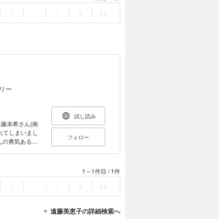
・
・
・
>
>>
リー
試し読み
藤未希さん(南
れてしまいまし
フォロー
一方で美恵子さん
勇気づけられ、美
1～1件目
/
1件
、民宿「未希の
・
・
・
>
>>
章 「最期の声」
遠藤美恵子の詳細検索へ
紙 第6章 あなた