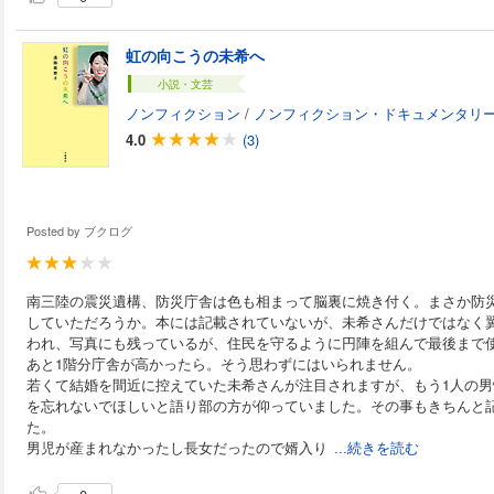
虹の向こうの未希へ
小説・文芸
ノンフィクション
/
ノンフィクション・ドキュメンタリ
4.0
(3)
Posted by
ブクログ
南三陸の震災遺構、防災庁舎は色も相まって脳裏に焼き付く。まさか防
していただろうか。本には記載されていないが、未希さんだけではなく翼(
われ、写真にも残っているが、住民を守るように円陣を組んで最後まで
あと1階分庁舎が高かったら。そう思わずにはいられません。
若くて結婚を間近に控えていた未希さんが注目されますが、もう1人の
を忘れないでほしいと語り部の方が仰っていました。その事もきちんと
た。
男児が産まれなかったし長女だったので婿入り
...続きを読む