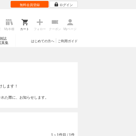
無料会員登録
ログイン
歴
My本棚
カート
フォロー
クーポン
Myページ
雑誌
はじめての方へ
ご利用ガイド
写真集
けします！
された際に、お知らせします。
1～1件目
/
1件