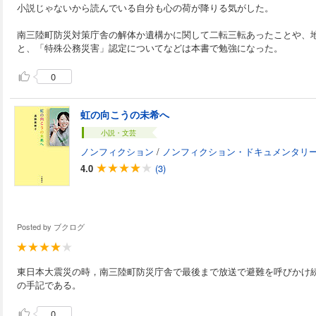
小説じゃないから読んでいる自分も心の荷が降りる気がした。
南三陸町防災対策庁舎の解体か遺構かに関して二転三転あったことや、
と、「特殊公務災害」認定についてなどは本書で勉強になった。
0
虹の向こうの未希へ
小説・文芸
ノンフィクション
/
ノンフィクション・ドキュメンタリ
4.0
(3)
Posted by
ブクログ
東日本大震災の時，南三陸町防災庁舎で最後まで放送で避難を呼びかけ
の手記である。
0