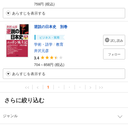
759円 (税込)
あらすじを表示する
逆説の日本史 別巻
ビジネス・実用
試し読み
学術・語学
/
教育
井沢元彦
フォロー
3.4
704～858円 (税込)
あらすじを表示する
<<
<
1
・
・
・
>
>>
さらに絞り込む
ジャンル