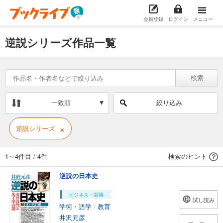
会員登録
ログイン
メニュー
逆説シリーズ作品一覧
検索
一致順
絞り込み
×
逆説シリーズ
1～4件目
/
4件
検索のヒント
逆説の日本史
ビジネス・実用
試し読み
学術・語学
/
教育
井沢元彦