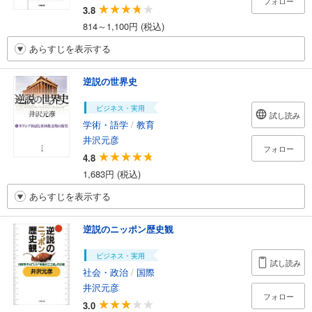
フォロー
3.8
814～1,100円 (税込)
あらすじを表示する
逆説の世界史
ビジネス・実用
試し読み
学術・語学
/
教育
井沢元彦
フォロー
4.8
1,683円 (税込)
あらすじを表示する
逆説のニッポン歴史観
ビジネス・実用
試し読み
社会・政治
/
国際
井沢元彦
フォロー
3.0