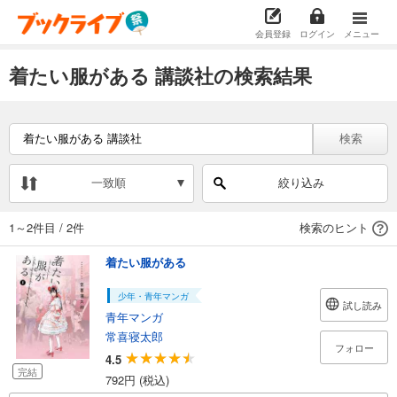
会員登録
ログイン
メニュー
着たい服がある 講談社の検索結果
検索
一致順
絞り込み
1～2件目
/
2件
検索のヒント
着たい服がある
少年・青年マンガ
試し読み
青年マンガ
常喜寝太郎
フォロー
4.5
完結
792円 (税込)