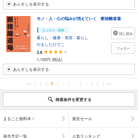
あらすじを表示する
モノ・人・心の悩みが消えていく 断捨離道場
ビジネス・実用
試し読み
暮らし・健康・美容
/
暮らし
やましたひでこ
フォロー
3.8
1,155円 (税込)
あらすじを表示する
<<
<
1
・
・
・
>
>>
検索条件を変更する
まるごと無料本！
激安セール
発売予定一覧
人気ランキング