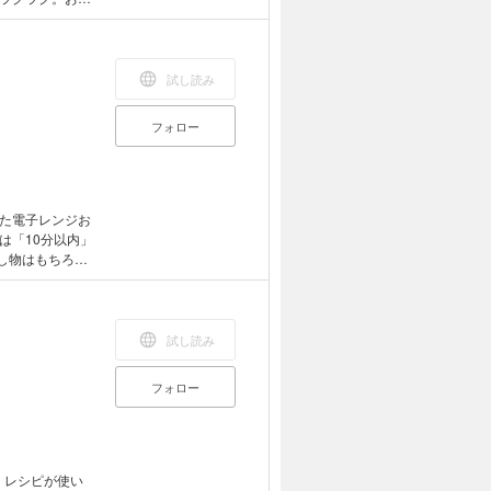
ーコンテンツで
試し読み
フォロー
た電子レンジお
は「10分以内」
し物はもちろ
味まで、電子レ
クロ端末などで
試し読み
フォロー
」レシピが使い