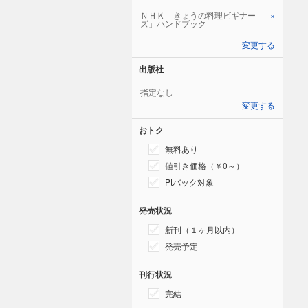
ＮＨＫ「きょうの料理ビギナー
×
ズ」ハンドブック
変更する
出版社
指定なし
変更する
おトク
無料あり
値引き価格（￥0～）
Ptバック対象
発売状況
新刊（１ヶ月以内）
発売予定
刊行状況
完結