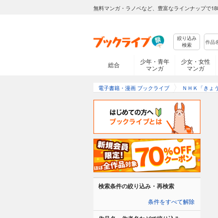
無料マンガ・ラノベなど、豊富なラインナップで18
絞り込み
検索
少年・青年
少女・女性
総合
マンガ
マンガ
電子書籍・漫画 ブックライブ
ＮＨＫ「きょ
検索条件の絞り込み・再検索
条件をすべて解除