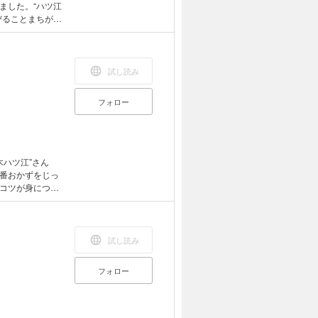
ました。“ハツ江
びることまちがい
みづらい場合が
試し読み
フォロー
木ハツ江”さん
番おかずをじっ
コツが身につき
豚の角煮／さば
しと豚バラの重
ときゅうりの酢
試し読み
フォロー