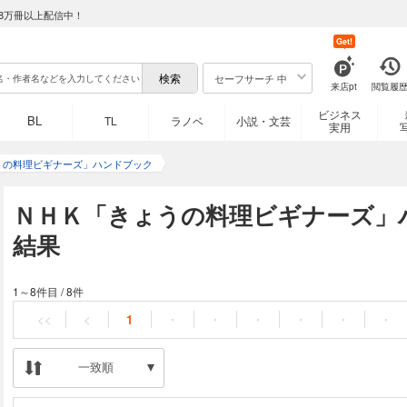
8万冊以上配信中！
Get!
セーフサーチ 中
来店pt
閲覧履
ビジネス
BL
TL
ラノベ
小説・文芸
実用
うの料理ビギナーズ」ハンドブック
ＮＨＫ「きょうの料理ビギナーズ」
結果
1～8件目
/
8件
<<
<
1
・
・
・
・
・
・
一致順