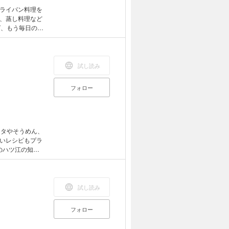
ライパン料理を
、蒸し料理など
ば、もう毎日の料
などでは読みづ
試し読み
フォロー
スタやそうめん、
いレシピもプラ
のハツ江の知
パスタ／うにと
ン／あさり缶の
ん／豚肉と野菜
試し読み
菜の炒めそうめ
ーソース焼きそ
フォロー
か ※カラ
があります。