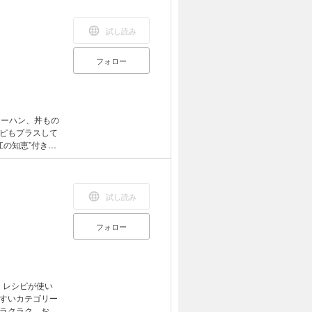
試し読み
フォロー
ャーハン、丼もの
ピもプラスして
江の知恵”付き。
つくる／ねぎみ
キムチチャーハ
／お楽しみ手巻
シーフードのフ
試し読み
／鶏肉とごぼう
ドリア／牛肉と
フォロー
コン
ます。
」レシピが使い
すいカテゴリー
ラクラク。お財