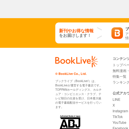
ブ
新刊やお得な情報
ア
をお届けします！
情
コンテン
トップペ
無料漫画
© BookLive Co., Ltd.
特集一覧
ブックライブ（BookLive!）は、
ランキン
BookLiveが運営する電子書店です。
TOPPANホールディングス、カルチ
公式アカ
ュア・コンビニエンス・クラブ、テ
レビ朝日の出資を受け、日本最大級
LINE
の電子書籍配信サービスを行ってい
X
ます。
Instagram
TikTok
YouTube
Facebook