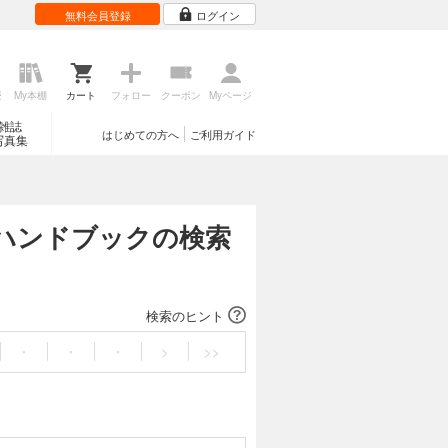
無料会員登録
ログイン
歴
My本棚
カート
フォロー
クーポン
Myページ
雑誌
はじめての方へ
ご利用ガイド
写真集
ハンドブックの検索
検索のヒント
・
・
・
>
>>