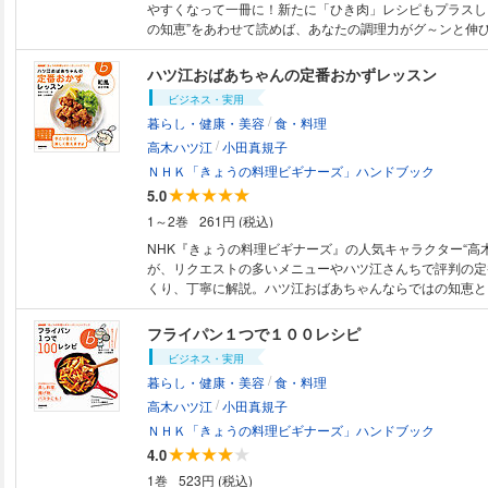
やすくなって一冊に！新たに「ひき肉」レシピもプラスし
の知恵”をあわせて読めば、あなたの調理力がグ～ンと伸
なし！ ※カラーコンテンツです。モノクロ端末などでは読
あります。
ハツ江おばあちゃんの定番おかずレッスン
ビジネス・実用
/
暮らし・健康・美容
食・料理
/
高木ハツ江
小田真規子
ＮＨＫ「きょうの料理ビギナーズ」ハンドブック
5.0
1～2巻
261円 (税込)
NHK『きょうの料理ビギナーズ』の人気キャラクター“高
が、リクエストの多いメニューやハツ江さんちで評判の定
くり、丁寧に解説。ハツ江おばあちゃんならではの知恵と
ます。初めての人や、料理が苦手な人にもぜひ！ 【掲載レシピ】：鶏のか
ら揚げ／豚のしょうが焼き／卵焼き／筑前煮／肉じゃが／
フライパン１つで１００レシピ
のみそ煮／あじの塩焼き／きゅうりと豚肉の炒め物／もや
ビジネス・実用
ね蒸し／豚カツ／かき揚げ／豚しゃぶのとろろがけ／たこ
/
暮らし・健康・美容
食・料理
の物／炊き込みご飯 ※カラーコンテンツです。モノクロ端末などでは読み
/
づらい場合があります。
高木ハツ江
小田真規子
ＮＨＫ「きょうの料理ビギナーズ」ハンドブック
4.0
1巻
523円 (税込)