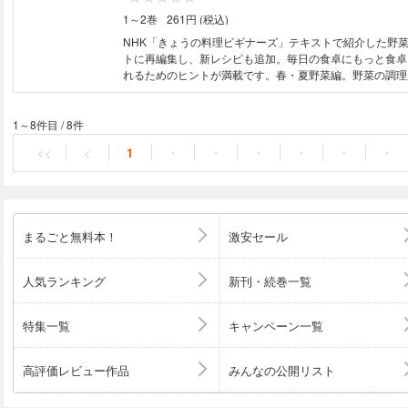
1～2巻
261円 (税込)
NHK「きょうの料理ビギナーズ」テキストで紹介した野
トに再編集し、新レシピも追加。毎日の食卓にもっと食卓
れるためのヒントが満載です。春・夏野菜編。野菜の調理
ツ江の知恵”付き！ 【掲載レシピの例】 春キャベツのみ
がのバターじょうゆあえ／オニオンスライスのおかかサラ
がんもどきの煮物／青豆ご飯／そら豆と帆立て貝柱の炒め
1～8件目
/
8件
りの酢みそあえ／にらの卵とじ／トマトと卵の炒め物／焼
<<
<
1
・
・
・
・
・
・
きゅうりの酢の物／ピーマンの肉詰め焼き／ゴーヤーと豆
豆とじゃこのかき揚げ ほか ※カラーコンテンツです。モノクロ端末など
では読みづらい場合があります。
まるごと無料本！
激安セール
人気ランキング
新刊・続巻一覧
特集一覧
キャンペーン一覧
高評価レビュー作品
みんなの公開リスト