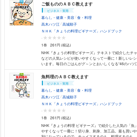
ご飯もののＡＢＣ教えます
ビジネス・実用
/
暮らし・健康・美容
食・料理
/
高木ハツ江
高城順子
ＮＨＫ「きょうの料理ビギナーズ」ハンドブック
-
1巻
261円 (税込)
NHK『きょうの料理ビギナーズ』テキストで紹介したチ
などの人気レシピが使いやすくなって一冊に！新しいレシ
います。毎日のごはんがグ～ンとおいしくなる“46のハツ
【掲載レシピの例】ふっくらご飯を炊く／三角おにぎりを
そ焼きおにぎり／親子丼／二色そぼろ丼／簡単カツ丼／豚
魚料理のＡＢＣ教えます
ン／オムレツのっけチキンライス／ひき肉となすのカレー
ビジネス・実用
きずし／あさりと野菜のバターじょうゆピラフ／チキンと
/
暮らし・健康・美容
食・料理
ライパンパエリア／豚肉と野菜の炊きおこわ／中国風がゆ
/
の炊き込みご飯／ソーセージとたまねぎのクリームコーン
高木ハツ江
高城順子
野菜のクッパ風／アスパラガスのクリームリゾット風 ほか ※カラー
ＮＨＫ「きょうの料理ビギナーズ」ハンドブック
テンツです。モノクロ端末などでは読みづらい場合があり
-
1巻
261円 (税込)
NHK『きょうの料理 ビギナーズ』で紹介した人気の「魚
やすくなって一冊に！切り身、刺身、加工品。最も買いや
別になっているので、チョイスするのも、料理するのも、