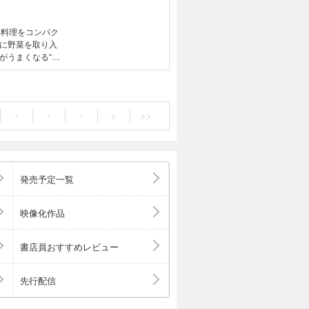
菜料理をコンパク
に野菜を取り入
がうまくなる“ハ
そあえ／ゆでじゃ
ダ／たけのこと
物／うどとあさ
きなす／たたき
・
・
・
>
>>
腐の炒め物／枝
発売予定一覧
映像化作品
書店員おすすめレビュー
先行配信