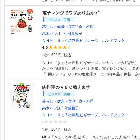
布やおなかと相談しながら、チャレンジしてみて。 ※カラ
す。モノクロ端末などでは読みづらい場合があります。
電子レンジでワザありおかず
ビジネス・実用
/
暮らし・健康・美容
食・料理
/
高木ハツ江
小田真規子
ＮＨＫ「きょうの料理ビギナーズ」ハンドブック
4.0
1巻
628円 (税込)
ＮＨＫ『きょうの料理ビギナーズ』テキストで大好評だっ
かずを再編集し、新レシピも追加。電子レンジにかけるの
「1回チン！」でＯＫの進化系メニュー約80品を掲載。蒸
ん、フライパン料理、揚げ物、オーブン料理、おふくろの
ンジにみ～んなおまかせ！ ※カラーコンテンツです。モノ
肉料理のＡＢＣ教えます
は読みづらい場合があります。
ビジネス・実用
/
暮らし・健康・美容
食・料理
/
高木ハツ江
高城順子
ＮＨＫ「きょうの料理ビギナーズ」ハンドブック
-
1巻
261円 (税込)
NHK『きょうの料理 ビギナーズ』で紹介した人気の「肉